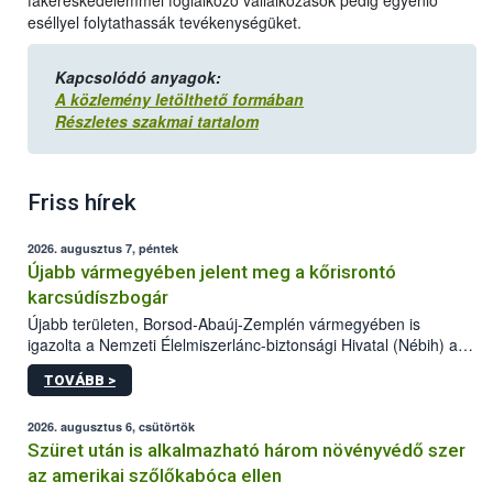
fakereskedelemmel foglalkozó vállalkozások pedig egyenlő
eséllyel folytathassák tevékenységüket.
Kapcsolódó anyagok:
A közlemény letölthető formában
Részletes szakmai tartalom
Friss hírek
2026. augusztus 7, péntek
Újabb vármegyében jelent meg a kőrisrontó
karcsúdíszbogár
Újabb területen, Borsod-Abaúj-Zemplén vármegyében is
igazolta a Nemzeti Élelmiszerlánc-biztonsági Hivatal (Nébih) a
kőrisrontó karcsúdíszbogár (Agrilus planipennis) jelenlétét. A
TOVÁBB >
kártevőt nem csak színcsapdában találták meg, de már fertőzött
fában is azonosították. A növényvédelmi szakemberek folytatják
az intenzív felderítést, emellett az intézkedéseket a szlovák
2026. augusztus 6, csütörtök
hatósággal is összehangolják a terjedés megállítása érdekében.
Szüret után is alkalmazható három növényvédő szer
az amerikai szőlőkabóca ellen