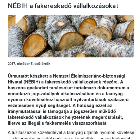
NÉBIH a fakereskedő vállalkozásokat
2017. október 5, csütörtök
Útmutatót készített a Nemzeti Élelmiszerlánc-biztonsági
Hivatal (NÉBIH) a fakereskedő vállalkozások részére. A
hasznos gyakorlati tanácsokat tartalmazó dokumentum a
vonatkozó jogszabályok alkalmazásában és a faanyag
nyomon követéséhez használt nyilvántartások szakszerű
vezetésében nyújt segítséget. A hatóság ezzel az
iránymutatással is támogatja a jogszerűen működő
fakereskedő vállalkozások helyzetének megerősítését,
illetve az illegális fakitermelés visszaszorítását.
A tűzifaszezon közeledtével a faanyag útjának nyomon követése
– a kitermelés helyétől egészen a kandallóig – egyre fontosabb