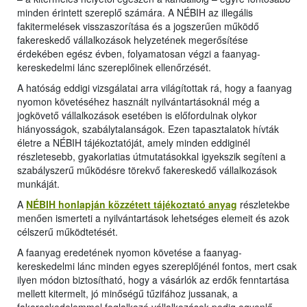
minden érintett szereplő számára. A NÉBIH az illegális
fakitermelések visszaszorítása és a jogszerűen működő
fakereskedő vállalkozások helyzetének megerősítése
érdekében egész évben, folyamatosan végzi a faanyag-
kereskedelmi lánc szereplőinek ellenőrzését.
A hatóság eddigi vizsgálatai arra világítottak rá, hogy a faanyag
nyomon követéséhez használt nyilvántartásoknál még a
jogkövető vállalkozások esetében is előfordulnak olykor
hiányosságok, szabálytalanságok. Ezen tapasztalatok hívták
életre a NÉBIH tájékoztatóját, amely minden eddiginél
részletesebb, gyakorlatias útmutatásokkal igyekszik segíteni a
szabályszerű működésre törekvő fakereskedő vállalkozások
munkáját.
A
NÉBIH honlapján közzétett tájékoztató anyag
részletekbe
menően ismerteti a nyilvántartások lehetséges elemeit és azok
célszerű működtetését.
A faanyag eredetének nyomon követése a faanyag-
kereskedelmi lánc minden egyes szereplőjénél fontos, mert csak
ilyen módon biztosítható, hogy a vásárlók az erdők fenntartása
mellett kitermelt, jó minőségű tűzifához jussanak, a