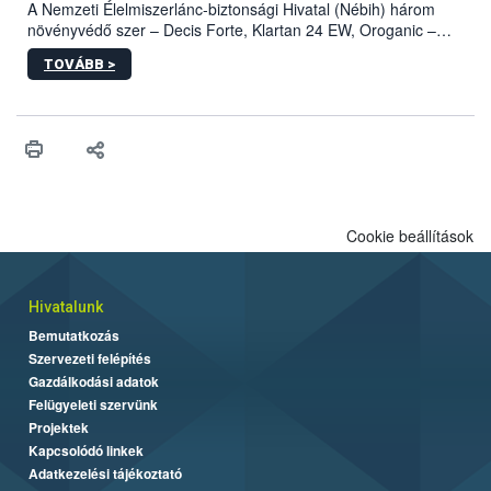
A Nemzeti Élelmiszerlánc-biztonsági Hivatal (Nébih) három
növényvédő szer – Decis Forte, Klartan 24 EW, Oroganic –
engedélyokiratát módosította, így azok a szüretet követően,
TOVÁBB >
egészen a vesszőérettség (BBCH 91) stádiumáig
felhasználhatóak a szőlőben. A kiterjesztések célja, hogy a korai
érésű szőlőkben is legyen lehetőség a károsító elleni további
védekezésre. Az Oroganic készítmény kis kiszerelésben kiskerti
felhasználók számára is elérhető és ökológiai termesztésben is
engedélyezett.
Cookie beállítások
Hivatalunk
Bemutatkozás
Szervezeti felépítés
Gazdálkodási adatok
Felügyeleti szervünk
Projektek
Kapcsolódó linkek
Adatkezelési tájékoztató