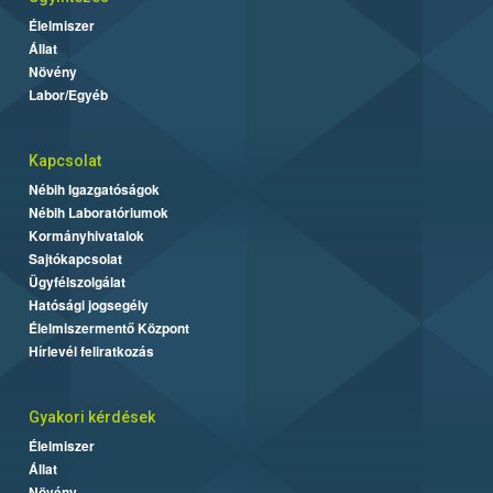
Élelmiszer
Állat
Növény
Labor/Egyéb
Kapcsolat
Nébih Igazgatóságok
Nébih Laboratóriumok
Kormányhivatalok
Sajtókapcsolat
Ügyfélszolgálat
Hatósági jogsegély
Élelmiszermentő Központ
Hírlevél feliratkozás
Gyakori kérdések
Élelmiszer
Állat
Növény