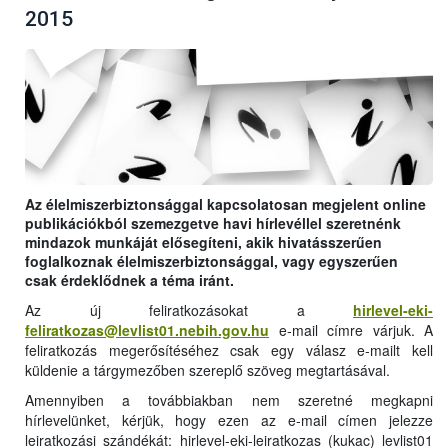
2015
Az élelmiszerbiztonsággal kapcsolatosan megjelent online
publikációkból szemezgetve havi hírlevéllel szeretnénk
mindazok munkáját elősegíteni, akik hivatásszerűen
foglalkoznak élelmiszerbiztonsággal, vagy egyszerűen
csak érdeklődnek a téma iránt.
Az új feliratkozásokat a
hirlevel-eki-
feliratkozas@levlist01.nebih.gov.hu
e-mail címre várjuk. A
feliratkozás megerősítéséhez csak egy válasz e-mailt kell
küldenie a tárgymezőben szereplő szöveg megtartásával.
Amennyiben a továbbiakban nem szeretné megkapni
hírlevelünket, kérjük, hogy ezen az e-mail címen jelezze
leiratkozási szándékát: hirlevel-eki-leiratkozas (kukac) levlist01