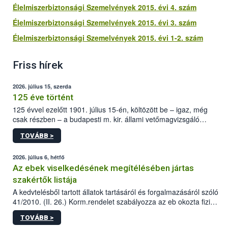
Élelmiszerbiztonsági Szemelvények 2015. évi 4. szám
Élelmiszerbiztonsági Szemelvények 2015. évi 3. szám
Élelmiszerbiztonsági Szemelvények 2015. évi 1-2. szám
Friss hírek
2026. július 15, szerda
125 éve történt
125 évvel ezelőtt 1901. július 15-én, költözött be – igaz, még
csak részben – a budapesti m. kir. állami vetőmagvizsgáló
állomás a Kis Rókus utca 15. szám alatti, Czigler Győző által
TOVÁBB >
tervezett új épületébe.
2026. július 6, hétfő
Az ebek viselkedésének megítélésében jártas
szakértők listája
A kedvtelésből tartott állatok tartásáról és forgalmazásáról szóló
41/2010. (II. 26.) Korm.rendelet szabályozza az eb okozta fizikai
sérülés, illetve ennek veszélye keletkezésekor felmerülő
TOVÁBB >
hatósági feladatokat, valamint a veszélyes eb tartását és annak