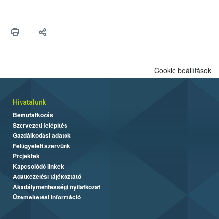
engedélyezését. Ezen eljárások során szükség esetén be kell
vonni az ebek viselkedésének megítélésében jártas szakértőt.
Cookie beállítások
Hivatalunk
Bemutatkozás
Szervezeti felépítés
Gazdálkodási adatok
Felügyeleti szervünk
Projektek
Kapcsolódó linkek
Adatkezelési tájékoztató
Akadálymentességi nyilatkozat
Üzemeltetési információ