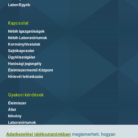
Labor/Egyéb
Kapcsolat
Nébih Igazgatóságok
Nébih Laboratóriumok
Kormányhivatalok
Sajtókapcsolat
Ügyfélszolgálat
Hatósági jogsegély
Élelmiszermentő Központ
Hírlevél feliratkozás
Gyakori kérdések
Élelmiszer
Állat
Növény
Laboratóriumok
Labor/Egyéb
Adatkezelési tájékoztatónkban
megismerheti, hogyan