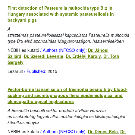
First detection of Pasteurella multocida type B:2 in
Hungary associated with systemic pasteurellosis in
backyard pigs
A
szisztémás pasteurellosisszal kapcsolatos Pasteurella multocida
type B:2 első azonosítása Magyarországon, házisertésekben
NÉBIH-es kutató
/ Authors (NFCSO only)
:
Dr. Jánosi
Szilárd
,
Dr. Szeredi Levente
,
Dr. Erdélyi Károly
,
Dr. Tóth
Gergely
Lezárult
/ Published
: 2015
Vector-borne transmission of Besnoitia besnoiti by blood-
sucking and secretophagous flies: epidemiological and
clinicopathological implications
A Besnoitia besnoiti vektor-eredetű átvitele vérszívó
és szekretofág legyek által: epidemiológiai és klinikopatológiai
következmények
NÉBIH-es kutató
/ Authors (NFCSO only)
:
Dr. Dénes Béla
,
Dr.