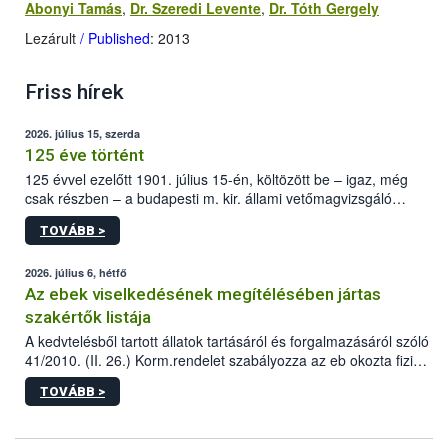
Abonyi Tamás
,
Dr. Szeredi Levente
,
Dr. Tóth Gergely
Lezárult
/ Published
: 2013
Friss hírek
2026. július 15, szerda
125 éve történt
125 évvel ezelőtt 1901. július 15-én, költözött be – igaz, még
csak részben – a budapesti m. kir. állami vetőmagvizsgáló
állomás a Kis Rókus utca 15. szám alatti, Czigler Győző által
TOVÁBB >
tervezett új épületébe.
2026. július 6, hétfő
Az ebek viselkedésének megítélésében jártas
szakértők listája
A kedvtelésből tartott állatok tartásáról és forgalmazásáról szóló
41/2010. (II. 26.) Korm.rendelet szabályozza az eb okozta fizikai
sérülés, illetve ennek veszélye keletkezésekor felmerülő
TOVÁBB >
hatósági feladatokat, valamint a veszélyes eb tartását és annak
engedélyezését. Ezen eljárások során szükség esetén be kell
vonni az ebek viselkedésének megítélésében jártas szakértőt.