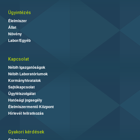
Ügyintézés
Élelmiszer
Állat
Növény
Labor/Egyéb
Kapcsolat
Nébih Igazgatóságok
Nébih Laboratóriumok
Kormányhivatalok
Sajtókapcsolat
Ügyfélszolgálat
Hatósági jogsegély
Élelmiszermentő Központ
Hírlevél feliratkozás
Gyakori kérdések
Élelmiszer