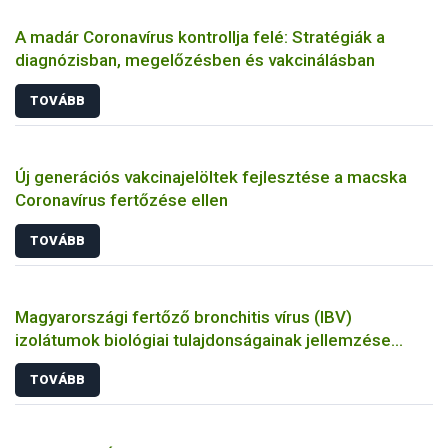
A madár Coronavírus kontrollja felé: Stratégiák a
diagnózisban, megelőzésben és vakcinálásban
TOVÁBB
Új generációs vakcinajelöltek fejlesztése a macska
Coronavírus fertőzése ellen
TOVÁBB
Magyarországi fertőző bronchitis vírus (IBV)
izolátumok biológiai tulajdonságainak jellemzése
állatkísérletes és molekuláris biológiai eszközökkel
TOVÁBB