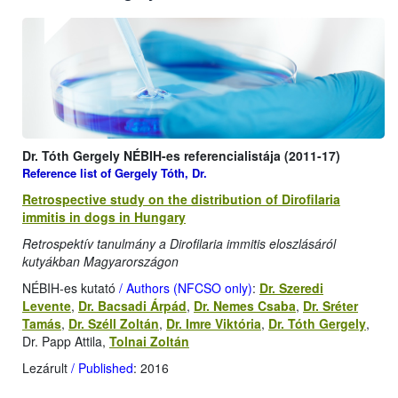
Dr. Tóth Gergely NÉBIH-es referencialistája (2011-17)
Reference list of Gergely Tóth, Dr.
Retrospective study on the distribution of Dirofilaria
immitis in dogs in Hungary
Retrospektív tanulmány a Dirofilaria immitis eloszlásáról
kutyákban Magyarországon
NÉBIH-es kutató
/ Authors (NFCSO only)
:
Dr. Szeredi
Levente
,
Dr. Bacsadi Árpád
,
Dr. Nemes Csaba
,
Dr. Sréter
Tamás
,
Dr. Széll Zoltán
,
Dr. Imre Viktória
,
Dr. Tóth Gergely
,
Dr. Papp Attila,
Tolnai Zoltán
Lezárult
/ Published
: 2016