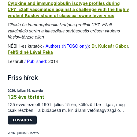
Cytokine and immunoglobulin isotype profiles during
CP7_E2alf vaccination against a challenge with the highly
virulent Koslov strain of classical swine fever virus
Citokin és immunoglobulin izotípus-profilok CP7_E2alf
vakcináció során a klasszikus sertéspestis erősen virulens
Koslov-törzse ellen
NÉBIH-es kutatók
/ Authors (NFCSO only)
:
Dr. Kulcsár Gábor
,
Felföldiné Lévai Réka
Lezárult
/ Published
: 2014
Friss hírek
2026. július 15, szerda
125 éve történt
125 évvel ezelőtt 1901. július 15-én, költözött be – igaz, még
csak részben – a budapesti m. kir. állami vetőmagvizsgáló
állomás a Kis Rókus utca 15. szám alatti, Czigler Győző által
TOVÁBB >
tervezett új épületébe.
2026. július 6, hétfő