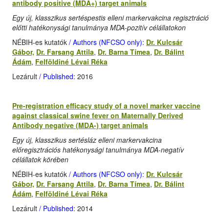
antibody positive (MDA+) target animals
Egy új, klasszikus sertéspestis elleni markervakcina regisztráció
előtti hatékonysági tanulmánya MDA-pozitív célállatokon
NÉBIH-es kutatók
/ Authors (NFCSO only)
:
Dr. Kulcsár
Gábor,
Dr. Farsang Attila
,
Dr. Barna Tímea
,
Dr. Bálint
Ádám
,
Felföldiné Lévai Réka
Lezárult
/ Published
: 2016
Pre-registration efficacy study of a novel marker vaccine
against classical swine fever on Maternally Derived
Antibody negative (MDA-) target animals
Egy új, klasszikus sertésláz elleni markervakcina
előregisztrációs hatékonysági tanulmánya MDA-negatív
célállatok körében
NÉBIH-es kutatók
/ Authors (NFCSO only)
:
Dr. Kulcsár
Gábor,
Dr. Farsang Attila
,
Dr. Barna Tímea
,
Dr. Bálint
Ádám
,
Felföldiné Lévai Réka
Lezárult
/ Published
: 2014