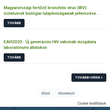
Magyarországi fertőző bronchitis vírus (IBV)
izolátumok biológiai tulajdonságainak jellemzése
állatkísérletes és molekuláris biológiai eszközökkel
TOVÁBB
EAVI2020 - Új generációs HIV vakcinák vizsgálata
laboratóriumi állatokon
TOVÁBB
TOVÁBBI HÍREK >
Előző
Következő
Cookie beállítások