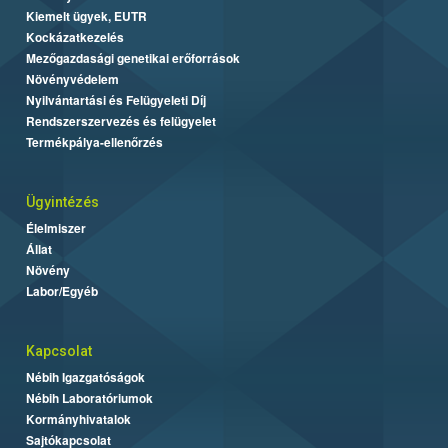
Kiemelt ügyek, EUTR
Kockázatkezelés
Mezőgazdasági genetikai erőforrások
Növényvédelem
Nyilvántartási és Felügyeleti Díj
Rendszerszervezés és felügyelet
Termékpálya-ellenőrzés
Ügyintézés
Élelmiszer
Állat
Növény
Labor/Egyéb
Kapcsolat
Nébih Igazgatóságok
Nébih Laboratóriumok
Kormányhivatalok
Sajtókapcsolat