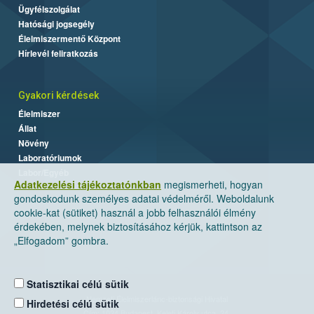
Ügyfélszolgálat
Hatósági jogsegély
Élelmiszermentő Központ
Hírlevél feliratkozás
Gyakori kérdések
Élelmiszer
Állat
Növény
Laboratóriumok
Labor/Egyéb
Adatkezelési tájékoztatónkban
megismerheti, hogyan
gondoskodunk személyes adatai védelméről. Weboldalunk
cookie-kat (sütiket) használ a jobb felhasználói élmény
érdekében, melynek biztosításához kérjük, kattintson az
„Elfogadom” gombra.
Statisztikai célú sütik
Nemzeti Élelmiszerlánc-biztonsági Hivatal
Hirdetési célú sütik
Cím: 1024 Budapest, Keleti Károly utca. 24.