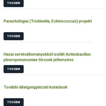
TOVÁBB
Parazitológiai (Trichinella, Echinococcus) projekt
TOVÁBB
Hazai sertésállományokból izolált Actinobacillus
pleuropneumoniae törzsek jellemzése
TOVÁBB
További állatgyógyászati kutatások
TOVÁBB