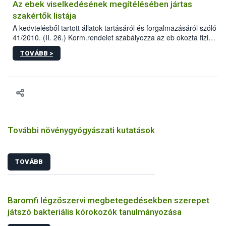
Az ebek viselkedésének megítélésében jártas
szakértők listája
A kedvtelésből tartott állatok tartásáról és forgalmazásáról szóló
41/2010. (II. 26.) Korm.rendelet szabályozza az eb okozta fizikai
sérülés, illetve ennek veszélye keletkezésekor felmerülő
TOVÁBB >
hatósági feladatokat, valamint a veszélyes eb tartását és annak
engedélyezését. Ezen eljárások során szükség esetén be kell
vonni az ebek viselkedésének megítélésében jártas szakértőt.
További növénygyógyászati kutatások
TOVÁBB
Baromfi légzőszervi megbetegedésekben szerepet
játszó bakteriális kórokozók tanulmányozása