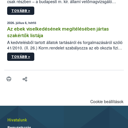
csak részben – a budapesti m. kir. állami vetőmagvizsgáló
állomás a Kis Rókus utca 15. szám alatti, Czigler Győző által
TOVÁBB >
tervezett új épületébe.
2026. július 6, hétfő
Az ebek viselkedésének megítélésében jártas
szakértők listája
A kedvtelésből tartott állatok tartásáról és forgalmazásáról szóló
41/2010. (II. 26.) Korm.rendelet szabályozza az eb okozta fizikai
sérülés, illetve ennek veszélye keletkezésekor felmerülő
TOVÁBB >
hatósági feladatokat, valamint a veszélyes eb tartását és annak
engedélyezését. Ezen eljárások során szükség esetén be kell
vonni az ebek viselkedésének megítélésében jártas szakértőt.
Cookie beállítások
Hivatalunk
Bemutatkozás