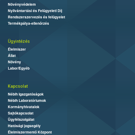
Növényvédelem
Nyilvántartási és Felügyeleti Díj
Rendszerszervezés és felügyelet
Termékpálya-ellenőrzés
Ügyintézés
Élelmiszer
Állat
Növény
Labor/Egyéb
Kapcsolat
Nébih Igazgatóságok
Nébih Laboratóriumok
Kormányhivatalok
Sajtókapcsolat
Ügyfélszolgálat
Hatósági jogsegély
Élelmiszermentő Központ