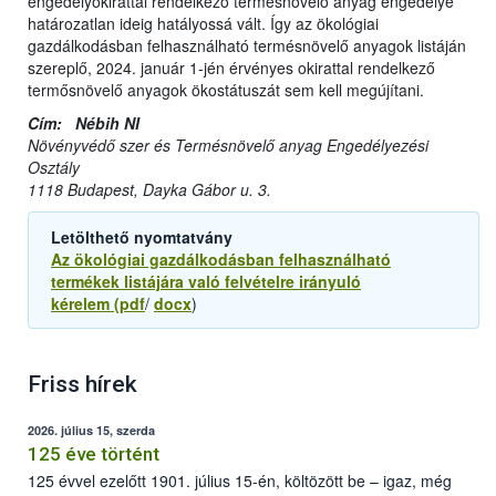
engedélyokirattal rendelkező termésnövelő anyag engedélye
határozatlan ideig hatályossá vált. Így az ökológiai
gazdálkodásban felhasználható termésnövelő anyagok listáján
szereplő, 2024. január 1-jén érvényes okirattal rendelkező
termősnövelő anyagok ökostátuszát sem kell megújítani.
Cím: Nébih NI
Növényvédő szer és Termésnövelő anyag Engedélyezési
Osztály
1118 Budapest, Dayka Gábor u. 3.
Letölthető nyomtatvány
Az ökológiai gazdálkodásban felhasználható
termékek listájára való felvételre irányuló
kérelem
(pdf
/
docx
)
Friss hírek
2026. július 15, szerda
125 éve történt
125 évvel ezelőtt 1901. július 15-én, költözött be – igaz, még