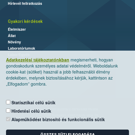
Hírlevél feliratkozás
Gyakori kérdések
Élelmiszer
Állat
Növény
Laboratóriumok
Labor/Egyéb
Adatkezelési tájékoztatónkban
megismerheti, hogyan
gondoskodunk személyes adatai védelméről. Weboldalunk
cookie-kat (sütiket) használ a jobb felhasználói élmény
érdekében, melynek biztosításához kérjük, kattintson az
„Elfogadom” gombra.
Statisztikai célú sütik
Nemzeti Élelmiszerlánc-biztonsági Hivatal
Hirdetési célú sütik
Cím: 1024 Budapest, Keleti Károly utca. 24.
Alapműködést biztosító és funkcionális sütik
Levelezési cím: 1525 Budapest. Pf. 30.
ÖSSZES SÜTI ELFOGADÁSA