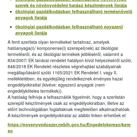
szerek és növényvédelmi hatású készítmények listája
ökológiai gazdálkodásban felhasználható termésnövelő
anyagok listája
ökológiai gazdálkodásban felhasználható
egyszerű
anyagok
listája
A fenti szerlista olyan termékeket tartalmaz, amelyek
hatóanyaga(i)/ komponense(i) szerepel(nek) az ökológiai
termelésről, és az ökológiai termékek jelöléséről, valamint a
834/2007/ EK tanácsi rendelet hatályon kívül helyezéséről szóló,
848/2018 EK Rendelet részletes végrehajtási szabályainak
megállapításáról szóló 1165/2021 EK Rendelet I. vagy II.
mellékletében, és egyidejűleg rendelkeznek érvényes hazai
engedélyokirattal (kivéve: egyszerű anyagok (nem
engedélyköteles termékek)).
A hatóság felhívja a felhasználók figyelmét, hogy a szerlistán
szereplő készítmények csak az engedélyokiratban, illetve az
előírt technológiában foglaltaknak megfelelően alkalmazhatóak.
A készítmények engedélyokiratai az alábbi linken érhetőek el:
https://novenyvedoszer.nebih.gov.hu/Engedelykereso/kere
so