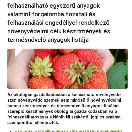
felhasználható egyszerű anyagok
valamint forgalomba hozatali és
felhasználási engedéllyel rendelkező
növényvédelmi célú készítmények és
termésnövelő anyagok listája
Az ökológiai gazdálkodásban alkalmazható növényvédő
szer, növényvédő szernek nem minősülő növényvédelmi
hatású készítmények és termésnövelő anyagok listáján
szereplő készítmények ökológiai gazdálkodásban való
felhasználhatóságát a Nébih NI szakértői jogi és szakmai
szempontból ellenőrizték.
ökológiai gazdálkodásban alkalmazható növényvédő