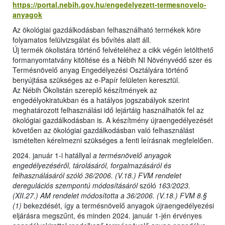
https://portal.nebih.gov.hu/engedelyezett-termesnovelo-
anyagok
Az ökológiai gazdálkodásban felhasználható termékek köre
folyamatos felülvizsgálat és bővítés alatt áll.
Új termék ökolistára történő felvételéhez a cikk végén letölthető
formanyomtatvány kitöltése és a Nébih NI Növényvédő szer és
Termésnövelő anyag Engedélyezési Osztályára történő
benyújtása szükséges az e-Papír felületen keresztül.
Az Nébih Ökolistán szereplő készítmények az
engedélyokiratukban és a hatályos jogszabályok szerint
meghatározott felhasználási idő lejártáig használhatók fel az
ökológiai gazdálkodásban is. A készítmény újraengedélyezését
követően az ökológiai gazdálkodásban való felhasználást
ismételten kérelmezni szükséges a fenti leírásnak megfelelően.
2024. január 1-i hatállyal
a termésnövelő anyagok
engedélyezéséről, tárolásáról, forgalmazásáról és
felhasználásáról szóló 36/2006. (V.18.) FVM rendelet
deregulációs szempontú módosításáról
szóló
163/2023.
(XII.27.) AM rendelet módosította a 36/2006. (V.18.) FVM 8.§
(1)
bekezdését, így a termésnövelő anyagok újraengedélyezési
eljárásra megszűnt, és minden 2024. január 1-jén érvényes