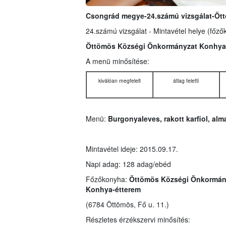
Csongrád megye-24.számú vizsgálat-Öt
24.számú vizsgálat - Mintavétel helye (főző
Öttömös Községi Önkormányzat Konhya
A menü minősítése:
kiválóan megfelelt
átlag feletti
Menü:
Burgonyaleves, rakott karfiol, alm
Mintavétel ideje: 2015.09.17.
Napi adag: 128 adag/ebéd
Főzőkonyha:
Öttömös Községi Önkormán
Konhya-étterem
(6784 Öttömös, Fő u. 11.)
Részletes érzékszervi minősítés: