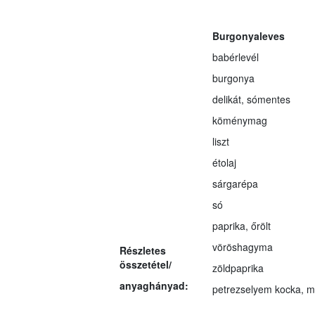
Burgonyaleves
babérlevél
burgonya
delikát, sómentes
köménymag
liszt
étolaj
sárgarépa
só
paprika, őrölt
vöröshagyma
Részletes
összetétel/
zöldpaprika
anyaghányad:
petrezselyem kocka, mi