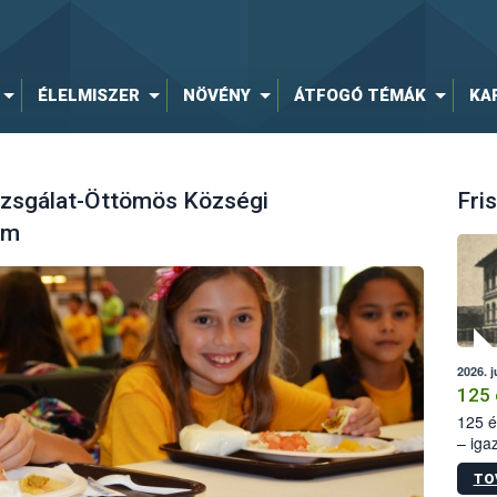
ÉLELMISZER
NÖVÉNY
ÁTFOGÓ TÉMÁK
KA
zsgálat-Öttömös Községi
Fris
em
2026. j
125 
125 é
– iga
állam
TO
15. sz