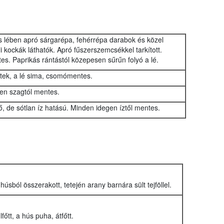
 lében apró sárgarépa, fehérrépa darabok és közel
kockák láthatók. Apró fűszerszemcsékkel tarkított.
es. Paprikás rántástól közepesen sűrűn folyó a lé.
ttek, a lé sima, csomómentes.
en szagtól mentes.
, de sótlan íz hatású. Minden idegen íztől mentes.
t húsból összerakott, tetején arany barnára sült tejföllel.
lfőtt, a hús puha, átfőtt.