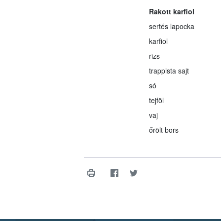
Rakott karfiol
sertés lapocka
karfiol
rizs
trappista sajt
só
tejföl
vaj
őrölt bors