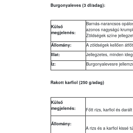
Burgonyaleves (3 dl/adag):
Barnás-narancsos opálos
Külső
azonos nagyságú krumpli 
megjelenés:
Zöldségek színe jellegzet
Állomány:
A zöldségek kellően átfő
Illat:
Jellegzetes, minden ideg
Íz:
Burgonyalevesre jellemző
Rakott karfiol (250 g/adag)
Külső
megjelenés:
Főtt rizs, karfiol és darál
Állomány:
A rizs és a karfiol kissé tú