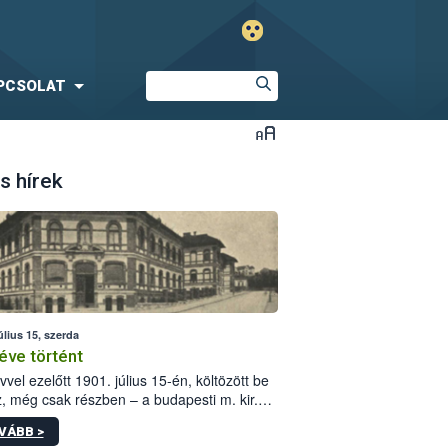
PCSOLAT
s hírek
úlius 15, szerda
éve történt
vvel ezelőtt 1901. július 15-én, költözött be
z, még csak részben – a budapesti m. kir.
i vetőmagvizsgáló állomás a Kis Rókus utca
VÁBB >
ám alatti, Czigler Győző által tervezett új