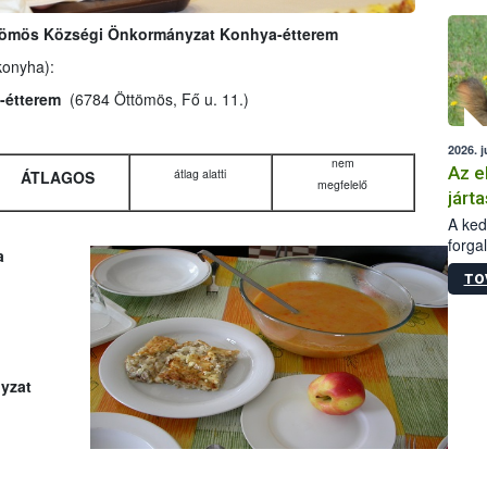
épüle
tömös Községi Önkormányzat Konhya-étterem
konyha):
-étterem
(6784 Öttömös, Fő u. 11.)
2026. j
nem
Az e
átlag alatti
ÁTLAGOS
megfelelő
járta
A kedv
forga
a
Korm.
TO
sérül
felme
veszé
Ezen 
vonni
yzat
jártas