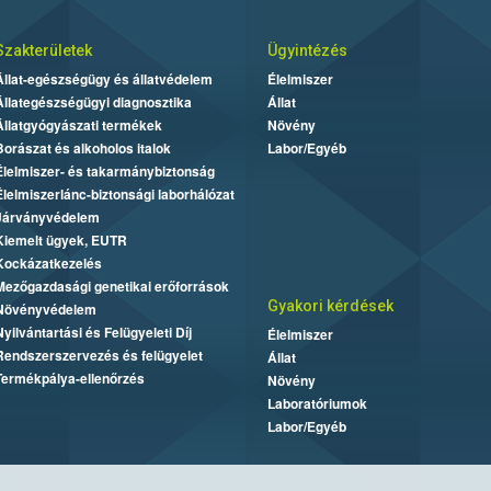
Szakterületek
Ügyintézés
Állat-egészségügy és állatvédelem
Élelmiszer
Állategészségügyi diagnosztika
Állat
Állatgyógyászati termékek
Növény
Borászat és alkoholos italok
Labor/Egyéb
Élelmiszer- és takarmánybiztonság
Élelmiszerlánc-biztonsági laborhálózat
Járványvédelem
Kiemelt ügyek, EUTR
Kockázatkezelés
Mezőgazdasági genetikai erőforrások
Gyakori kérdések
Növényvédelem
Nyilvántartási és Felügyeleti Díj
Élelmiszer
Rendszerszervezés és felügyelet
Állat
Termékpálya-ellenőrzés
Növény
Laboratóriumok
Labor/Egyéb