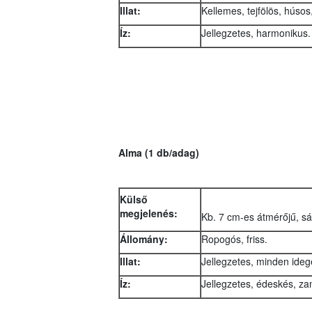
Illat:
Kellemes, tejfölös, húsos
Íz:
Jellegzetes, harmonikus.
Alma (1 db/adag)
Külső
megjelenés:
Kb. 7 cm-es átmérőjű, sá
Állomány:
Ropogós, friss.
Illat:
Jellegzetes, minden ideg
Íz:
Jellegzetes, édeskés, za