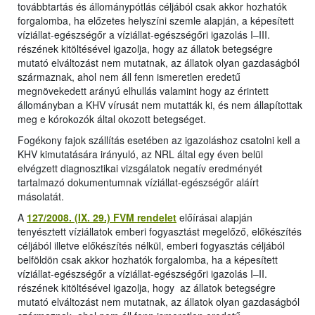
továbbtartás és állománypótlás céljából csak akkor hozhatók
forgalomba, ha előzetes helyszíni szemle alapján, a képesített
víziállat-egészségőr a víziállat-egészségőri igazolás I–III.
részének kitöltésével igazolja, hogy az állatok betegségre
mutató elváltozást nem mutatnak, az állatok olyan gazdaságból
származnak, ahol nem áll fenn ismeretlen eredetű
megnövekedett arányú elhullás valamint hogy az érintett
állományban a KHV vírusát nem mutatták ki, és nem állapítottak
meg e kórokozók által okozott betegséget.
Fogékony fajok szállítás esetében az igazoláshoz csatolni kell a
KHV kimutatására irányuló, az NRL által egy éven belül
elvégzett diagnosztikai vizsgálatok negatív eredményét
tartalmazó dokumentumnak víziállat-egészségőr aláírt
másolatát.
A
127/2008. (IX. 29.) FVM rendelet
előírásai alapján
tenyésztett víziállatok emberi fogyasztást megelőző, előkészítés
céljából illetve előkészítés nélkül, emberi fogyasztás céljából
belföldön csak akkor hozhatók forgalomba, ha a képesített
víziállat-egészségőr a víziállat-egészségőri igazolás I–II.
részének kitöltésével igazolja, hogy az állatok betegségre
mutató elváltozást nem mutatnak, az állatok olyan gazdaságból