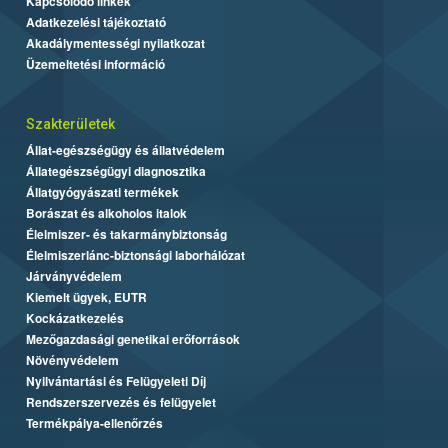
Kapcsolódó linkek
Adatkezelési tájékoztató
Akadálymentességi nyilatkozat
Üzemeltetési információ
Szakterületek
Állat-egészségügy és állatvédelem
Állategészségügyi diagnosztika
Állatgyógyászati termékek
Borászat és alkoholos italok
Élelmiszer- és takarmánybiztonság
Élelmiszerlánc-biztonsági laborhálózat
Járványvédelem
Kiemelt ügyek, EUTR
Kockázatkezelés
Mezőgazdasági genetikai erőforrások
Növényvédelem
Nyilvántartási és Felügyeleti Díj
Rendszerszervezés és felügyelet
Termékpálya-ellenőrzés