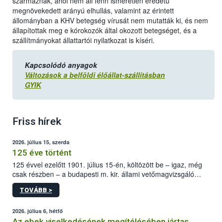
származnak, ahol nem áll fenn ismeretlen eredetű
megnövekedett arányú elhullás, valamint az érintett
állományban a KHV betegség vírusát nem mutatták ki, és nem
állapítottak meg e kórokozók által okozott betegséget, és a
szállítmányokat állattartói nyilatkozat is kíséri.
Kapcsolódó anyagok
Változások a belföldi élőállat-szállításban
GYIK
Friss hírek
2026. július 15, szerda
125 éve történt
125 évvel ezelőtt 1901. július 15-én, költözött be – igaz, még
csak részben – a budapesti m. kir. állami vetőmagvizsgáló
állomás a Kis Rókus utca 15. szám alatti, Czigler Győző által
TOVÁBB >
tervezett új épületébe.
2026. július 6, hétfő
Az ebek viselkedésének megítélésében jártas