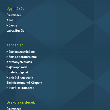
Ügyintézés
Élelmiszer
Állat
Növény
Labor/Egyéb
Kapcsolat
Nébih Igazgatóságok
Nébih Laboratóriumok
Kormányhivatalok
Sajtókapcsolat
Ügyfélszolgálat
Hatósági jogsegély
Élelmiszermentő Központ
Hírlevél feliratkozás
Gyakori kérdések
Élelmiszer