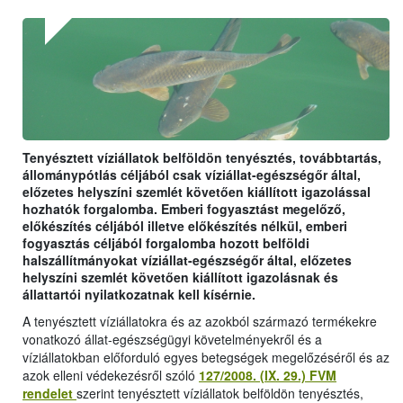
Tenyésztett víziállatok belföldön tenyésztés, továbbtartás,
állománypótlás céljából csak víziállat-egészségőr által,
előzetes helyszíni szemlét követően kiállított igazolással
hozhatók forgalomba. Emberi fogyasztást megelőző,
előkészítés céljából illetve előkészítés nélkül, emberi
fogyasztás céljából forgalomba hozott belföldi
halszállítmányokat víziállat-egészségőr által, előzetes
helyszíni szemlét követően kiállított igazolásnak és
állattartói nyilatkozatnak kell kísérnie.
A tenyésztett víziállatokra és az azokból származó termékekre
vonatkozó állat-egészségügyi követelményekről és a
víziállatokban előforduló egyes betegségek megelőzéséről és az
azok elleni védekezésről szóló
127/2008. (IX. 29.) FVM
rendelet
szerint tenyésztett víziállatok belföldön tenyésztés,