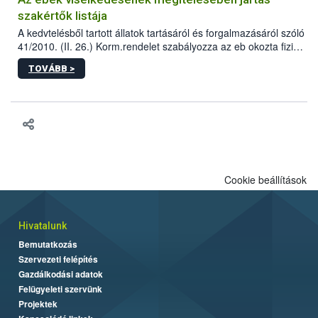
szakértők listája
A kedvtelésből tartott állatok tartásáról és forgalmazásáról szóló
41/2010. (II. 26.) Korm.rendelet szabályozza az eb okozta fizikai
sérülés, illetve ennek veszélye keletkezésekor felmerülő
TOVÁBB >
hatósági feladatokat, valamint a veszélyes eb tartását és annak
engedélyezését. Ezen eljárások során szükség esetén be kell
vonni az ebek viselkedésének megítélésében jártas szakértőt.
Cookie beállítások
Hivatalunk
Bemutatkozás
Szervezeti felépítés
Gazdálkodási adatok
Felügyeleti szervünk
Projektek