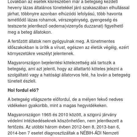
Lovakban az esetek kisrészében már a betegség kezdeti
heveny lázas általános tünetekkel járó szakaszában elhullással
járhat, többnyire azonban elhúzódó lefolyású, több havonta
ismétlődő lázas rohamok, vérszegénység, gyengeség és
testszerte jelentkező oedema(vizenyős duzzanat) figyelhető
meg a beteg állatokon.
A fertőzött állatok nem gyógyulnak meg. A tünetmentes
időszakokban is ürítik a vírust, egészen az életük végéig, ezért
környezetükre veszélyt jelentenek.
Magyarországon bejelentési kötelezettség alá tartozik a
betegség, ami azt jelenti, hogy az állattartó köteles jelezni a
szolgáltató vagy a hatósági állatorvos felé, ha lován a betegség
tüneteit észleli.
Hol fordul elő?
A betegség világszerte előfordul, de a mélyen fekvő nedves
vidékeken gyakoribb, mint a magas hegyvidékeken.
Magyarországon 1965 és 2010 között, a szigorú járvány
védelmi intézkedéseknek köszönhetően, nem jelentkezett a
fertőzés. Az utóbbi három évben 2012-ben 8, 2013-ban 6,
2014-ben 7 esetet diagnosztizáltak a NÉBIH-ÁDI Nemzeti