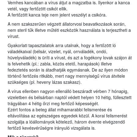
Vemhes kancában a vírus átjut a magzatba is. Ilyenkor a kanca
vetél, vagy fertőzött csikót ellik.
A fertőzött kanca teje nem jelent veszélyt a csikóra.
A nem szakszerűen végzett állatorvosi beavatkozások során,
nem steril tűk illetve műtéti eszközök használata is terjesztheti a
vírust.
Gyakorlati tapasztalatok arra utalnak, hogy a fertőzött ló
váladékaival (bélsár, vizelet, nyál, orrváladék, ondó,
hüvelyváladék) is üríti a vírust, és azt a fogékony lovak szájon át
is felvehetik (pl.: zabla, közös etető, harapások) illetve
fedeztetés során is átadhatják egymásnak. De az ilyen módon
történő fertőzés ritkább, mert nagy mennyiségű vírus átvitele
szükséges (pl. heveny lázas szakasz).
A vírus ellenben nagyon ellenálló beszáradt vérben 7 hónapig,
vizeletben és bélsárban naptól védett helyen 10 hétig, füllesztett
trágyában 4 hétig őrzi meg fertőző képességét.
Ezért fontos a beteg állat mihamarabbi felismerése és
eltávolítása az egészséges egyedek közül. A korai felismerést
szolgálja a lóállományok kötelező, három évente elvégzendő
fertőző kevésvérűségre irányuló vizsgálata is.