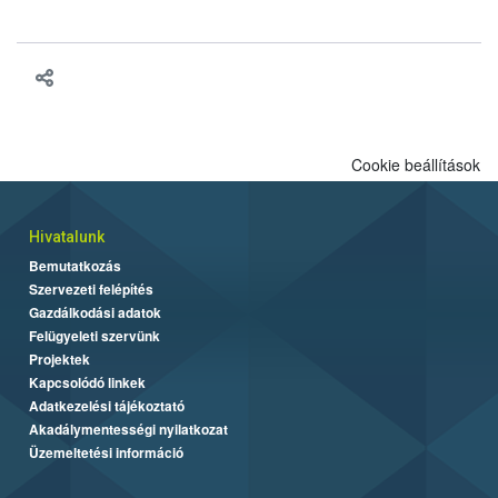
engedélyezését. Ezen eljárások során szükség esetén be kell
vonni az ebek viselkedésének megítélésében jártas szakértőt.
Cookie beállítások
Hivatalunk
Bemutatkozás
Szervezeti felépítés
Gazdálkodási adatok
Felügyeleti szervünk
Projektek
Kapcsolódó linkek
Adatkezelési tájékoztató
Akadálymentességi nyilatkozat
Üzemeltetési információ