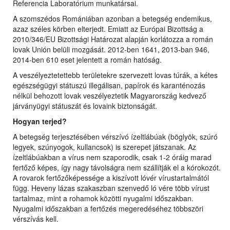
Referencia Laboratórium munkatársai.
A szomszédos Romániában azonban a betegség endemikus,
azaz széles körben elterjedt. Emiatt az Európai Bizottság a
2010/346/EU Bizottsági Határozat alapján korlátozza a román
lovak Unión belüli mozgását. 2012-ben 1641, 2013-ban 946,
2014-ben 610 eset jelentett a román hatóság.
A veszélyeztetettebb területekre szervezett lovas túrák, a kétes
egészségügyi státuszú illegálisan, papírok és karanténozás
nélkül behozott lovak veszélyeztetik Magyarország kedvező
járványügyi státuszát és lovaink biztonságát.
Hogyan terjed?
A betegség terjesztésében vérszívó ízeltlábúak (böglyök, szúró
legyek, szúnyogok, kullancsok) is szerepet játszanak. Az
ízeltlábúakban a vírus nem szaporodik, csak 1-2 óráig marad
fertőző képes, így nagy távolságra nem szállítják el a kórokozót.
A rovarok fertőzőképessége a kiszívott lóvér vírustartalmától
függ. Heveny lázas szakaszban szenvedő ló vére több vírust
tartalmaz, mint a rohamok közötti nyugalmi időszakban.
Nyugalmi időszakban a fertőzés megeredéséhez többszöri
vérszívás kell.