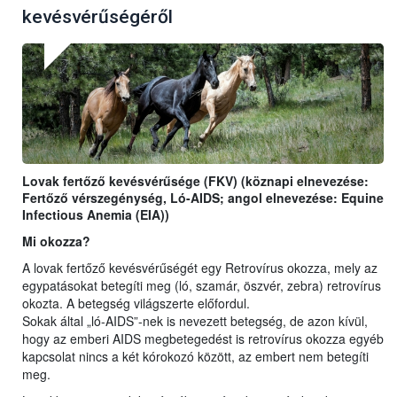
kevésvérűségéről
Lovak fertőző kevésvérűsége (FKV) (köznapi elnevezése:
Fertőző vérszegénység, Ló-AIDS; angol elnevezése: Equine
Infectious Anemia (EIA))
Mi okozza?
A lovak fertőző kevésvérűségét egy Retrovírus okozza, mely az
egypatásokat betegíti meg (ló, szamár, öszvér, zebra) retrovírus
okozta. A betegség világszerte előfordul.
Sokak által „ló-AIDS”-nek is nevezett betegség, de azon kívül,
hogy az emberi AIDS megbetegedést is retrovírus okozza egyéb
kapcsolat nincs a két kórokozó között, az embert nem betegíti
meg.