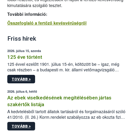
kimutatására szolgáló tesztet.
További információ:
Összefoglaló a fertőző kevésvérűségről
Friss hírek
2026. július 15, szerda
125 éve történt
125 évvel ezelőtt 1901. július 15-én, költözött be – igaz, még
csak részben – a budapesti m. kir. állami vetőmagvizsgáló
állomás a Kis Rókus utca 15. szám alatti, Czigler Győző által
TOVÁBB >
tervezett új épületébe.
2026. július 6, hétfő
Az ebek viselkedésének megítélésében jártas
szakértők listája
A kedvtelésből tartott állatok tartásáról és forgalmazásáról szóló
41/2010. (II. 26.) Korm.rendelet szabályozza az eb okozta fizikai
sérülés, illetve ennek veszélye keletkezésekor felmerülő
TOVÁBB >
hatósági feladatokat, valamint a veszélyes eb tartását és annak