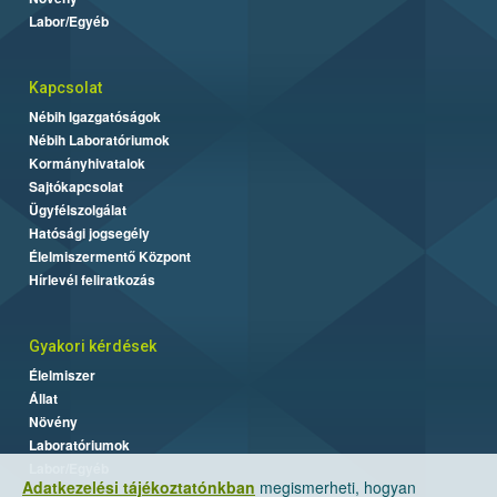
Labor/Egyéb
Kapcsolat
Nébih Igazgatóságok
Nébih Laboratóriumok
Kormányhivatalok
Sajtókapcsolat
Ügyfélszolgálat
Hatósági jogsegély
Élelmiszermentő Központ
Hírlevél feliratkozás
Gyakori kérdések
Élelmiszer
Állat
Növény
Laboratóriumok
Labor/Egyéb
Adatkezelési tájékoztatónkban
megismerheti, hogyan