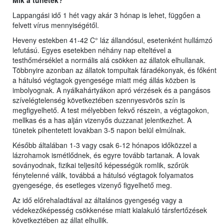
Mik a tünetek?
Lappangási idő 1 hét vagy akár 3 hónap is lehet, függően a
felvett vírus mennyiségétől.
Heveny estekben 41-42 C° láz állandósul, esetenként hullámzó
lefutású. Egyes esetekben néhány nap elteltével a
testhőmérséklet a normális alá csökken az állatok elhullanak.
Többnyire azonban az állatok tompultak fáradékonyak, és főként
a hátulsó végtagok gyengesége miatt még állás közben is
imbolyognak. A nyálkahártyákon apró vérzések és a pangásos
szívelégtelenség következtében szennyesvörös szín is
megfigyelhető. A test mélyebben fekvő részein, a végtagokon,
mellkas és a has alján vizenyős duzzanat jelentkezhet. A
tünetek pihentetett lovakban 3-5 napon belül elmúlnak.
Később általában 1-3 vagy csak 6-12 hónapos időközzel a
lázrohamok ismétlődnek, és egyre tovább tartanak. A lovak
soványodnak, fizikai teljesítő képességük romlik, szőrük
fénytelenné válik, továbbá a hátulsó végtagok folyamatos
gyengesége, és esetleges vizenyő figyelhető meg.
Az idő előrehaladtával az általános gyengeség vagy a
védekezőképesség csökkenése miatt kialakuló társfertőzések
következtében az állat elhullik.