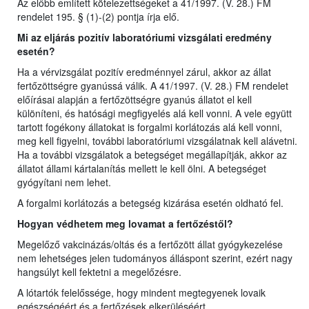
Az előbb említett kötelezettségeket a 41/1997. (V. 28.) FM
rendelet 195. § (1)-(2) pontja írja elő.
Mi az eljárás pozitív laboratóriumi vizsgálati eredmény
esetén?
Ha a vérvizsgálat pozitív eredménnyel zárul, akkor az állat
fertőzöttségre gyanússá válik. A 41/1997. (V. 28.) FM rendelet
előírásai alapján a fertőzöttségre gyanús állatot el kell
különíteni, és hatósági megfigyelés alá kell vonni. A vele együtt
tartott fogékony állatokat is forgalmi korlátozás alá kell vonni,
meg kell figyelni, további laboratóriumi vizsgálatnak kell alávetni.
Ha a további vizsgálatok a betegséget megállapítják, akkor az
állatot állami kártalanítás mellett le kell ölni. A betegséget
gyógyítani nem lehet.
A forgalmi korlátozás a betegség kizárása esetén oldható fel.
Hogyan védhetem meg lovamat a fertőzéstől?
Megelőző vakcinázás/oltás és a fertőzött állat gyógykezelése
nem lehetséges jelen tudományos álláspont szerint, ezért nagy
hangsúlyt kell fektetni a megelőzésre.
A lótartók felelőssége, hogy mindent megtegyenek lovaik
egészségéért és a fertőzések elkerüléséért.