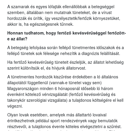
A szamarak és egyes lófajták ellenállóbbak a betegséggel
szemben, általában nem mutatnak tüneteket, de a vírust
hordozzák és ürítik, így veszélyeztetik/fertőzik környezetüket,
akkor is, ha egészségesnek tűnnek.
Honnan tudhatom, hogy fertőző kevésvérűséggel fertőzött-
e az állat?
A betegség lefolyása során fellépő tünetmentes időszakok és a
fellépő tünetek sok félesége nehezítik a diagnózis felállítását.
Ha fertőző kevésvérűség tüneteit észleljük, az állatot lehetőség
szerint különítsük el, és hívjunk állatorvost.
A tünetmentes hordozók kiszűrése érdekében a ló általános
állapotától függetlenül (vannak-e tünetei vagy sem)
Magyarországon minden 6 hónaposnál idősebb ló három
évenként kötelező vérvizsgálatát (fertőző kevésvérűség és
takonykór szerológiai vizsgálata) a tulajdonos költségére el kell
végezni.
Olyan lovak esetében, amelyek más állattartó lovaival
érintkezhetnek például sport rendezvények vagy bemutatók
résztvevői, a tulajdonos évente köteles elvégeztetni a szűrést.