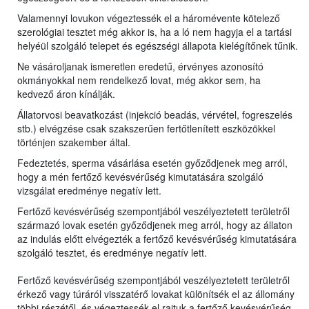
Valamennyi lovukon végeztessék el a háromévente kötelező
szerológiai tesztet még akkor is, ha a ló nem hagyja el a tartási
helyéül szolgáló telepet és egészségi állapota kielégítőnek tűnik.
Ne vásároljanak ismeretlen eredetű, érvényes azonosító
okmányokkal nem rendelkező lovat, még akkor sem, ha
kedvező áron kínálják.
Állatorvosi beavatkozást (injekció beadás, vérvétel, fogreszelés
stb.) elvégzése csak szakszerűen fertőtlenített eszközökkel
történjen szakember által.
Fedeztetés, sperma vásárlása esetén győződjenek meg arról,
hogy a mén fertőző kevésvérűség kimutatására szolgáló
vizsgálat eredménye negatív lett.
Fertőző kevésvérűség szempontjából veszélyeztetett területről
származó lovak esetén győződjenek meg arról, hogy az állaton
az indulás előtt elvégezték a fertőző kevésvérűség kimutatására
szolgáló tesztet, és eredménye negatív lett.
Fertőző kevésvérűség szempontjából veszélyeztetett területről
érkező vagy túráról visszatérő lovakat különítsék el az állomány
többi részétől, és végeztessék el rajtuk a fertőző kevésvérűség