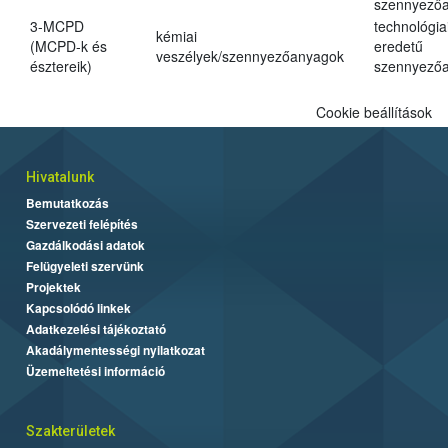
szennyező
3-MCPD
technológia
kémiai
(MCPD-k és
eredetű
veszélyek/szennyezőanyagok
észtereik)
szennyező
Cookie beállítások
Hivatalunk
Bemutatkozás
Szervezeti felépítés
Gazdálkodási adatok
Felügyeleti szervünk
Projektek
Kapcsolódó linkek
Adatkezelési tájékoztató
Akadálymentességi nyilatkozat
Üzemeltetési információ
Szakterületek