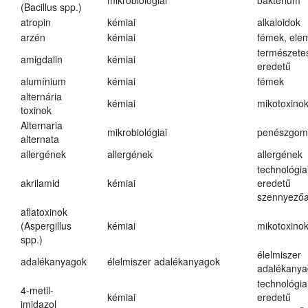
mikrobiológiai
baktérium
(Bacillus spp.)
atropin
kémiai
alkaloidok
arzén
kémiai
fémek, ele
természete
amigdalin
kémiai
eredetű
alumínium
kémiai
fémek
alternária
kémiai
mikotoxino
toxinok
Alternaria
mikrobiológiai
penészgom
alternata
allergének
allergének
allergének
technológia
akrilamid
kémiai
eredetű
szennyező
aflatoxinok
(Aspergillus
kémiai
mikotoxino
spp.)
élelmiszer
adalékanyagok
élelmiszer adalékanyagok
adalékanya
technológia
4-metil-
kémiai
eredetű
imidazol