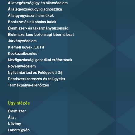
Állat-egészségügy és állatvédelem
Állategészségügyi diagnosztika
Állatgyógyászati termékek
Borászat és alkoholos italok
Élelmiszer- és takarmánybiztonság
Élelmiszerlánc-biztonsági laborhálózat
Járványvédelem
Kiemelt ügyek, EUTR
Kockázatkezelés
Mezőgazdasági genetikai erőforrások
Növényvédelem
Nyilvántartási és Felügyeleti Díj
Rendszerszervezés és felügyelet
Termékpálya-ellenőrzés
Ügyintézés
Élelmiszer
Állat
Növény
Labor/Egyéb