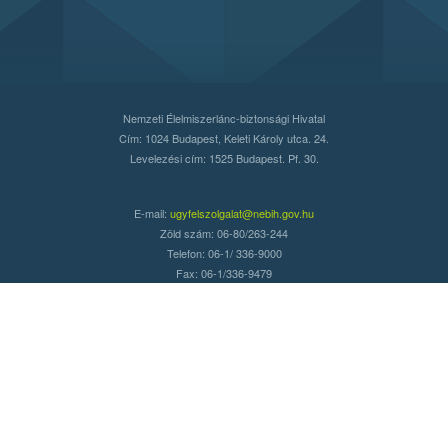
Nemzeti Élelmiszerlánc-biztonsági Hivatal
Cím: 1024 Budapest, Keleti Károly utca. 24.
Levelezési cím: 1525 Budapest. Pf. 30.
E-mail:
ugyfelszolgalat@nebih.gov.hu
Zöld szám: 06-80/263-244
Telefon: 06-1/ 336-9000
Fax: 06-1/336-9479