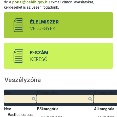
de a
portal@nebih.gov.hu
e-mail címen javaslatokat,
kérdéseket is szívesen fogadunk.
ÉLELMISZER
VÉDJEGYEK
E-SZÁM
KERESŐ
Veszélyzóna
Név
Főkategória
Alkategória
Név
Főkategória
Alkategória
Bacillus cereus