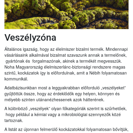
Veszélyzóna
Általános igazság, hogy az élelmiszer bizalmi termék. Mindennapi
vásárlásaink alkalmával bizalmat szavazunk annak a termelőnek,
gyártónak és forgalmazónak, akinek a termékét megvesszük.
Noha Magyarország élelmiszerlánc-biztonsági rendszere magas
szintű, kockázatok így is előfordulnak, amit a Nébih folyamatosan
kommunikál.
Adatbázisunkban most a leggyakrabban előforduló „veszélyeket”
gyűjtöttük össze, hogy az érdeklődők egy helyen, könnyen és
mélyebb szinten utánanézhessenek azok hátterének.
A különböző „veszélyek” olyan főkategóriák szerint is szűrhetőek,
hogy például a kémiai vagy a mikrobiológiai szennyezők közé
tartoznak.
A listát az újonnan felmerülő kockázatokkal folyamatosan bővítjük,