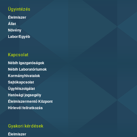
Ügyintézés
Élelmiszer
Állat
Növény
Labor/Egyéb
Kapcsolat
Nébih Igazgatóságok
Nébih Laboratóriumok
Kormányhivatalok
Sajtókapcsolat
Ügyfélszolgálat
Hatósági jogsegély
Élelmiszermentő Központ
Hírlevél feliratkozás
Gyakori kérdések
Élelmiszer