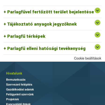
Parlagfű Bejelentő Rendszer
Egyéb p
arlagfű bejelentési lehetőségek
Parlagfűvel fertőzött terület bejelentése
Védekezés a parlagfű és az egyéb gyomnövények ellen
Tájékoztató anyagok jegyzőknek
Parlagfű információs térkép
Parlagfű bejelentés térkép
Parlagfű térképek
Parlagfű elleni hatósági tevékenység belterületen
Parlagfű elleni hatósági tevékenység külterületen
Parlagfű elleni hatósági tevékenység
Cookie beállítások
Hivatalunk
Bemutatkozás
Szervezeti felépítés
Gazdálkodási adatok
Felügyeleti szervünk
Projektek
Kapcsolódó linkek