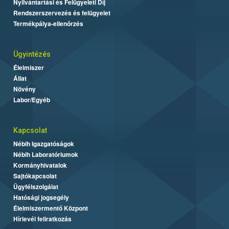
Nyilvántartási és Felügyeleti Díj
Rendszerszervezés és felügyelet
Termékpálya-ellenőrzés
Ügyintézés
Élelmiszer
Állat
Növény
Labor/Egyéb
Kapcsolat
Nébih Igazgatóságok
Nébih Laboratóriumok
Kormányhivatalok
Sajtókapcsolat
Ügyfélszolgálat
Hatósági jogsegély
Élelmiszermentő Központ
Hírlevél feliratkozás