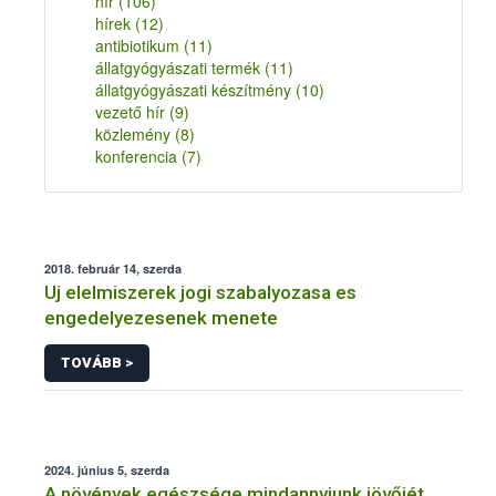
hír
(106)
hírek
(12)
antibiotikum
(11)
állatgyógyászati termék
(11)
állatgyógyászati készítmény
(10)
vezető hír
(9)
közlemény
(8)
konferencia
(7)
2018. február 14, szerda
Uj elelmiszerek jogi szabalyozasa es
engedelyezesenek menete
TOVÁBB >
2024. június 5, szerda
A növények egészsége mindannyiunk jövőjét