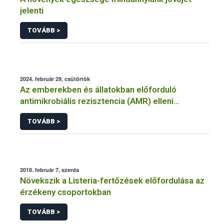
jelenti
TOVÁBB >
2024. február 29, csütörtök
Az emberekben és állatokban előforduló
antimikrobiális rezisztencia (AMR) elleni
küzdelemhez további erőfeszítésekre van
TOVÁBB >
szükség
2018. február 7, szerda
Növekszik a Listeria-fertőzések előfordulása az
érzékeny csoportokban
TOVÁBB >