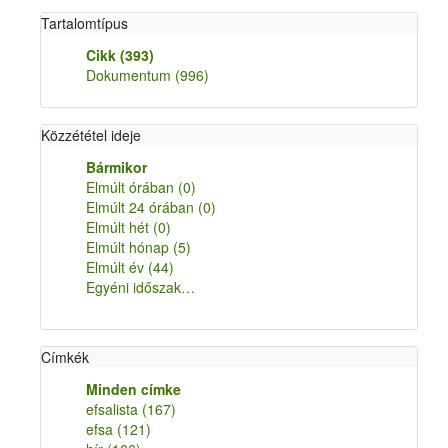
Tartalomtípus
Cikk
(393)
Dokumentum
(996)
Közzététel ideje
Bármikor
Elmúlt órában
(0)
Elmúlt 24 órában
(0)
Elmúlt hét
(0)
Elmúlt hónap
(5)
Elmúlt év
(44)
Egyéni időszak…
Címkék
Minden címke
efsalista
(167)
efsa
(121)