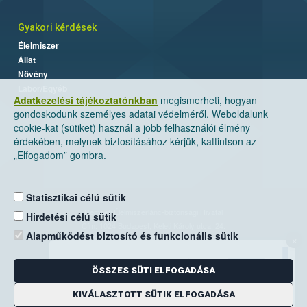
Gyakori kérdések
Élelmiszer
Állat
Növény
Labor/Egyéb
Adatkezelési tájékoztatónkban
megismerheti, hogyan
gondoskodunk személyes adatai védelméről. Weboldalunk
cookie-kat (sütiket) használ a jobb felhasználói élmény
érdekében, melynek biztosításához kérjük, kattintson az
„Elfogadom” gombra.
Statisztikai célú sütik
Nemzeti Élelmiszerlánc-biztonsági Hivatal
Hirdetési célú sütik
Cím: 1024 Budapest, Keleti Károly utca. 24.
Alapműködést biztosító és funkcionális sütik
×
Levelezési cím: 1525 Budapest. Pf. 30.
ÖSSZES SÜTI ELFOGADÁSA
E-mail:
ugyfelszolgalat@nebih.gov.hu
Zöld szám: 06-80/263-244
KIVÁLASZTOTT SÜTIK ELFOGADÁSA
Telefon: 06-1/ 336-9000