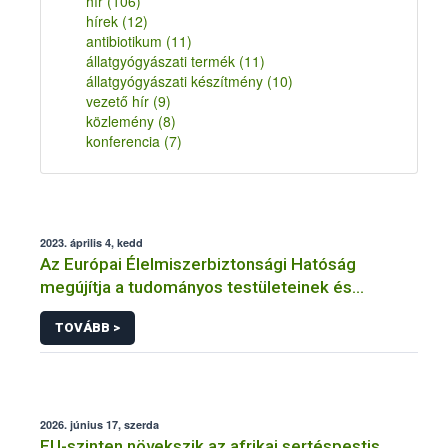
hír
(106)
hírek
(12)
antibiotikum
(11)
állatgyógyászati termék
(11)
állatgyógyászati készítmény
(10)
vezető hír
(9)
közlemény
(8)
konferencia
(7)
2023. április 4, kedd
Az Európai Élelmiszerbiztonsági Hatóság
megújítja a tudományos testületeinek és
Tudományos Bizottságának tagságát
TOVÁBB >
2026. június 17, szerda
EU-szinten növekszik az afrikai sertéspestis