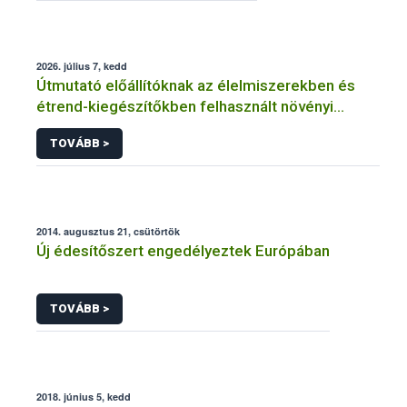
2026. július 7, kedd
Útmutató előállítóknak az élelmiszerekben és
étrend-kiegészítőkben felhasznált növényi
anyagok, növényi kivonatok élelmiszer-
TOVÁBB >
biztonsági kockázatértékeléséhez szükséges
adatbázisokról
2014. augusztus 21, csütörtök
Új édesítőszert engedélyeztek Európában
TOVÁBB >
2018. június 5, kedd