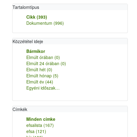
Tartalomtípus
Cikk
(393)
Dokumentum
(996)
Közzététel ideje
Bármikor
Elmúlt órában
(0)
Elmúlt 24 órában
(0)
Elmúlt hét
(0)
Elmúlt hónap
(5)
Elmúlt év
(44)
Egyéni időszak…
Címkék
Minden címke
efsalista
(167)
efsa
(121)