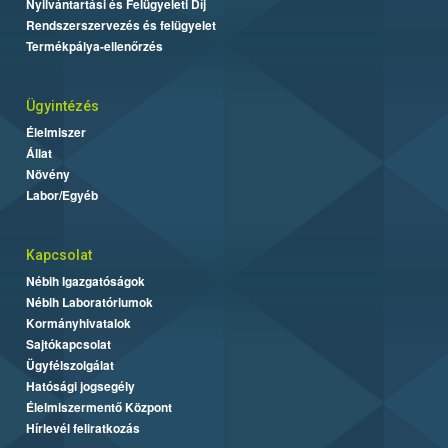
Nyilvántartási és Felügyeleti Díj
Rendszerszervezés és felügyelet
Termékpálya-ellenőrzés
Ügyintézés
Élelmiszer
Állat
Növény
Labor/Egyéb
Kapcsolat
Nébih Igazgatóságok
Nébih Laboratóriumok
Kormányhivatalok
Sajtókapcsolat
Ügyfélszolgálat
Hatósági jogsegély
Élelmiszermentő Központ
Hírlevél feliratkozás