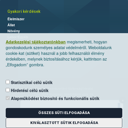
Gyakori kérdések
Élelmiszer
Állat
Növény
Labor/Egyéb
Adatkezelési tájékoztatónkban
megismerheti, hogyan
gondoskodunk személyes adatai védelméről. Weboldalunk
cookie-kat (sütiket) használ a jobb felhasználói élmény
érdekében, melynek biztosításához kérjük, kattintson az
„Elfogadom” gombra.
Statisztikai célú sütik
Nemzeti Élelmiszerlánc-biztonsági Hivatal
Hirdetési célú sütik
Cím: 1024 Budapest, Keleti Károly utca. 24.
Alapműködést biztosító és funkcionális sütik
×
Levelezési cím: 1525 Budapest. Pf. 30.
ÖSSZES SÜTI ELFOGADÁSA
E-mail:
ugyfelszolgalat@nebih.gov.hu
Zöld szám: 06-80/263-244
KIVÁLASZTOTT SÜTIK ELFOGADÁSA
Telefon: 06-1/ 336-9000