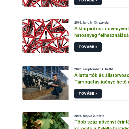
TOVÁBB >
2016. január 13, szerda
A klórpirifosz növényvéd
hatóanyag felhasználás
korlátozása
TOVÁBB >
2023. szeptember 4, hétfő
Állattartók és állatorvos
Támogatás igényelhető 
rezisztenciavizsgálatok
TOVÁBB >
2016. május 2, hétfő
Több száz növényt érin
károsító a Xylella fastid