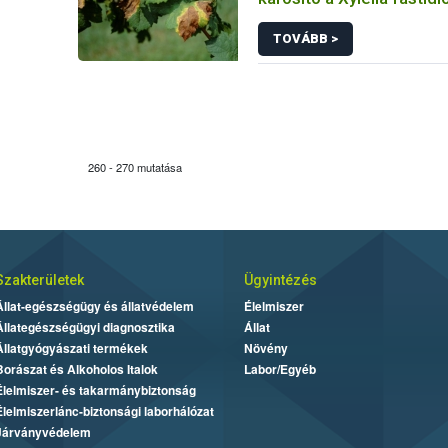
baktérium
TOVÁBB >
260 - 270 mutatása
Szakterületek
Ügyintézés
Állat-egészségügy és állatvédelem
Élelmiszer
Állategészségügyi diagnosztika
Állat
Állatgyógyászati termékek
Növény
Borászat és Alkoholos Italok
Labor/Egyéb
Élelmiszer- és takarmánybiztonság
Élelmiszerlánc-biztonsági laborhálózat
Járványvédelem