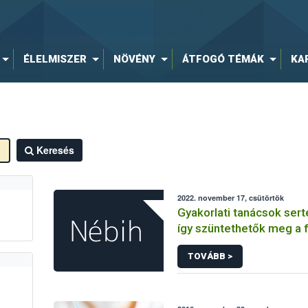
ÉLELMISZER
NÖVÉNY
ÁTFOGÓ TÉMÁK
KA
Keresés
2022. november 17, csütörtök
Gyakorlati tanácsok sert
így szüntethetők meg a 
okai
TOVÁBB >