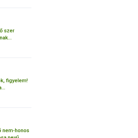
ő szer
ának
ok, figyelem!
a
 elvégzésére
tő nem-honos
iosa nevű