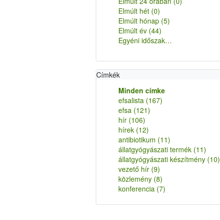
Elmúlt 24 órában
(0)
Elmúlt hét
(0)
Elmúlt hónap
(5)
Elmúlt év
(44)
Egyéni időszak…
Címkék
Minden címke
efsalista
(167)
efsa
(121)
hír
(106)
hírek
(12)
antibiotikum
(11)
állatgyógyászati termék
(11)
állatgyógyászati készítmény
(10)
vezető hír
(9)
közlemény
(8)
konferencia
(7)