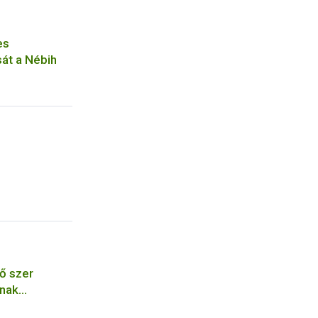
es
sát a Nébih
ő szer
ának