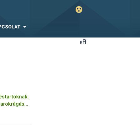
PCSOLAT
éstartóknak:
farokrágás