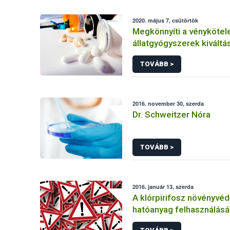
2020. május 7, csütörtök
Megkönnyíti a vénykötel
állatgyógyszerek kiváltá
TOVÁBB >
2016. november 30, szerda
Dr. Schweitzer Nóra
TOVÁBB >
2016. január 13, szerda
A klórpirifosz növényvéd
hatóanyag felhasználás
korlátozása