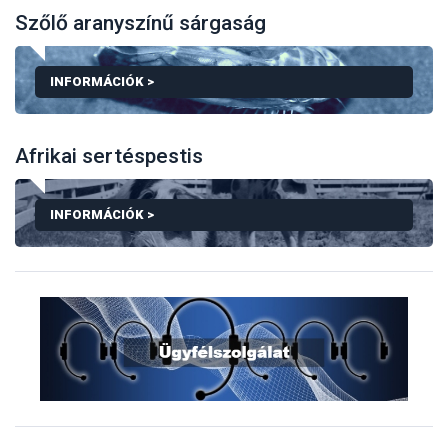
Szőlő aranyszínű sárgaság
INFORMÁCIÓK >
Afrikai sertéspestis
TEMATIKUS ALOLDALUNKON MEGTALÁLHATJÁK A 
INFORMÁCIÓK >
TEMATIKUS ALOLDALUNKON MEGTALÁLHATJÁK AZ 