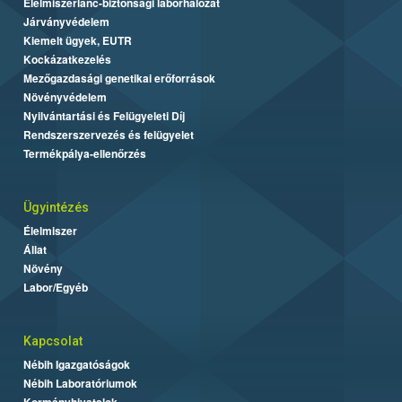
Élelmiszerlánc-biztonsági laborhálózat
Járványvédelem
Kiemelt ügyek, EUTR
Kockázatkezelés
Mezőgazdasági genetikai erőforrások
Növényvédelem
Nyilvántartási és Felügyeleti Díj
Rendszerszervezés és felügyelet
Termékpálya-ellenőrzés
Ügyintézés
Élelmiszer
Állat
Növény
Labor/Egyéb
Kapcsolat
Nébih Igazgatóságok
Nébih Laboratóriumok
Kormányhivatalok