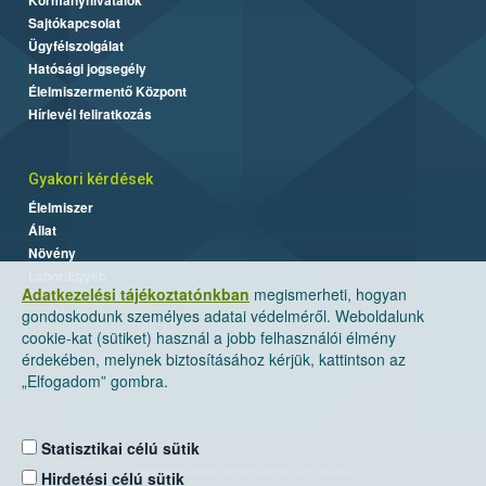
Sajtókapcsolat
Ügyfélszolgálat
Hatósági jogsegély
Élelmiszermentő Központ
Hírlevél feliratkozás
Gyakori kérdések
Élelmiszer
Állat
Növény
Labor/Egyéb
Adatkezelési tájékoztatónkban
megismerheti, hogyan
gondoskodunk személyes adatai védelméről. Weboldalunk
cookie-kat (sütiket) használ a jobb felhasználói élmény
érdekében, melynek biztosításához kérjük, kattintson az
„Elfogadom” gombra.
Statisztikai célú sütik
Nemzeti Élelmiszerlánc-biztonsági Hivatal
Hirdetési célú sütik