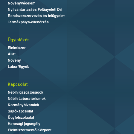
Növényvédelem
Nyilvántartási és Felügyeleti Díj
Rendszerszervezés és felügyelet
Termékpálya-ellenőrzés
Ügyintézés
Élelmiszer
Állat
Növény
Labor/Egyéb
Kapcsolat
Nébih Igazgatóságok
Nébih Laboratóriumok
Kormányhivatalok
Sajtókapcsolat
Ügyfélszolgálat
Hatósági jogsegély
Élelmiszermentő Központ