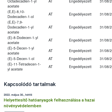
Octadecadien-1-yl
AT
Engedélyezett
31/08/
acetate
(E,E)-8,10-
AT
Engedélyezett
31/08/
Dodecadien-1-ol
(E,E)-7,9-
Dodecadien-1-yl
AT
Engedélyezett
31/08/
acetate
(E)-8-Dodecen-1-yl
AT
Engedélyezett
31/08/
acetate
(E)-5-Decen-1-yl
AT
Engedélyezett
31/08/
acetate
(E)-5-Decen-1-ol
AT
Engedélyezett
31/08/
(E)-11-Tetradecen-1-
AT
Engedélyezett
31/08/
yl acetate
Kapcsolódó tartalmak
2022. május 30., hétfő
Helyettesítő hatóanyagok felhasználása a hazai
növényvédelemben