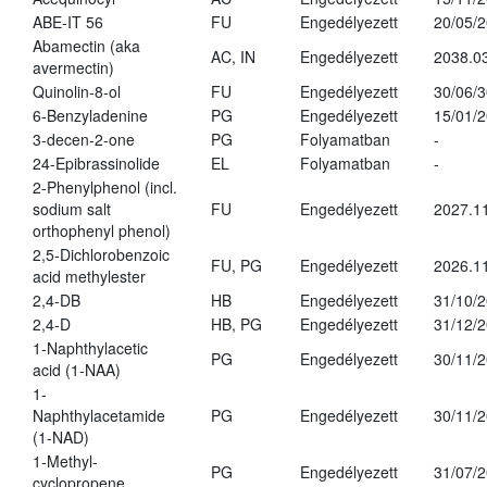
ABE-IT 56
FU
Engedélyezett
20/05/
Abamectin (aka
AC, IN
Engedélyezett
2038.0
avermectin)
Quinolin-8-ol
FU
Engedélyezett
30/06/
6-Benzyladenine
PG
Engedélyezett
15/01/
3-decen-2-one
PG
Folyamatban
-
24-Epibrassinolide
EL
Folyamatban
-
2-Phenylphenol (incl.
sodium salt
FU
Engedélyezett
2027.11
orthophenyl phenol)
2,5-Dichlorobenzoic
FU, PG
Engedélyezett
2026.1
acid methylester
2,4-DB
HB
Engedélyezett
31/10/
2,4-D
HB, PG
Engedélyezett
31/12/
1-Naphthylacetic
PG
Engedélyezett
30/11/
acid (1-NAA)
1-
Naphthylacetamide
PG
Engedélyezett
30/11/
(1-NAD)
1-Methyl-
PG
Engedélyezett
31/07/
cyclopropene