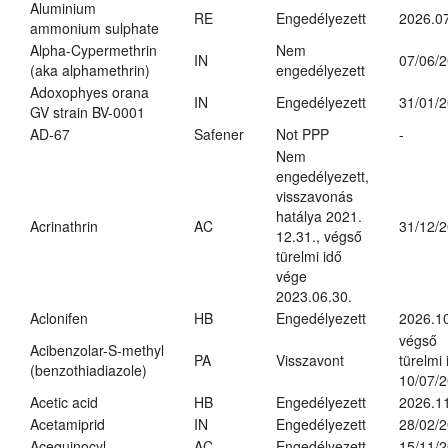
Aluminium
RE
Engedélyezett
2026.07
ammonium sulphate
Alpha-Cypermethrin
Nem
IN
07/06/
(aka alphamethrin)
engedélyezett
Adoxophyes orana
IN
Engedélyezett
31/01/
GV strain BV-0001
AD-67
Safener
Not PPP
-
Nem
engedélyezett,
visszavonás
hatálya 2021.
Acrinathrin
AC
31/12/
12.31., végső
türelmi idő
vége
2023.06.30.
Aclonifen
HB
Engedélyezett
2026.1
végső
Acibenzolar-S-methyl
PA
Visszavont
türelmi 
(benzothiadiazole)
10/07/
Acetic acid
HB
Engedélyezett
2026.11
Acetamiprid
IN
Engedélyezett
28/02/
Acequinocyl
AC
Engedélyezett
15/11/