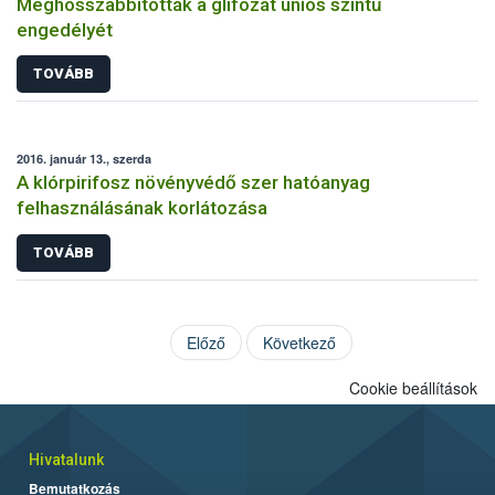
Meghosszabbították a glifozát uniós szintű
engedélyét
TOVÁBB
2016. január 13., szerda
A klórpirifosz növényvédő szer hatóanyag
felhasználásának korlátozása
TOVÁBB
Előző
Következő
Cookie beállítások
Hivatalunk
Bemutatkozás