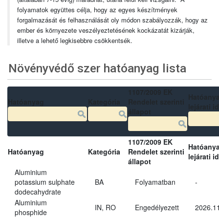
folyamatok együttes célja, hogy az egyes készítmények
forgalmazását és felhasználását oly módon szabályozzák, hogy az
ember és környezete veszélyeztetésének kockázatát kizárják,
illetve a lehető legkisebbre csökkentsék.
Növényvédő szer hatóanyag lista
1107/2009 EK
Hatóany
Hatóanyag
Kategória
Rendelet szerinti
lejárati i
állapot
1107/2009 EK
Hatóany
Hatóanyag
Kategória
Rendelet szerinti
lejárati i
állapot
Aluminium
potassium sulphate
BA
Folyamatban
-
dodecahydrate
Aluminium
IN, RO
Engedélyezett
2026.11
phosphide