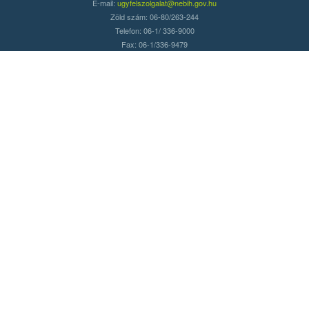
E-mail:
ugyfelszolgalat@nebih.gov.hu
Zöld szám: 06-80/263-244
Telefon: 06-1/ 336-9000
Fax: 06-1/336-9479