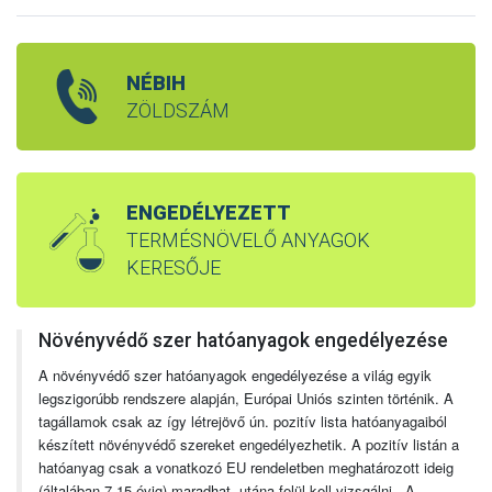
NÉBIH
ZÖLDSZÁM
ENGEDÉLYEZETT
TERMÉSNÖVELŐ ANYAGOK
KERESŐJE
Növényvédő szer hatóanyagok engedélyezése
A növényvédő szer hatóanyagok engedélyezése a világ egyik
legszigorúbb rendszere alapján, Európai Uniós szinten történik. A
tagállamok csak az így létrejövő ún. pozitív lista hatóanyagaiból
készített növényvédő szereket engedélyezhetik. A pozitív listán a
hatóanyag csak a vonatkozó EU rendeletben meghatározott ideig
(általában 7-15 évig) maradhat, utána felül kell vizsgálni. A