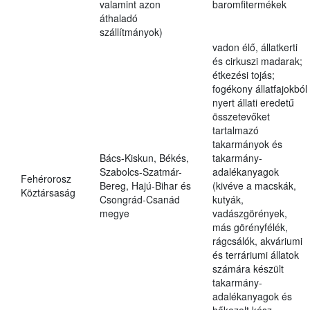
valamint azon
baromfitermékek
áthaladó
szállítmányok)
vadon élő, állatkerti
és cirkuszi madarak;
étkezési tojás;
fogékony állatfajokból
nyert állati eredetű
összetevőket
tartalmazó
takarmányok és
Bács-Kiskun, Békés,
takarmány-
Szabolcs-Szatmár-
adalékanyagok
Fehérorosz
Bereg, Hajú-Bihar és
(kivéve a macskák,
Köztársaság
Csongrád-Csanád
kutyák,
megye
vadászgörények,
más görényfélék,
rágcsálók, akváriumi
és terráriumi állatok
számára készült
takarmány-
adalékanyagok és