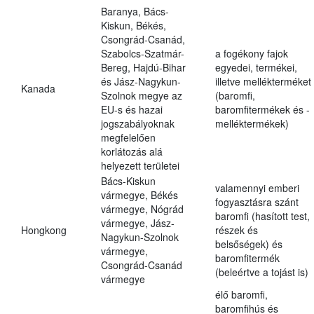
Baranya, Bács-
Kiskun, Békés,
Csongrád-Csanád,
Szabolcs-Szatmár-
a fogékony fajok
Bereg, Hajdú-Bihar
egyedei, termékei,
és Jász-Nagykun-
illetve mellékterméket
Kanada
Szolnok megye az
(baromfi,
EU-s és hazai
baromfitermékek és -
jogszabályoknak
melléktermékek)
megfelelően
korlátozás alá
helyezett területei
Bács-Kiskun
valamennyi emberi
vármegye, Békés
fogyasztásra szánt
vármegye, Nógrád
baromfi (hasított test,
vármegye, Jász-
Hongkong
részek és
Nagykun-Szolnok
belsőségek) és
vármegye,
baromfitermék
Csongrád-Csanád
(beleértve a tojást is)
vármegye
élő baromfi,
baromfihús és