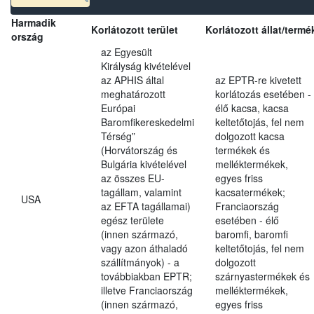
Harmadik
Korlátozott terület
Korlátozott állat/termé
ország
az Egyesült
Királyság kivételével
az APHIS által
az EPTR-re kivetett
meghatározott
korlátozás esetében -
Európai
élő kacsa, kacsa
Baromfikereskedelmi
keltetőtojás, fel nem
Térség”
dolgozott kacsa
(Horvátország és
termékek és
Bulgária kivételével
melléktermékek,
az összes EU-
egyes friss
tagállam, valamint
kacsatermékek;
USA
az EFTA tagállamai)
Franciaország
egész területe
esetében - élő
(innen származó,
baromfi, baromfi
vagy azon áthaladó
keltetőtojás, fel nem
szállítmányok) - a
dolgozott
továbbiakban EPTR;
szárnyastermékek és
illetve Franciaország
melléktermékek,
(innen származó,
egyes friss