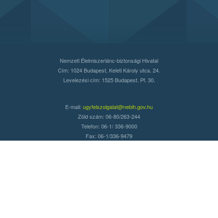
Nemzeti Élelmiszerlánc-biztonsági Hivatal
Cím: 1024 Budapest, Keleti Károly utca. 24.
Levelezési cím: 1525 Budapest. Pf. 30.
E-mail:
ugyfelszolgalat@nebih.gov.hu
Zöld szám: 06-80/263-244
Telefon: 06-1/ 336-9000
Fax: 06-1/336-9479