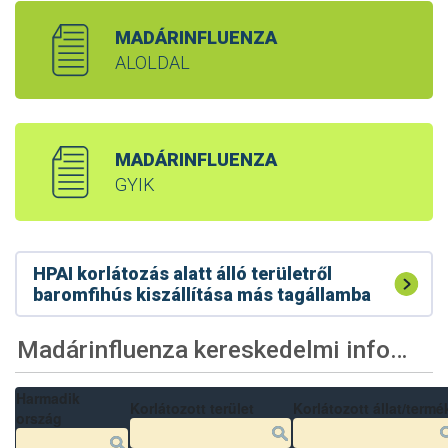
MADÁRINFLUENZA
ALOLDAL
MADÁRINFLUENZA
GYIK
HPAI korlátozás alatt álló területről
baromfihús kiszállítása más tagállamba
Madárinfluenza kereskedelmi információk
Harmadik
Korlátozott terület
Korlátozott állat/termé
ország