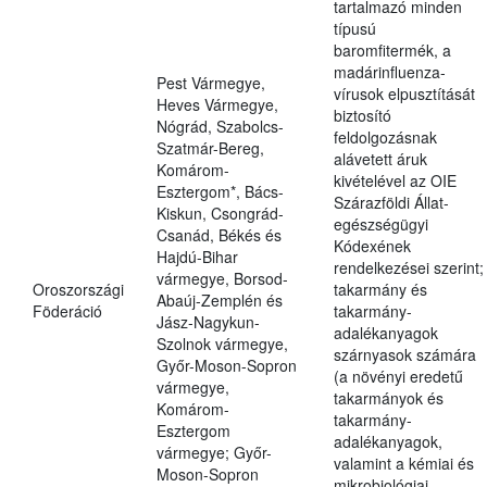
tartalmazó minden
típusú
baromfitermék, a
madárinfluenza-
Pest Vármegye,
vírusok elpusztítását
Heves Vármegye,
biztosító
Nógrád, Szabolcs-
feldolgozásnak
Szatmár-Bereg,
alávetett áruk
Komárom-
kivételével az OIE
Esztergom*, Bács-
Szárazföldi Állat-
Kiskun, Csongrád-
egészségügyi
Csanád, Békés és
Kódexének
Hajdú-Bihar
rendelkezései szerint;
vármegye, Borsod-
Oroszországi
takarmány és
Abaúj-Zemplén és
Föderáció
takarmány-
Jász-Nagykun-
adalékanyagok
Szolnok vármegye,
szárnyasok számára
Győr-Moson-Sopron
(a növényi eredetű
vármegye,
takarmányok és
Komárom-
takarmány-
Esztergom
adalékanyagok,
vármegye; Győr-
valamint a kémiai és
Moson-Sopron
mikrobiológiai