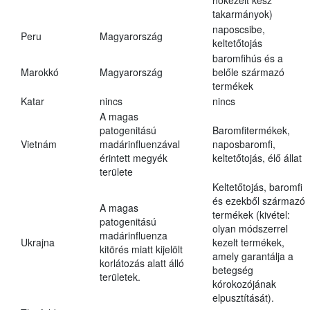
hőkezelt kész
takarmányok)
naposcsibe,
Peru
Magyarország
keltetőtojás
baromfihús és a
Marokkó
Magyarország
belőle származó
termékek
Katar
nincs
nincs
A magas
patogenitású
Baromfitermékek,
Vietnám
madárinfluenzával
naposbaromfi,
érintett megyék
keltetőtojás, élő állat
területe
Keltetőtojás, baromfi
és ezekből származó
A magas
termékek (kivétel:
patogenitású
olyan módszerrel
madárinfluenza
Ukrajna
kezelt termékek,
kitörés miatt kijelölt
amely garantálja a
korlátozás alatt álló
betegség
területek.
kórokozójának
elpusztítását).