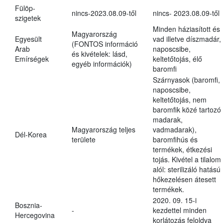
Fülöp-
nincs-2023.08.09-től
nincs- 2023.08.09-től
szigetek
Minden háziasított és
Magyarország
Egyesült
vad illetve díszmadár,
(FONTOS információ
Arab
naposcsibe,
és kivételek: lásd,
Emírségek
keltetőtojás, élő
egyéb információk)
baromfi
Szárnyasok (baromfi,
naposcsibe,
keltetőtojás, nem
baromfik közé tartozó
madarak,
Magyarország teljes
vadmadarak),
Dél-Korea
területe
baromfihús és
termékek, étkezési
tojás. Kivétel a tilalom
alól: sterilizáló hatású
hőkezelésen átesett
termékek.
2020. 09. 15-i
Bosznia-
-
kezdettel minden
Hercegovina
korlátozás feloldva