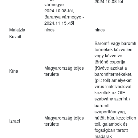
2024.10.08-tól
vármegye -
2024.10.08-tól,
Baranya vármegye -
2024.11.15.-től
Malajzia
nincs
nincs
Kuvait
-
-
Baromfi vagy baromfi
termékek közvetlen
vagy közvetve
történő exportja
Magyarország teljes
(Kivéve azokat a
Kína
területe
baromfitermékeket,
(pl.: toll) amelyeket
vírus inaktivációval
kezeltek az OIE
szabvány szerint.)
baromfi
szaporítóanyag,
Magyarország teljes
hűtött hús, kezeletlen
Izrael
területe
toll, galambok és
fogságban tartott
madarak