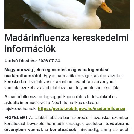
Madárinfluenza kereskedelmi
információk
Utolsó frissítés: 2026.07.24.
Magyarország jelenleg mentes magas patogenitású
madárinfluenzától.
Egyes harmadik országok által bevezetett
kereskedelmi korlátozások azonban továbbra is érvényben
vannak, ezeket az alábbi táblázatban folyamatosan frissítjük.
A madárinfluenza betegséggel kapcsolatos tudnivalókról és
aktuális információkról a Nébih tematikus oldaláról
tájékozódhatnak:
https://portal.nebih.gov.hu/madarinfluenza
FIGYELEM!
Az alábbi táblázatban szereplő, hazánkkal szemben
korlátozást bevezető harmadik országok esetében
továbbra is
érvényben vannak a korlátozások
mindaddig, amíg az adott