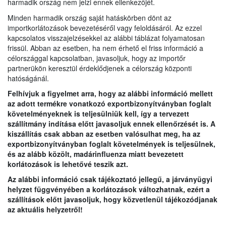
harmadik ország nem jelzi ennek ellenkezőjét.
Minden harmadik ország saját hatáskörben dönt az
importkorlátozások bevezetéséről vagy feloldásáról. Az ezzel
kapcsolatos visszajelzésekkel az alábbi táblázat folyamatosan
frissül. Abban az esetben, ha nem érhető el friss információ a
célországgal kapcsolatban, javasoljuk, hogy az importőr
partnerükön keresztül érdeklődjenek a célország központi
hatóságánál.
Felhívjuk a figyelmet arra, hogy az alábbi információ mellett
az adott termékre vonatkozó exportbizonyítványban foglalt
követelményeknek is teljesülniük kell, így a tervezett
szállítmány indítása előtt javasoljuk ennek ellenőrzését is. A
kiszállítás csak abban az esetben valósulhat meg, ha az
exportbizonyítványban foglalt követelmények is teljesülnek,
és az alább közölt, madárinfluenza miatt bevezetett
korlátozások is lehetővé teszik azt.
Az alábbi információ csak tájékoztató jellegű, a járványügyi
helyzet függvényében a korlátozások változhatnak, ezért a
szállítások előtt javasoljuk, hogy közvetlenül tájékozódjanak
az aktuális helyzetről!