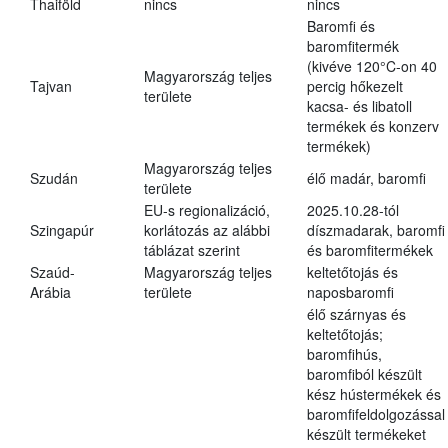
Thaiföld
nincs
nincs
Baromfi és
baromfitermék
(kivéve 120°C-on 40
Magyarország teljes
Tajvan
percig hőkezelt
területe
kacsa- és libatoll
termékek és konzerv
termékek)
Magyarország teljes
Szudán
élő madár, baromfi
területe
EU-s regionalizáció,
2025.10.28-tól
Szingapúr
korlátozás az alábbi
díszmadarak, baromfi
táblázat szerint
és baromfitermékek
Szaúd-
Magyarország teljes
keltetőtojás és
Arábia
területe
naposbaromfi
élő szárnyas és
keltetőtojás;
baromfihús,
baromfiból készült
kész hústermékek és
baromfifeldolgozással
készült termékeket