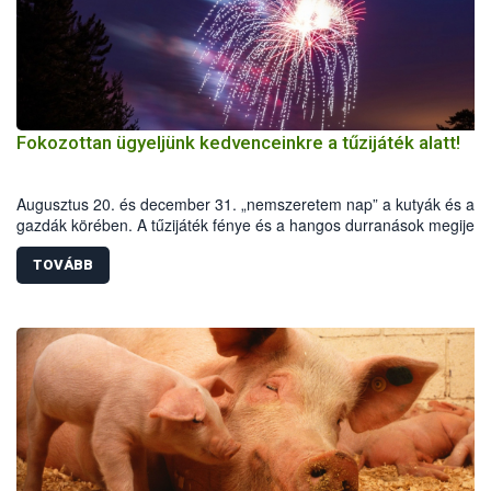
Fokozottan ügyeljünk kedvenceinkre a tűzijáték alatt!
Augusztus 20. és december 31. „nemszeretem nap” a kutyák és a
gazdák körében. A tűzijáték fénye és a hangos durranások megijeszt
kutyákat, és ha nem ügyelünk, félelmükben világgá szaladhatnak.
Ilyenkor rendszerint megemelkedik az elveszett kutyájukat kereső
TOVÁBB
gazdák száma. Milyen óvintézkedéseket tehetünk, hogy megelőzzük
bajt?