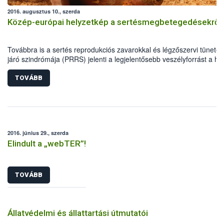
2016. augusztus 10., szerda
Közép-európai helyzetkép a sertésmegbetegedésekről
Továbbra is a sertés reprodukciós zavarokkal és légzőszervi tünetek
járó szindrómája (PRRS) jelenti a legjelentősebb veszélyforrást a ha
állományra – derül ki abból a 36 oldalas bookletből, mely az első
kézzelfogható eredménye a Visegrádi Alap támogatásával készült,
TOVÁBB
tavaly indult sertésmegbetegedés-kutatásoknak. A kiadvány a magy
szlovák-cseh-lengyel együttműködés 2015. novemberi budapesti
konferenciáján elhangzottakat gyűjti össze, kiemelve a jelenlegi
járványügyi helyzetet és a gazdasági károk enyhítését szolgáló
lépéseket. A NÉBIH részéről Bálint Ádám laboratóriumvezető vett ré
2016. június 29., szerda
projektben.
Elindult a „webTER”!
TOVÁBB
Állatvédelmi és állattartási útmutatói