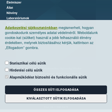
Élelmiszer
Állat
Növény
Laboratóriumok
Labor/Egyéb
Adatkezelési tájékoztatónkban
megismerheti, hogyan
gondoskodunk személyes adatai védelméről. Weboldalunk
cookie-kat (sütiket) használ a jobb felhasználói élmény
érdekében, melynek biztosításához kérjük, kattintson az
„Elfogadom” gombra.
Statisztikai célú sütik
Nemzeti Élelmiszerlánc-biztonsági Hivatal
Hirdetési célú sütik
Cím: 1024 Budapest, Keleti Károly utca. 24.
Alapműködést biztosító és funkcionális sütik
Levelezési cím: 1525 Budapest. Pf. 30.
ÖSSZES SÜTI ELFOGADÁSA
E-mail:
ugyfelszolgalat@nebih.gov.hu
Zöld szám: 06-80/263-244
KIVÁLASZTOTT SÜTIK ELFOGADÁSA
Telefon: 06-1/ 336-9000
Fax: 06-1/336-9479