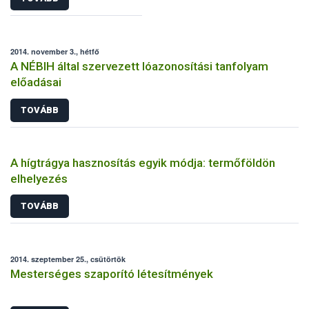
2014. november 3., hétfő
A NÉBIH által szervezett lóazonosítási tanfolyam
előadásai
TOVÁBB
A hígtrágya hasznosítás egyik módja: termőföldön
elhelyezés
TOVÁBB
2014. szeptember 25., csütörtök
Mesterséges szaporító létesítmények