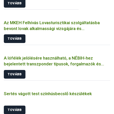
TOVÁBB
Az MKEH Felhívás Lovasturisztikai szolgáltatásba
bevont lovak alkalmassági vizsgájára és
adatszolgáltatási kötelezettségére
TOVÁBB
A lófélék jelölésére használható, a NÉBIH-hez
bejelentett transzponder típusok, forgalmazók és
gyártók listája
TOVÁBB
Sertés vágott test színhúsbecslő készülékek
TOVÁBB