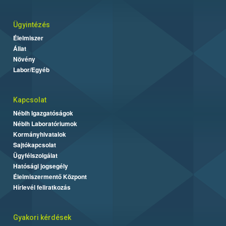
Ügyintézés
Élelmiszer
Állat
Növény
Labor/Egyéb
Kapcsolat
Nébih Igazgatóságok
Nébih Laboratóriumok
Kormányhivatalok
Sajtókapcsolat
Ügyfélszolgálat
Hatósági jogsegély
Élelmiszermentő Központ
Hírlevél feliratkozás
Gyakori kérdések