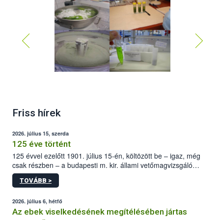
Friss hírek
2026. július 15, szerda
125 éve történt
125 évvel ezelőtt 1901. július 15-én, költözött be – igaz, még
csak részben – a budapesti m. kir. állami vetőmagvizsgáló
állomás a Kis Rókus utca 15. szám alatti, Czigler Győző által
TOVÁBB >
tervezett új épületébe.
2026. július 6, hétfő
Az ebek viselkedésének megítélésében jártas