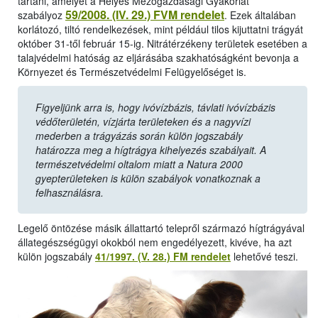
tartani, amelyet a Helyes Mezőgazdasági Gyakorlat
59/2008. (IV. 29.) FVM rendelet
szabályoz
. Ezek általában
korlátozó, tiltó rendelkezések, mint például tilos kijuttatni trágyát
október 31-től február 15-ig. Nitrátérzékeny területek esetében a
talajvédelmi hatóság az eljárásába szakhatóságként bevonja a
Környezet és Természetvédelmi Felügyelőséget is.
Figyeljünk arra is, hogy ivóvízbázis, távlati ivóvízbázis
védőterületén, vízjárta területeken és a nagyvízi
mederben a trágyázás során külön jogszabály
határozza meg a hígtrágya kihelyezés szabályait. A
természetvédelmi oltalom miatt a Natura 2000
gyepterületeken is külön szabályok vonatkoznak a
felhasználásra.
Legelő öntözése másik állattartó telepről származó hígtrágyával
állategészségügyi okokból nem engedélyezett, kivéve, ha azt
külön jogszabály
41/1997. (V. 28.) FM rendelet
lehetővé teszi.