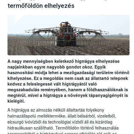
termőföldön elhelyezés
A nagy mennyiségben keletkező hígtrágya elhelyezése
napjainkban egyre nagyobb gondot okoz. Egyik
hasznosítási módja lehet a mezőgazdasági területre történő
kihelyezése. Ez a megoldás nem csak az állattartó telepnek
kedvez a feleslegessé vált hígtrágyától való
megszabadulás reményében, hanem a földhasználóknak is
megtérül, mivel a hígtrágya a növények tápanyagigényét is
kielégíti.
A hígtrágya az almozás nélküli állattartás folyékony
halmazállapotú mellékterméke, állati bélsárból, vizeletből,
elcsurgó ivóvízből és technológiai vízből áll és kizárólag
hidraulikusan szállítható. Termőföldön történő felhasználás
szempontjából a hígtrágyával azonos elbírálás alá esik az