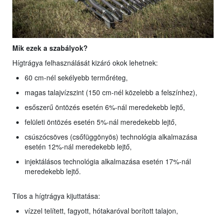
Mik ezek a szabályok?
Hígtrágya felhasználását kizáró okok lehetnek:
60 cm-nél sekélyebb termőréteg,
magas talajvízszint (150 cm-nél közelebb a felszínhez),
esőszerű öntözés esetén 6%-nál meredekebb lejtő,
felületi öntözés esetén 5%-nál meredekebb lejtő,
csúszócsöves (csőfüggönyös) technológia alkalmazása
esetén 12%-nál meredekebb lejtő,
injektálásos technológia alkalmazása esetén 17%-nál
meredekebb lejtő.
Tilos a hígtrágya kijuttatása:
vízzel telített, fagyott, hótakaróval borított talajon,