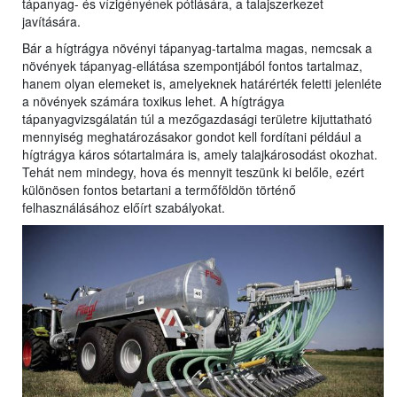
tápanyag- és vízigényének pótlására, a talajszerkezet
javítására.
Bár a hígtrágya növényi tápanyag-tartalma magas, nemcsak a
növények tápanyag-ellátása szempontjából fontos tartalmaz,
hanem olyan elemeket is, amelyeknek határérték feletti jelenléte
a növények számára toxikus lehet. A hígtrágya
tápanyagvizsgálatán túl a mezőgazdasági területre kijuttatható
mennyiség meghatározásakor gondot kell fordítani például a
hígtrágya káros sótartalmára is, amely talajkárosodást okozhat.
Tehát nem mindegy, hova és mennyit teszünk ki belőle, ezért
különösen fontos betartani a termőföldön történő
felhasználásához előírt szabályokat.