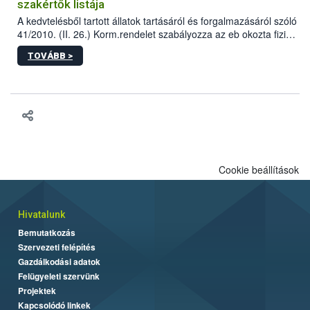
szakértők listája
A kedvtelésből tartott állatok tartásáról és forgalmazásáról szóló
41/2010. (II. 26.) Korm.rendelet szabályozza az eb okozta fizikai
sérülés, illetve ennek veszélye keletkezésekor felmerülő
TOVÁBB >
hatósági feladatokat, valamint a veszélyes eb tartását és annak
engedélyezését. Ezen eljárások során szükség esetén be kell
vonni az ebek viselkedésének megítélésében jártas szakértőt.
Cookie beállítások
Hivatalunk
Bemutatkozás
Szervezeti felépítés
Gazdálkodási adatok
Felügyeleti szervünk
Projektek
Kapcsolódó linkek