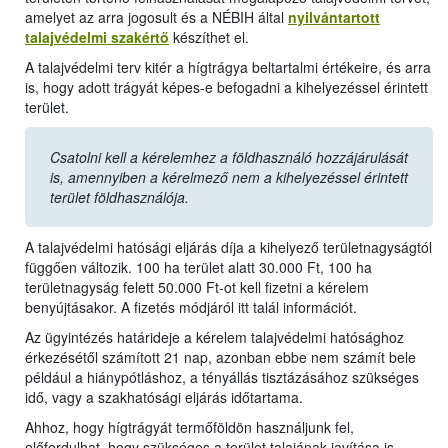
amelyet az arra jogosult és a NÉBIH által
nyilvántartott
talajvédelmi szakértő
készíthet el
.
A talajvédelmi terv kitér a hígtrágya beltartalmi értékeire, és arra
is, hogy adott trágyát képes-e befogadni a kihelyezéssel érintett
terület.
Csatolni kell a kérelemhez a földhasználó hozzájárulását
is, amennyiben a kérelmező nem a kihelyezéssel érintett
terület földhasználója.
A talajvédelmi hatósági eljárás díja a kihelyező területnagyságtól
függően változik. 100 ha terület alatt 30.000 Ft, 100 ha
területnagyság felett 50.000 Ft-ot kell fizetni a kérelem
benyújtásakor. A fizetés módjáról itt talál információt.
Az ügyintézés határideje a kérelem talajvédelmi hatósághoz
érkezésétől számított 21 nap, azonban ebbe nem számít bele
például a hiánypótláshoz, a tényállás tisztázásához szükséges
idő, vagy a szakhatósági eljárás időtartama.
Ahhoz, hogy hígtrágyát termőföldön használjunk fel,
előfordulhat, hogy szükséges a terület talajának javítása is.