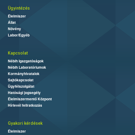
Ügyintézés
Élelmiszer
Állat
Növény
Labor/Egyéb
Kapcsolat
Nébih Igazgatóságok
Nébih Laboratóriumok
Kormányhivatalok
Sajtókapcsolat
Ügyfélszolgálat
Hatósági jogsegély
Élelmiszermentő Központ
Hírlevél feliratkozás
Gyakori kérdések
Élelmiszer