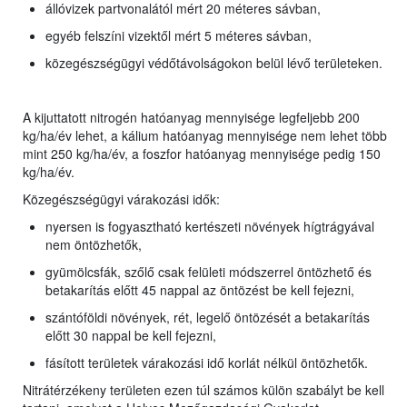
állóvizek partvonalától mért 20 méteres sávban,
egyéb felszíni vizektől mért 5 méteres sávban,
közegészségügyi védőtávolságokon belül lévő területeken.
A kijuttatott nitrogén hatóanyag mennyisége legfeljebb 200
kg/ha/év lehet, a kálium hatóanyag mennyisége nem lehet több
mint 250 kg/ha/év, a foszfor hatóanyag mennyisége pedig 150
kg/ha/év.
Közegészségügyi várakozási idők:
nyersen is fogyasztható kertészeti növények hígtrágyával
nem öntözhetők,
gyümölcsfák, szőlő csak felületi módszerrel öntözhető és
betakarítás előtt 45 nappal az öntözést be kell fejezni,
szántóföldi növények, rét, legelő öntözését a betakarítás
előtt 30 nappal be kell fejezni,
fásított területek várakozási idő korlát nélkül öntözhetők.
Nitrátérzékeny területen ezen túl számos külön szabályt be kell