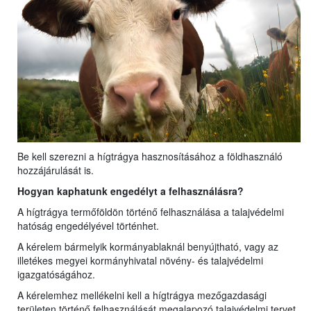
Be kell szerezni a hígtrágya hasznosításához a földhasználó
hozzájárulását is.
Hogyan kaphatunk engedélyt a felhasználásra?
A hígtrágya termőföldön történő felhasználása a talajvédelmi
hatóság engedélyével történhet.
A kérelem bármelyik kormányablaknál benyújtható, vagy az
illetékes megyei kormányhivatal növény- és talajvédelmi
igazgatóságához.
A kérelemhez mellékelni kell a hígtrágya mezőgazdasági
területen történő felhasználását megalapozó talajvédelmi tervet,