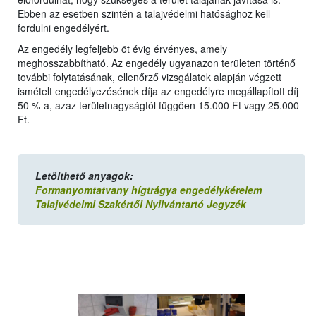
Ebben az esetben szintén a talajvédelmi hatósághoz kell
fordulni engedélyért.
Az engedély legfeljebb öt évig érvényes, amely
meghosszabbítható. Az engedély ugyanazon területen történő
további folytatásának, ellenőrző vizsgálatok alapján végzett
ismételt engedélyezésének díja az engedélyre megállapított díj
50 %-a, azaz területnagyságtól függően 15.000 Ft vagy 25.000
Ft.
Letölthető anyagok:
Formanyomtatvany hígtrágya engedélykérelem
Talajvédelmi Szakértői Nyilvántartó Jegyzék