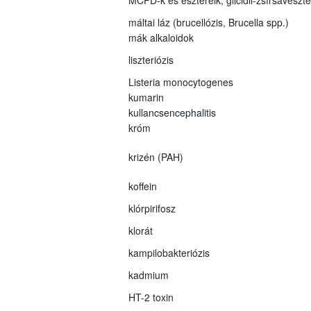
máltai láz (brucellózis, Brucella spp.)
mák alkaloidok
liszteriózis
Listeria monocytogenes
kumarin
kullancsencephalitis
króm
krizén (PAH)
koffein
klórpirifosz
klorát
kampilobakteriózis
kadmium
HT-2 toxin