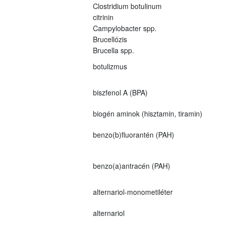
Clostridium botulinum
citrinin
Campylobacter spp.
Brucellózis
Brucella spp.
botulizmus
biszfenol A (BPA)
biogén aminok (hisztamin, tiramin)
benzo(b)fluorantén (PAH)
benzo(a)antracén (PAH)
alternariol-monometiléter
alternariol