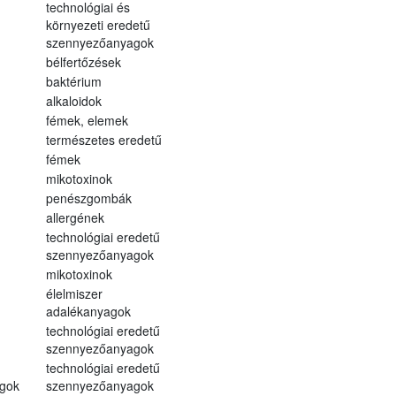
technológiai és
környezeti eredetű
szennyezőanyagok
bélfertőzések
baktérium
alkaloidok
fémek, elemek
természetes eredetű
fémek
mikotoxinok
penészgombák
allergének
technológiai eredetű
szennyezőanyagok
mikotoxinok
élelmiszer
adalékanyagok
technológiai eredetű
szennyezőanyagok
technológiai eredetű
gok
szennyezőanyagok