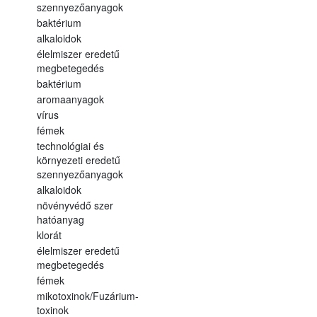
szennyezőanyagok
baktérium
alkaloidok
élelmiszer eredetű
megbetegedés
baktérium
aromaanyagok
vírus
fémek
technológiai és
környezeti eredetű
szennyezőanyagok
alkaloidok
növényvédő szer
hatóanyag
klorát
élelmiszer eredetű
megbetegedés
fémek
mikotoxinok/Fuzárium-
toxinok