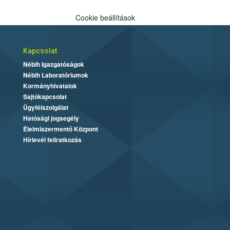
Cookie beállítások
Kapcsolat
Nébih Igazgatóságok
Nébih Laboratóriumok
Kormányhivatalok
Sajtókapcsolat
Ügyfélszolgálat
Hatósági jogsegély
Élelmiszermentő Központ
Hírlevél feliratkozás