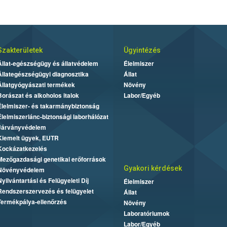
Szakterületek
Ügyintézés
Állat-egészségügy és állatvédelem
Élelmiszer
Állategészségügyi diagnosztika
Állat
Állatgyógyászati termékek
Növény
Borászat és alkoholos italok
Labor/Egyéb
Élelmiszer- és takarmánybiztonság
Élelmiszerlánc-biztonsági laborhálózat
Járványvédelem
Kiemelt ügyek, EUTR
Kockázatkezelés
Mezőgazdasági genetikai erőforrások
Gyakori kérdések
Növényvédelem
Nyilvántartási és Felügyeleti Díj
Élelmiszer
Rendszerszervezés és felügyelet
Állat
Termékpálya-ellenőrzés
Növény
Laboratóriumok
Labor/Egyéb