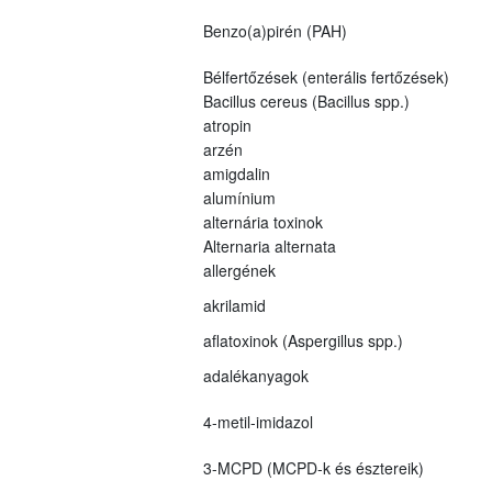
Benzo(a)pirén (PAH)
Bélfertőzések (enterális fertőzések)
Bacillus cereus (Bacillus spp.)
atropin
arzén
amigdalin
alumínium
alternária toxinok
Alternaria alternata
allergének
akrilamid
aflatoxinok (Aspergillus spp.)
adalékanyagok
4-metil-imidazol
3-MCPD (MCPD-k és észtereik)