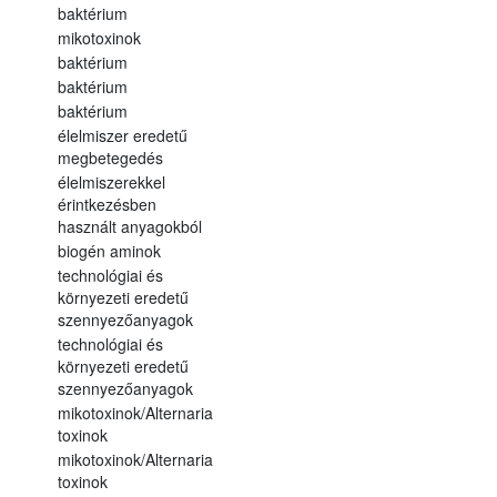
baktérium
mikotoxinok
baktérium
baktérium
baktérium
élelmiszer eredetű
megbetegedés
élelmiszerekkel
érintkezésben
használt anyagokból
biogén aminok
technológiai és
környezeti eredetű
szennyezőanyagok
technológiai és
környezeti eredetű
szennyezőanyagok
mikotoxinok/Alternaria
toxinok
mikotoxinok/Alternaria
toxinok