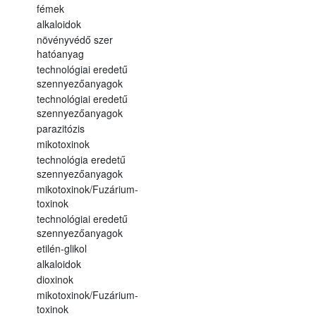
fémek
alkaloidok
növényvédő szer
hatóanyag
technológiai eredetű
szennyezőanyagok
technológiai eredetű
szennyezőanyagok
parazitózis
mikotoxinok
technológia eredetű
szennyezőanyagok
mikotoxinok/Fuzárium-
toxinok
technológiai eredetű
szennyezőanyagok
etilén-glikol
alkaloidok
dioxinok
mikotoxinok/Fuzárium-
toxinok