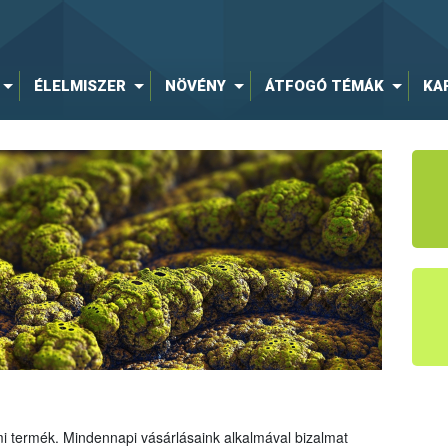
ÉLELMISZER
NÖVÉNY
ÁTFOGÓ TÉMÁK
KA
mi termék. Mindennapi vásárlásaink alkalmával bizalmat