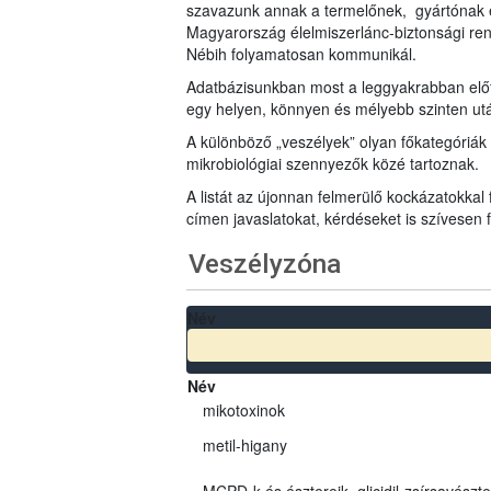
szavazunk annak a termelőnek, gyártónak 
Magyarország élelmiszerlánc-biztonsági ren
Nébih folyamatosan kommunikál.
Adatbázisunkban most a leggyakrabban előfo
egy helyen, könnyen és mélyebb szinten u
A különböző „veszélyek” olyan főkategóriák 
mikrobiológiai szennyezők közé tartoznak.
A listát az újonnan felmerülő kockázatokkal
címen javaslatokat, kérdéseket is szívesen
Veszélyzóna
Név
Név
mikotoxinok
metil-higany
MCPD-k és észtereik, glicidil-zsírsavészt