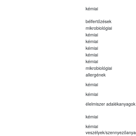
kémiai
bélfertőzések
mikrobiológiai
kémiai
kémiai
kémiai
kémiai
kémiai
mikrobiológiai
allergének
kémiai
kémiai
élelmiszer adalékanyagok
kémiai
kémiai
veszélyek/szennyezőanya