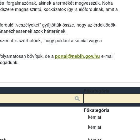
és forgalmazónak, akinek a termékét megvesszük. Noha
dszere magas szintű, kockázatok így is előfordulnak, amit a
rduló „veszélyeket” gyűjtöttük össze, hogy az érdeklődők
tánanézhessenek azok hátterének.
szerint is szűrhetőek, hogy például a kémiai vagy a
 folyamatosan bővítjük, de a
portal@nebih.gov.hu
e-mail
 fogadunk.
Főkategória
Főkategória
kémiai
kémiai
erek
kémiai