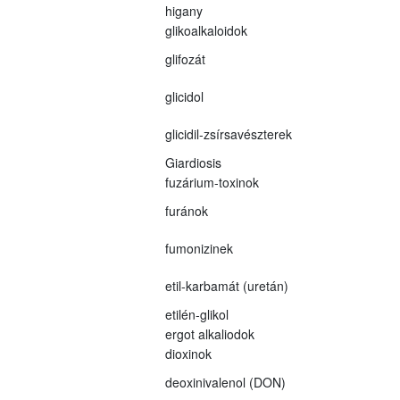
higany
glikoalkaloidok
glifozát
glicidol
glicidil-zsírsavészterek
Giardiosis
fuzárium-toxinok
furánok
fumonizinek
etil-karbamát (uretán)
etilén-glikol
ergot alkaliodok
dioxinok
deoxinivalenol (DON)