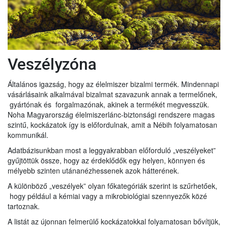
Veszélyzóna
Általános igazság, hogy az élelmiszer bizalmi termék. Mindennapi
vásárlásaink alkalmával bizalmat szavazunk annak a termelőnek,
gyártónak és forgalmazónak, akinek a termékét megvesszük.
Noha Magyarország élelmiszerlánc-biztonsági rendszere magas
szintű, kockázatok így is előfordulnak, amit a Nébih folyamatosan
kommunikál.
Adatbázisunkban most a leggyakrabban előforduló „veszélyeket”
gyűjtöttük össze, hogy az érdeklődők egy helyen, könnyen és
mélyebb szinten utánanézhessenek azok hátterének.
A különböző „veszélyek” olyan főkategóriák szerint is szűrhetőek,
hogy például a kémiai vagy a mikrobiológiai szennyezők közé
tartoznak.
A listát az újonnan felmerülő kockázatokkal folyamatosan bővítjük,