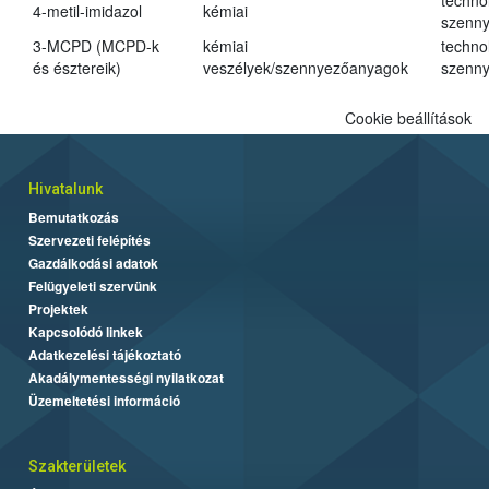
techno
4-metil-imidazol
kémiai
szenn
3-MCPD (MCPD-k
kémiai
techno
és észtereik)
veszélyek/szennyezőanyagok
szenn
Cookie beállítások
Hivatalunk
Bemutatkozás
Szervezeti felépítés
Gazdálkodási adatok
Felügyeleti szervünk
Projektek
Kapcsolódó linkek
Adatkezelési tájékoztató
Akadálymentességi nyilatkozat
Üzemeltetési információ
Szakterületek