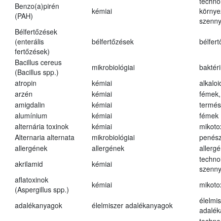
techno
Benzo(a)pirén
kémiai
környe
(PAH)
szenn
Bélfertőzések
(enterális
bélfertőzések
bélfer
fertőzések)
Bacillus cereus
mikrobiológiai
baktér
(Bacillus spp.)
atropin
kémiai
alkalo
arzén
kémiai
fémek,
amigdalin
kémiai
termés
alumínium
kémiai
fémek
alternária toxinok
kémiai
mikoto
Alternaria alternata
mikrobiológiai
penés
allergének
allergének
allerg
techno
akrilamid
kémiai
szenn
aflatoxinok
kémiai
mikoto
(Aspergillus spp.)
élelmi
adalékanyagok
élelmiszer adalékanyagok
adalé