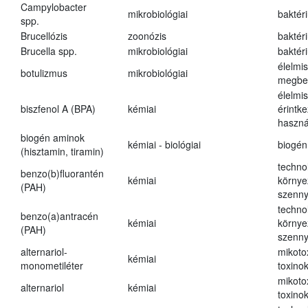
Campylobacter
mikrobiológiai
baktér
spp.
Brucellózis
zoonózis
baktér
Brucella spp.
mikrobiológiai
baktér
élelmi
botulizmus
mikrobiológiai
megbe
élelmi
biszfenol A (BPA)
kémiai
érintk
haszná
biogén aminok
kémiai - biológiai
biogén
(hisztamin, tiramin)
techno
benzo(b)fluorantén
kémiai
környe
(PAH)
szenn
techno
benzo(a)antracén
kémiai
környe
(PAH)
szenn
alternariol-
mikoto
kémiai
monometiléter
toxino
mikoto
alternariol
kémiai
toxino