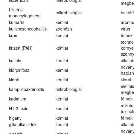
liszteriózis
mikrobiológiai
megbe
Listeria
mikrobiológiai
baktér
monocytogenes
kumarin
kémiai
aroma
kullancsencephalitis
zoonózis
vírus
króm
kémiai
fémek
techno
krizén (PAH)
kémiai
környe
szenn
koffein
kémiai
alkalo
növény
klórpirifosz
kémiai
hatóa
klorát
kémiai
klorát
élelmi
kampilobakteriózis
mikrobiológiai
megbe
kadmium
kémiai
fémek
mikoto
HT-2 toxin
kémiai
toxino
higany
kémiai
fémek
glikoalkaloidok
kémiai
alkalo
növény