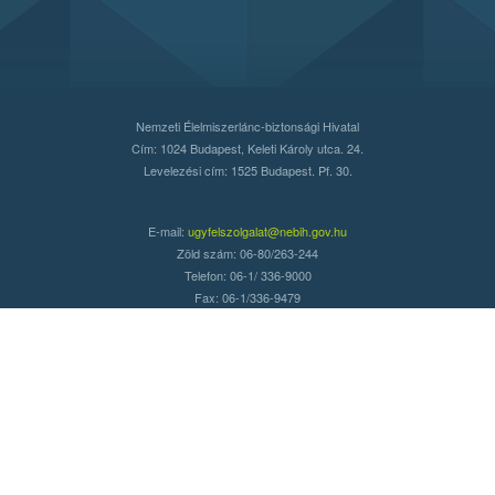
Nemzeti Élelmiszerlánc-biztonsági Hivatal
Cím: 1024 Budapest, Keleti Károly utca. 24.
Levelezési cím: 1525 Budapest. Pf. 30.
E-mail:
ugyfelszolgalat@nebih.gov.hu
Zöld szám: 06-80/263-244
Telefon: 06-1/ 336-9000
Fax: 06-1/336-9479