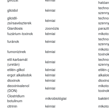
glifozát
kémiai
hatóa
techno
glicidol
kémiai
szenn
glicidil-
techno
kémiai
zsírsavészterek
szenn
Giardiosis
zoonózis
parazit
fuzárium-toxinok
kémiai
mikoto
techno
furánok
kémiai
szenn
mikoto
fumonizinek
kémiai
toxino
etil-karbamát
techno
kémiai
(uretán)
szenn
etilén-glikol
kémiai
etilén-g
ergot alkaliodok
kémiai
alkalo
dioxinok
kémiai
dioxin
deoxinivalenol
mikoto
kémiai
(DON)
toxino
Clostridium
mikrobiológiai
baktér
botulinum
citrinin
kémiai
mikoto