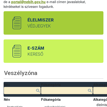
de a
portal@nebih.gov.hu
e-mail címen javaslatokat,
kérdéseket is szívesen fogadunk.
ÉLELMISZER
VÉDJEGYEK
E-SZÁM
KERESŐ
Veszélyzóna
Név
Főkategória
Alkategó
Név
Főkategória
Alkategó
élelmi