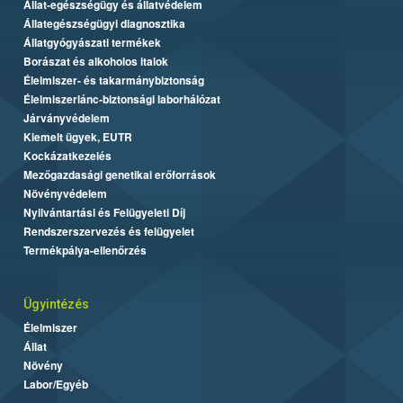
Állat-egészségügy és állatvédelem
Állategészségügyi diagnosztika
Állatgyógyászati termékek
Borászat és alkoholos italok
Élelmiszer- és takarmánybiztonság
Élelmiszerlánc-biztonsági laborhálózat
Járványvédelem
Kiemelt ügyek, EUTR
Kockázatkezelés
Mezőgazdasági genetikai erőforrások
Növényvédelem
Nyilvántartási és Felügyeleti Díj
Rendszerszervezés és felügyelet
Termékpálya-ellenőrzés
Ügyintézés
Élelmiszer
Állat
Növény
Labor/Egyéb