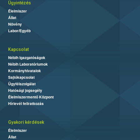
Ügyintézés
Élelmiszer
Állat
Növény
Labor/Egyéb
Kapcsolat
Nébih Igazgatóságok
Nébih Laboratóriumok
Kormányhivatalok
Sajtókapcsolat
Ügyfélszolgálat
Hatósági jogsegély
Élelmiszermentő Központ
Hírlevél feliratkozás
Gyakori kérdések
Élelmiszer
Állat