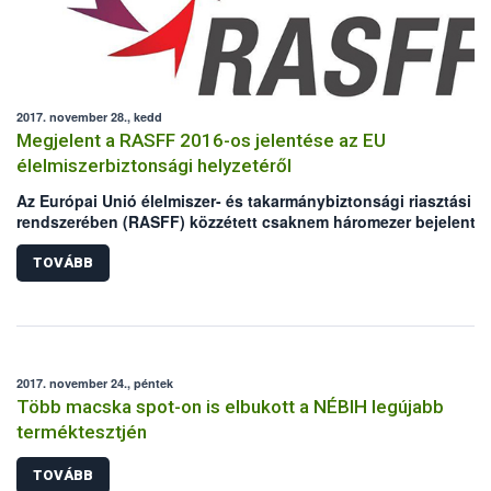
2017. november 28., kedd
Megjelent a RASFF 2016-os jelentése az EU
élelmiszerbiztonsági helyzetéről
Az Európai Unió élelmiszer- és takarmánybiztonsági riasztási
rendszerében (RASFF) közzétett csaknem háromezer bejelenté
kevesebb mint 1%-a érintett magyar előállítású terméket 2016-
– derült ki az Európai Bizottság éves összegzéséből. A 141 haz
TOVÁBB
vonatkozású ügy főként különleges táplálkozási célú
élelmiszerekre, étrend-kiegészítőkre, gabona és pékáru termék
vonatkozott.
2017. november 24., péntek
Több macska spot-on is elbukott a NÉBIH legújabb
terméktesztjén
TOVÁBB