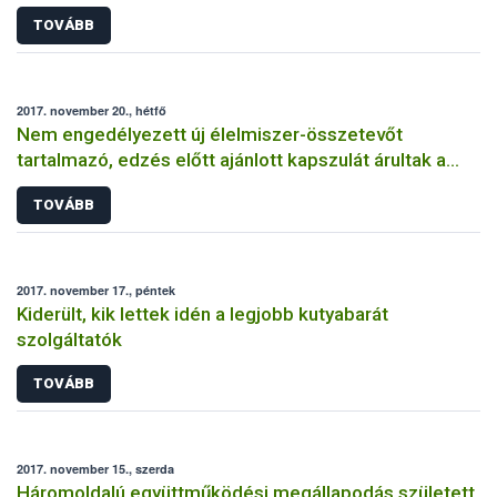
TOVÁBB
2017. november 20., hétfő
Nem engedélyezett új élelmiszer-összetevőt
tartalmazó, edzés előtt ajánlott kapszulát árultak a
magyar webáruházakban
TOVÁBB
2017. november 17., péntek
Kiderült, kik lettek idén a legjobb kutyabarát
szolgáltatók
TOVÁBB
2017. november 15., szerda
Háromoldalú együttműködési megállapodás született