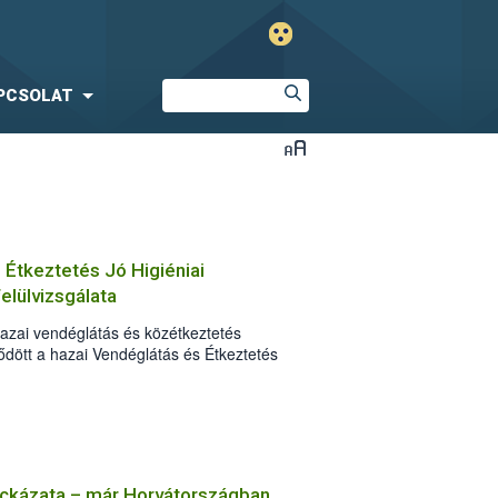
PCSOLAT
 Étkeztetés Jó Higiéniai
elülvizsgálata
azai vendéglátás és közétkeztetés
dött a hazai Vendéglátás és Étkeztetés
ualizálása. A Közétkeztetők,
vetsége (KÖZSZÖV) koordinálásával
 a jelenlegi kiadást az időközben
legmodernebb technológiákhoz,
igazítsa.
ockázata – már Horvátországban