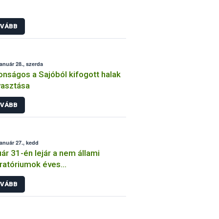
VÁBB
január 28., szerda
onságos a Sajóból kifogott halak
yasztása
VÁBB
január 27., kedd
ár 31-én lejár a nem állami
ratóriumok éves
kenységének bevallási határideje
VÁBB