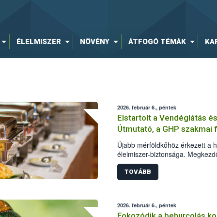
ÉLELMISZER
NÖVÉNY
ÁTFOGÓ TÉMÁK
KA
2026. február 6., péntek
Elstartolt a Vendéglátás és
Útmutató, a GHP szakmai f
Újabb mérföldkőhöz érkezett a h
élelmiszer-biztonsága. Megkezdő
Jó Higiéniai Útmutató, a GHP akt
Élelmezésvezetők Országos Szö
TOVÁBB
felálló munkacsoport célja, hogy
megváltozott jogkörnyezethez, 
változásokhoz és a gyakorlathoz 
2026. február 6., péntek
Fokozódik a behurcolás k