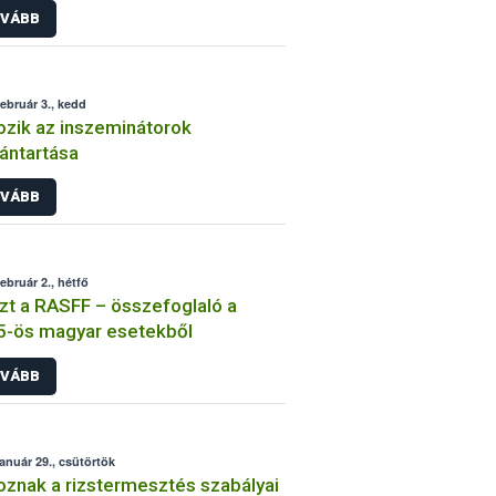
VÁBB
február 3., kedd
ozik az inszeminátorok
vántartása
VÁBB
február 2., hétfő
zt a RASFF – összefoglaló a
5-ös magyar esetekből
VÁBB
január 29., csütörtök
oznak a rizstermesztés szabályai