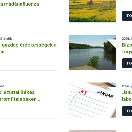
 a madárinfluenza
TO
sütörtök
2026. 
n gazdag érdekességek a
Bizt
án
fog
TO
edd
2026. 
s: ezúttal Békés
Janu
aromfitelepeken
labo
a madárinfluenza
tevé
TO