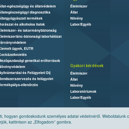
Állat-egészségügy és állatvédelem
Élelmiszer
Állategészségügyi diagnosztika
Állat
Állatgyógyászati termékek
Növény
Borászat és alkoholos italok
Labor/Egyéb
Élelmiszer- és takarmánybiztonság
Élelmiszerlánc-biztonsági laborhálózat
Járványvédelem
Kiemelt ügyek, EUTR
Kockázatkezelés
Mezőgazdasági genetikai erőforrások
Gyakori kérdések
Növényvédelem
Nyilvántartási és Felügyeleti Díj
Élelmiszer
Rendszerszervezés és felügyelet
Állat
Termékpálya-ellenőrzés
Növény
Laboratóriumok
Labor/Egyéb
, hogyan gondoskodunk személyes adatai védelméről. Weboldalunk cook
jük, kattintson az „Elfogadom” gombra.