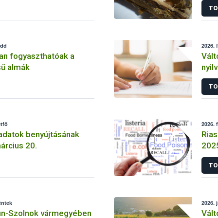
TO
edd
2026. 
an fogyaszthatóak a
Vált
sű almák
nyil
TO
étfő
2026. 
datok benyújtásának
Rias
árcius 20.
202
TO
éntek
2026. 
n-Szolnok vármegyében
Vált