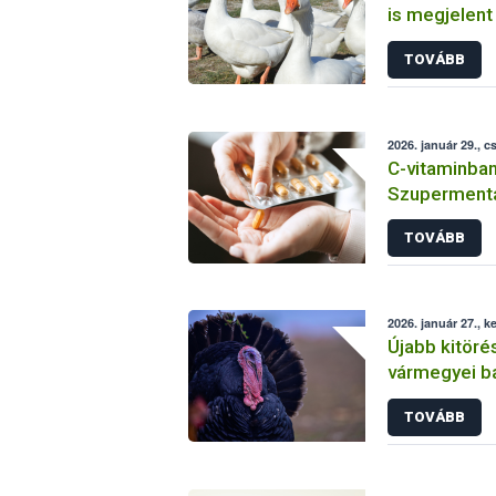
is megjelent
TOVÁBB
2026. január 29., c
C-vitaminba
Szuperment
TOVÁBB
2026. január 27., k
Újabb kitöré
vármegyei b
igazolódott 
TOVÁBB