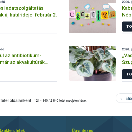
étfő
2026. 
i adatszolgáltatás
Kaba
 új határideje: február 2.
Nébi
pro
TO
edd
2026. 
ül az antibiotikum-
„Vas
 már az akvakultúrák
Szup
kötelező a jelentés
TO
← Els
tétel oldalanként
121 - 140 / 2 840 tétel megjelenítése.
Szakterületek
Ügyintézés