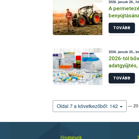
2026. január 26., h
A permetezés
benyújtásának
TOVÁBB
2026. január 20., k
2026-tól bőv
adatgyűjtés,
esetében is 
TOVÁBB
— 20 
Oldal 7 a következőből: 142
Hivatalunk