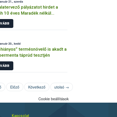
január 21., szerda
latervező pályázatot hirdet a
h 10 éves Maradék nélkül
gramja
VÁBB
január 20., kedd
hiányos” termésnövelő is akadt a
ermenta táprúd tesztjén
VÁBB
ő
Előző
Következő
utolsó →
Cookie beállítások
Kapcsolat