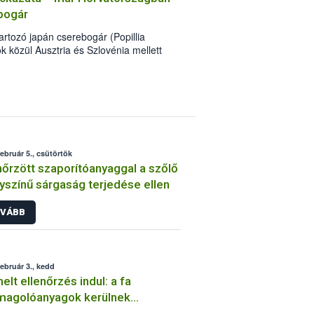
bogár
tartozó japán cserebogár (Popillia
 közül Ausztria és Szlovénia mellett
nt. Ezzel jelentősen megnövekedett a
hurcolási és a hazai növényvilágra
kockázata. A szakemberek munkája
se is elengedhetetlen. A kártevő
és terjedésének megakadályozása
eket, növényi részeket vagy talajt
ellett a japán cserebogár észlelése
február 5., csütörtök
kell az illetékes vármegyei
nőrzött szaporítóanyaggal a szőlő
eti Élelmiszerlánc-biztonsági Hivatalt
yszínű sárgaság terjedése ellen
VÁBB
február 3., kedd
elt ellenőrzés indul: a fa
magolóanyagok kerülnek
uszba