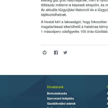
esetleg gáz grillt használjanak, mert a nyit
többszáz méterre is képesek elrepülni, és m
Az aktuális tűzgyújtási tilalomról és a tűzgy
tájékozódhatnak.
A hivatal kéri a lakosságot, hogy fokozottan 
magatartással elkerülhető a hatalmas körny
1 másodperc odafigyelés 100 órás tűzoltást,
Hivatalunk
Bemutatkozás
Szervezeti felépítés
Gazdálkodási adatok