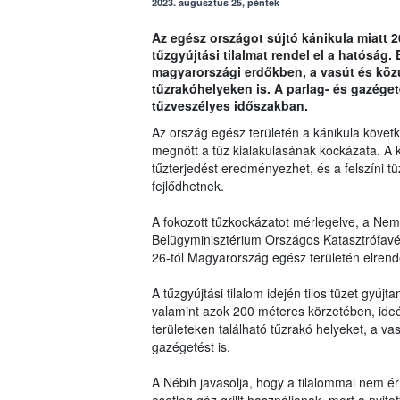
2023. augusztus 25, péntek
Az egész országot sújtó kánikula miatt 2
tűzgyújtási tilalmat rendel el a hatóság.
magyarországi erdőkben, a vasút és közút
tűzrakóhelyeken is. A parlag- és gazége
tűzveszélyes időszakban.
Az ország egész területén a kánikula követk
megnőtt a tűz kialakulásának kockázata. A k
tűzterjedést eredményezhet, és a felszíni
fejlődhetnek.
A fokozott tűzkockázatot mérlegelve, a Nemz
Belügyminisztérium Országos Katasztrófavé
26-tól Magyarország egész területén elrendeli
A tűzgyújtási tilalom idején tilos tüzet gyúj
valamint azok 200 méteres körzetében, ide
területeken található tűzrakó helyeket, a va
gazégetést is.
A Nébih javasolja, hogy a tilalommal nem éri