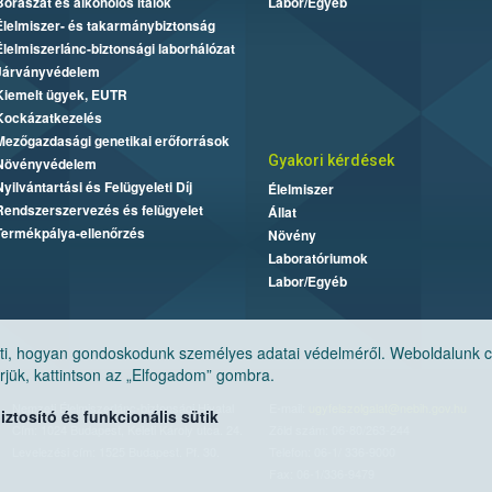
Borászat és alkoholos italok
Labor/Egyéb
Élelmiszer- és takarmánybiztonság
Élelmiszerlánc-biztonsági laborhálózat
Járványvédelem
Kiemelt ügyek, EUTR
Kockázatkezelés
Mezőgazdasági genetikai erőforrások
Gyakori kérdések
Növényvédelem
Nyilvántartási és Felügyeleti Díj
Élelmiszer
Rendszerszervezés és felügyelet
Állat
Termékpálya-ellenőrzés
Növény
Laboratóriumok
Labor/Egyéb
, hogyan gondoskodunk személyes adatai védelméről. Weboldalunk cook
jük, kattintson az „Elfogadom” gombra.
Nemzeti Élelmiszerlánc-biztonsági Hivatal
E-mail:
ugyfelszolgalat@nebih.gov.hu
tosító és funkcionális sütik
Cím: 1024 Budapest, Keleti Károly utca. 24.
Zöld szám: 06-80/263-244
Levelezési cím: 1525 Budapest. Pf. 30.
Telefon: 06-1/ 336-9000
Fax: 06-1/336-9479