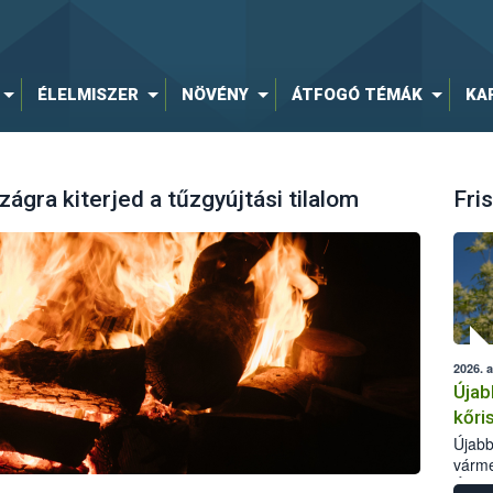
ÉLELMISZER
NÖVÉNY
ÁTFOGÓ TÉMÁK
KA
gra kiterjed a tűzgyújtási tilalom
Fris
2026. 
Újab
kőri
Újabb
várme
Élelm