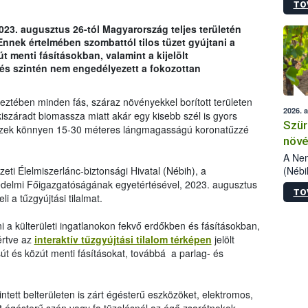
TO
kőris
jelen
023. augusztus 26-tól Magyarország teljes területén
talál
 Ennek értelmében szombattól tilos tüzet gyújtani a
azono
 menti fásításokban, valamint a kijelölt
folyta
tés szintén nem engedélyezett a fokozottan
intéz
össze
érdek
eztében minden fás, száraz növényekkel borított területen
2026. 
iszáradt biomassza miatt akár egy kisebb szél is gyors
Szür
 tüzek könnyen 15-30 méteres lángmagasságú koronatűzzé
növé
szől
A Nem
(Nébi
eti Élelmiszerlánc-biztonsági Hivatal (Nébih), a
Klart
delmi Főigazgatóságának egyetértésével, 2023. augusztus
TO
módos
 a tűzgyújtási tilalmat.
egész
felha
tani a külterületi ingatlanokon fekvő erdőkben és fásításokban,
célja
értve az
interaktív tűzgyújtási tilalom térképen
jelölt
lehet
sút és közút menti fásításokat, továbbá a parlag- és
Az Or
felha
terme
ntett belterületen is zárt égésterű eszközöket, elektromos,