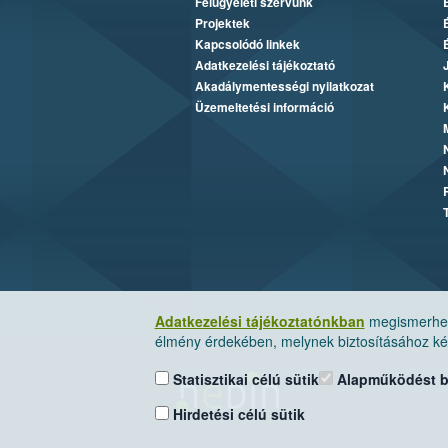
Felügyeleti szervünk
Projektek
Kapcsolódó linkek
Adatkezelési tájékoztató
Akadálymentességi nyilatkozat
Üzemeltetési információ
Adatkezelési tájékoztatónkban
megismerheti
élmény érdekében, melynek biztosításához kér
Statisztikai célú sütik
Alapműködést biz
Hirdetési célú sütik