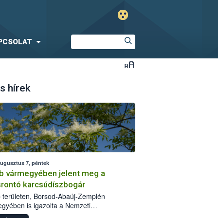
PCSOLAT
s hírek
augusztus 7, péntek
b vármegyében jelent meg a
srontó karcsúdíszbogár
 területen, Borsod-Abaúj-Zemplén
gyében is igazolta a Nemzeti
iszerlánc-biztonsági Hivatal (Nébih) a