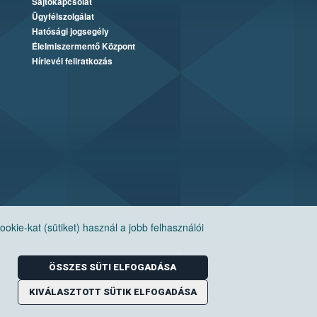
Sajtókapcsolat
Ügyfélszolgálat
Hatósági jogsegély
Élelmiszermentő Központ
Hírlevél feliratkozás
ie-kat (sütiket) használ a jobb felhasználói
ÖSSZES SÜTI ELFOGADÁSA
KIVÁLASZTOTT SÜTIK ELFOGADÁSA