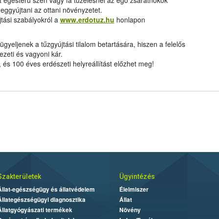
ott égésterű szén vagy fa tüzelésnél az égő zsarátnokok
eggyújtani az ottani növényzetet.
újtási szabályokról a
www.erdotuz.hu
honlapon
ügyeljenek a tűzgyújtási tilalom betartására, hiszen a felelős
ezeti és vagyoni kár.
 és 100 éves erdészeti helyreállítást előzhet meg!
Szakterületek
Ügyintézés
Állat-egészségügy és állatvédelem
Élelmiszer
Állategészségügyi diagnosztika
Állat
Állatgyógyászati termékek
Növény