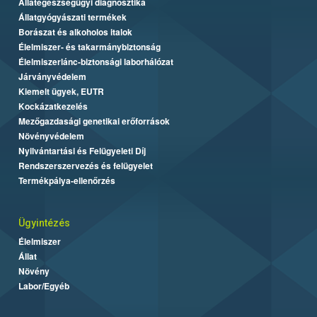
Állategészségügyi diagnosztika
Állatgyógyászati termékek
Borászat és alkoholos italok
Élelmiszer- és takarmánybiztonság
Élelmiszerlánc-biztonsági laborhálózat
Járványvédelem
Kiemelt ügyek, EUTR
Kockázatkezelés
Mezőgazdasági genetikai erőforrások
Növényvédelem
Nyilvántartási és Felügyeleti Díj
Rendszerszervezés és felügyelet
Termékpálya-ellenőrzés
Ügyintézés
Élelmiszer
Állat
Növény
Labor/Egyéb