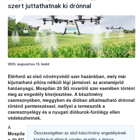
szert juttathatnak ki drónnal
2023. augusztus 15, kedd
Elérhető az első növényvédő szer hazánkban, mely már
kijuttatható pilóta nélküli légi járművel: az acetamiprid
hatóanyagú, Mospilan 20 SG rovarölő szer esetében történt
meg az engedély kiterjesztése. A készítmény
cseresznyében, meggyben és dióban alkalmazható drónnal
történő permetezéssel, mellyel a termesztők a
cseresznyelégy és a nyugati dióburok-fúrólégy ellen
védekezhetnek.
A
Összességében az első készítmény engedélyének
Mospila
kiadásával elhárult minden akadály a drónos
n 20 SG