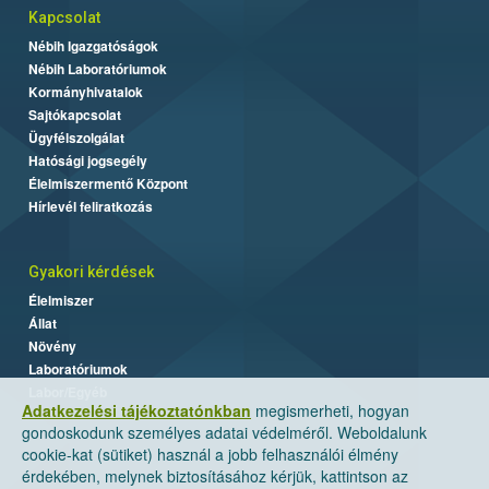
Kapcsolat
Nébih Igazgatóságok
Nébih Laboratóriumok
Kormányhivatalok
Sajtókapcsolat
Ügyfélszolgálat
Hatósági jogsegély
Élelmiszermentő Központ
Hírlevél feliratkozás
Gyakori kérdések
Élelmiszer
Állat
Növény
Laboratóriumok
Labor/Egyéb
Adatkezelési tájékoztatónkban
megismerheti, hogyan
gondoskodunk személyes adatai védelméről. Weboldalunk
cookie-kat (sütiket) használ a jobb felhasználói élmény
érdekében, melynek biztosításához kérjük, kattintson az