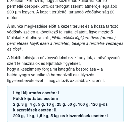
biztosítani kell azt is, hogy a kezelendő kultúrára kerülő
permetlé cseppek 50%-os térfogat szerinti átmérője legalább
200 µm legyen. A kezelt területtől tartandó védőtávolság 20
méter.
A munka megkezdése előtt a kezelt terület és a hozzá tartozó
védősáv szélén a következő felirattal ellátott, figyelmeztető
táblákat kell elhelyezni: „
Pilóta nélküli légi járműves (drónos)
permetezés folyik ezen a területen, belépni a területre veszélyes
és tilos!
”.
A Nébih felhívja a növényvédelmi szakirányítók, a növényvédő
szert felhasználók és kijuttatók figyelmét,
hogy a készítmény forgalmi kategória besorolása – a
hatóanyagra vonatkozó harmonizált osztályozás
figyelembevételével – megváltozik az alábbiak szerint:
Légi kijuttatás esetén:
I.
Földi kijuttatás esetén:
2 g, 3 g, 4 g, 5 g, 10 g, 25 g, 50 g, 100 g, 120 g-os
kiszerelések esetén:
II.
200 g, 1 kg, 1,5 kg, 5 kg-os kiszerelések esetén:
I.