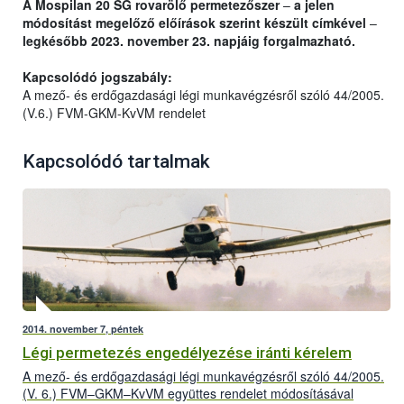
A Mospilan 20 SG rovarölő permetezőszer
–
a jelen
módosítást megelőző előírások szerint készült címkével
–
legkésőbb 2023. november 23. napjáig forgalmazható.
Kapcsolódó jogszabály:
A mező- és erdőgazdasági légi munkavégzésről szóló 44/2005.
(V.6.) FVM-GKM-KvVM rendelet
Kapcsolódó tartalmak
2014. november 7, péntek
Légi permetezés engedélyezése iránti kérelem
A mező- és erdőgazdasági légi munkavégzésről szóló 44/2005.
(V. 6.) FVM–GKM–KvVM együttes rendelet módosításával