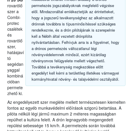
rovarölő
permetezés jogszabályoknak megfelelő végzése
szer a
elől. Mindazonáltal emlékeztetjük az érintetteket,
Combi-
hogy a jogszerű tevékenységhez az alkalmazott
protec
drónnak továbbra is típusminősítéssel szükséges
csalétek
rendelkeznie, és a drón pilótájának is szerepelnie
és
kell a Nébih által vezetett drónpilóta
rovarölő
nyilvántartásban. Felhívjuk arra is a figyelmet, hogy
szer,
a drónos permetezés változatlanul légi
hatásjaví
növényvédelemnek minősül, ezért kizárólag
tó
növényorvos felügyelete mellett végezhető.
segédan
Továbbá a tevékenység megkezdése előtt
yaggal
engedélyt kell kérni a területileg illetékes vármegyei
kombiná
kormányhivatal növény- és talajvédelmi osztályától.
cióban
permete
zhető ki.
Az engedélyezett szer megléte mellett természetesen kiemelten
fontos az egyéb munkavédelmi előírások szigorú betartása. A
pilóta nélküli légi jármű maximum 2 méteres magasságban
repülhet a kultúra felett. A drón legnagyobb megengedett
repülési sebessége 15 km/h. A permetezés során továbbá