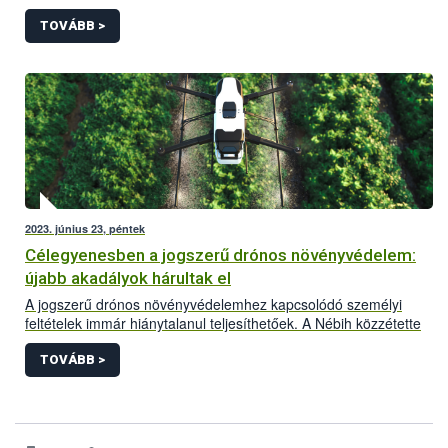
hazánkban kérelem alapján megvalósítható a légi úton történő
növényvédő szer kijuttatás, az alábbi feltételek szerint.
TOVÁBB >
2023. június 23, péntek
Célegyenesben a jogszerű drónos növényvédelem:
újabb akadályok hárultak el
A jogszerű drónos növényvédelemhez kapcsolódó személyi
feltételek immár hiánytalanul teljesíthetőek. A Nébih közzétette
honlapján a növényvédelmi drónpilóták jegyzékét. Az
alábbiakban a drónos növényvédelemmel kapcsolatos aktuális
TOVÁBB >
helyzetkép és a legfontosabb tudnivalók olvashatóak.