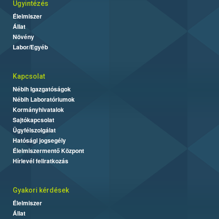
Ügyintézés
Élelmiszer
Állat
Növény
Labor/Egyéb
Kapcsolat
Nébih Igazgatóságok
Nébih Laboratóriumok
Kormányhivatalok
Sajtókapcsolat
Ügyfélszolgálat
Hatósági jogsegély
Élelmiszermentő Központ
Hírlevél feliratkozás
Gyakori kérdések
Élelmiszer
Állat