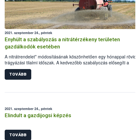
2021. szeptember 24., péntek
Enyhült a szabályozás a nitrátérzékeny területen
gazdálkodók esetében
A nitrátrendelet* módosításának köszönhetően egy hónappal rövidül
trágyázási tilalmi időszak. A kedvezőbb szabályozás elősegíti a
nitrátérzékeny területen gazdálkodók termésmennyiségének és -
minőségének javítását, ezáltal pozitívan befolyásolja a
TOVÁBB
versenyképességüket, valamint a hazai növénytermesztés
eredményességét.
2021. szeptember 24., péntek
Elindult a gazdijogsi képzés
TOVÁBB