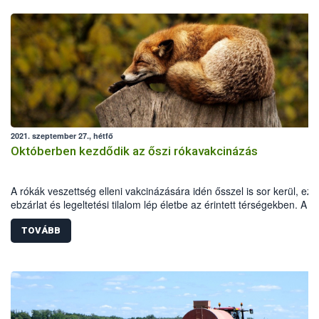
2021. szeptember 27., hétfő
Októberben kezdődik az őszi rókavakcinázás
A rókák veszettség elleni vakcinázására idén ősszel is sor kerül, ezé
ebzárlat és legeltetési tilalom lép életbe az érintett térségekben. A
repülőgépes vakcinázás 2021. október 2-16. között zajlik hazánk dél
keleti megyéiben.
TOVÁBB