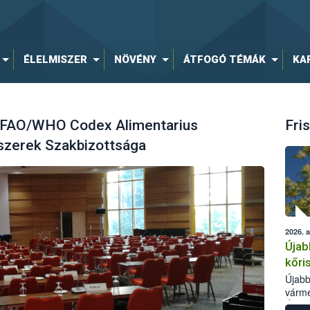
ÉLELMISZER
NÖVÉNY
ÁTFOGÓ TÉMÁK
KA
a FAO/WHO Codex Alimentarius
Fris
dszerek Szakbizottsága
2026. 
Újab
kőri
Újabb
várme
Élelm