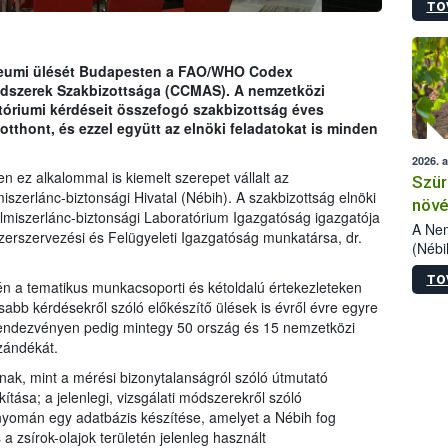
TO
kőris
jelen
talál
azono
ubileumi ülését Budapesten a FAO/WHO Codex
folyta
Módszerek Szakbizottsága (CCMAS). A nemzetközi
intéz
tóriumi kérdéseit összefogó szakbizottság éves
össze
tthont, és ezzel együtt az elnöki feladatokat is minden
érdek
2026. 
ez alkalommal is kiemelt szerepet vállalt az
Szür
iszerlánc-biztonsági Hivatal (Nébih). A szakbizottság elnöki
növé
 Élelmiszerlánc-biztonsági Laboratórium Igazgatóság igazgatója
szől
A Nem
dszerszervezési és Felügyeleti Igazgatóság munkatársa, dr.
(Nébi
Klart
TO
módos
n a tematikus munkacsoporti és kétoldalú értekezleteken
egész
abb kérdésekről szóló előkészítő ülések is évről évre egyre
felha
rendezvényen pedig mintegy 50 ország és 15 nemzetközi
célja
szándékát.
lehet
árnak, mint a mérési bizonytalanságról szóló útmutató
Az Or
kítása; a jelenlegi, vizsgálati módszerekről szóló
felha
yomán egy adatbázis készítése, amelyet a Nébih fog
terme
 a zsírok-olajok területén jelenleg használt