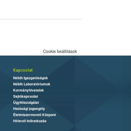
Cookie beállítások
Kapcsolat
Nébih Igazgatóságok
Nébih Laboratóriumok
Kormányhivatalok
Sajtókapcsolat
Ügyfélszolgálat
Hatósági jogsegély
Élelmiszermentő Központ
Hírlevél feliratkozás