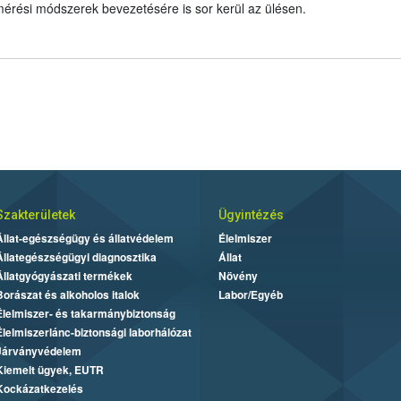
érési módszerek bevezetésére is sor kerül az ülésen.
Szakterületek
Ügyintézés
Állat-egészségügy és állatvédelem
Élelmiszer
Állategészségügyi diagnosztika
Állat
Állatgyógyászati termékek
Növény
Borászat és alkoholos italok
Labor/Egyéb
Élelmiszer- és takarmánybiztonság
Élelmiszerlánc-biztonsági laborhálózat
Járványvédelem
Kiemelt ügyek, EUTR
Kockázatkezelés