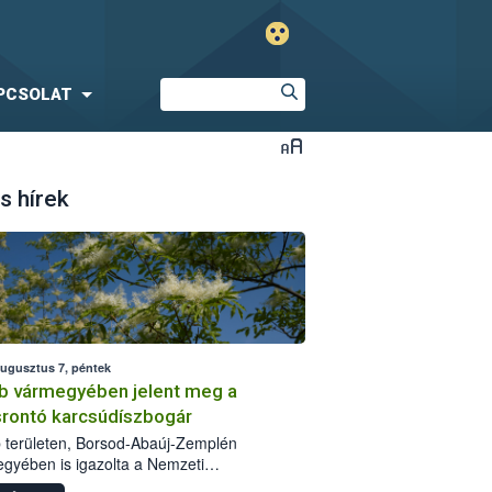
PCSOLAT
s hírek
augusztus 7, péntek
b vármegyében jelent meg a
srontó karcsúdíszbogár
 területen, Borsod-Abaúj-Zemplén
gyében is igazolta a Nemzeti
iszerlánc-biztonsági Hivatal (Nébih) a