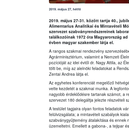
2019. május 27, hétfő
2019. május 27-31. között tartja 40., j
Alimentarius Analitikai és Mintavételi 
szervezet szabványrendszereinek labora
találkozóinak 1972 óta Magyarország ad o
évben magyar szakember látja el.
A rangos szakmai rendezvény szervezésében 
Agrárminisztérium, valamint a Nemzeti Élelm
pozícióját az idei évtől dr. Nagy Attila, az
tölti be, míg az alelnöki feladatokat a Ren
Zentai Andrea látja el.
Az egyhetes konferenciát megelőző hétvégé
vette kezdetét a szakmai munka. A legfontos
nagyobb érdeklődésre tartanak számot, a 
szervezet 180 delegáltja jelezte részvételi 
A testület tagjaira olyan fontos feladatok v
felülvizsgálata; a mintavételi szabályok kiala
szabványgyűjtemény átalakítása és ennek n
üzemeltetni. Emellett a gabona-, a tejipar és