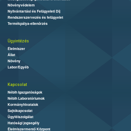
Növényvédelem
Nyilvántartási és Felügyeleti Díj
Rendszerszervezés és felügyelet
Termékpálya-ellenőrzés
Ügyintézés
Élelmiszer
Állat
Növény
Labor/Egyéb
Kapcsolat
Nébih Igazgatóságok
Nébih Laboratóriumok
Kormányhivatalok
Sajtókapcsolat
Ügyfélszolgálat
Hatósági jogsegély
Élelmiszermentő Központ