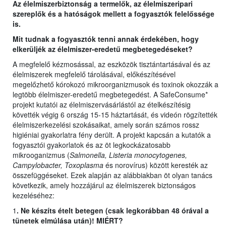
Az élelmiszerbiztonság a termelők, az élelmiszeripari
szereplők és a hatóságok mellett a fogyasztók felelőssége
is.
Mit tudnak a fogyasztók tenni annak érdekében, hogy
elkerüljék az élelmiszer-eredetű megbetegedéseket?
A megfelelő kézmosással, az eszközök tisztántartásával és az
élelmiszerek megfelelő tárolásával, előkészítésével
megelőzhető kórokozó mikroorganizmusok és toxinok okozzák a
legtöbb élelmiszer-eredetű megbetegedést. A SafeConsume*
projekt kutatói az élelmiszervásárlástól az ételkészítésig
követték végig 6 ország 15-15 háztartását, és videón rögzítették
élelmiszerkezelési szokásaikat, amely során számos rossz
higiéniai gyakorlatra fény derült. A projekt kapcsán a kutatók a
fogyasztói gyakorlatok és az öt legkockázatosabb
mikrooganizmus (
Salmonella, Listeria monocytogenes,
Campylobacter, Toxoplasma
és norovírus) között keresték az
összefüggéseket. Ezek alapján az alábbiakban öt olyan tanács
következik, amely hozzájárul az élelmiszerek biztonságos
kezeléséhez:
1
. Ne készíts ételt betegen (csak legkorábban 48 órával a
tünetek elmúlása után)! MIÉRT?