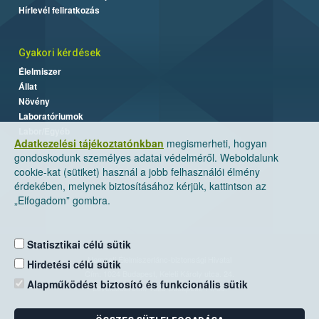
Hírlevél feliratkozás
Gyakori kérdések
Élelmiszer
Állat
Növény
Laboratóriumok
Labor/Egyéb
Adatkezelési tájékoztatónkban
megismerheti, hogyan
gondoskodunk személyes adatai védelméről. Weboldalunk
cookie-kat (sütiket) használ a jobb felhasználói élmény
érdekében, melynek biztosításához kérjük, kattintson az
„Elfogadom” gombra.
Statisztikai célú sütik
Nemzeti Élelmiszerlánc-biztonsági Hivatal
Hirdetési célú sütik
Cím: 1024 Budapest, Keleti Károly utca. 24.
Alapműködést biztosító és funkcionális sütik
Levelezési cím: 1525 Budapest. Pf. 30.