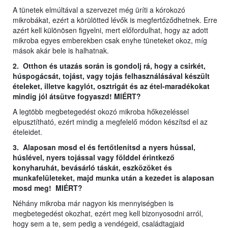
A tünetek elmúltával a szervezet még üríti a kórokozó
mikrobákat, ezért a körülötted lévők is megfertőződhetnek. Erre
azért kell különösen figyelni, mert előfordulhat, hogy az adott
mikroba egyes emberekben csak enyhe tüneteket okoz, míg
mások akár bele is halhatnak.
2. Otthon és utazás során is gondolj rá, hogy a csirkét,
húspogácsát, tojást, vagy tojás felhasználásával készült
ételeket, illetve kagylót, osztrigát és az étel-maradékokat
mindig jól átsütve fogyaszd! MIÉRT?
A legtöbb megbetegedést okozó mikroba hőkezeléssel
elpusztítható, ezért mindig a megfelelő módon készítsd el az
ételeidet.
3. Alaposan mosd el és fertőtlenítsd a nyers hússal,
húslével, nyers tojással vagy földdel érintkező
konyharuhát, bevásárló táskát, eszközöket és
munkafelületeket, majd munka után a kezedet is alaposan
mosd meg! MIÉRT?
Néhány mikroba már nagyon kis mennyiségben is
megbetegedést okozhat, ezért meg kell bizonyosodni arról,
hogy sem a te, sem pedig a vendégeid, családtagjaid