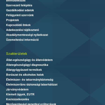
Bemutatkozás
Szervezeti felépítés
Gazdálkodási adatok
Felügyeleti szervünk
Projektek
Kapcsolódó linkek
Adatkezelési tájékoztató
Akadálymentességi nyilatkozat
Üzemeltetési információ
Szakterületek
Állat-egészségügy és állatvédelem
Állategészségügyi diagnosztika
Állatgyógyászati termékek
Borászat és alkoholos italok
Élelmiszer- és takarmánybiztonság
Élelmiszerlánc-biztonsági laborhálózat
Járványvédelem
Kiemelt ügyek, EUTR
Kockázatkezelés
Mezőgazdasági genetikai erőforrások