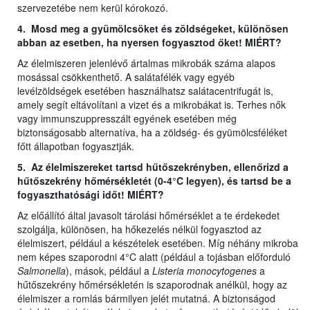
szervezetébe nem kerül kórokozó.
4. Mosd meg a gyümölcsöket és zöldségeket, különösen
abban az esetben, ha nyersen fogyasztod őket! MIÉRT?
Az élelmiszeren jelenlévő ártalmas mikrobák száma alapos
mosással csökkenthető. A salátafélék vagy egyéb
levélzöldségek esetében használhatsz salátacentrifugát is,
amely segít eltávolítani a vizet és a mikrobákat is. Terhes nők
vagy immunszuppresszált egyének esetében még
biztonságosabb alternatíva, ha a zöldség- és gyümölcsféléket
főtt állapotban fogyasztják.
5. Az élelmiszereket tartsd hűtőszekrényben, ellenőrizd a
hűtőszekrény hőmérsékletét (0-4°C legyen), és tartsd be a
fogyaszthatósági időt! MIÉRT?
Az előállító által javasolt tárolási hőmérséklet a te érdekedet
szolgálja, különösen, ha hőkezelés nélkül fogyasztod az
élelmiszert, például a készételek esetében. Míg néhány mikroba
nem képes szaporodni 4°C alatt (például a tojásban előforduló
Salmonella
), mások, például a
Listeria monocytogenes
a
hűtőszekrény hőmérsékletén is szaporodnak anélkül, hogy az
élelmiszer a romlás bármilyen jelét mutatná. A biztonságod