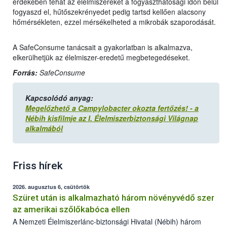
érdekében tehát az élelmiszereket a fogyaszthatósági időn belül
fogyaszd el, hűtőszekrényedet pedig tartsd kellően alacsony
hőmérsékleten, ezzel mérsékelheted a mikrobák szaporodását.
A SafeConsume tanácsait a gyakorlatban is alkalmazva,
elkerülhetjük az élelmiszer-eredetű megbetegedéseket.
Forrás:
SafeConsume
Kapcsolódó anyag:
Megelőzhető a Campylobacter okozta fertőzés! - a
Nébih kisfilmje az I. Élelmiszerbiztonsági Világnap
alkalmából
Friss hírek
2026. augusztus 6, csütörtök
Szüret után is alkalmazható három növényvédő szer
az amerikai szőlőkabóca ellen
A Nemzeti Élelmiszerlánc-biztonsági Hivatal (Nébih) három