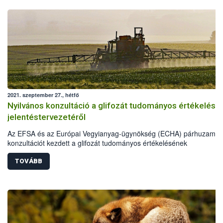
2021. szeptember 27., hétfő
Nyilvános konzultáció a glifozát tudományos értékelésé
jelentéstervezetéről
Az EFSA és az Európai Vegyianyag-ügynökség (ECHA) párhuzamos
konzultációt kezdett a glifozát tudományos értékelésének
jelentéstervezetéről. A konzultációk 60 napig tartanak.
TOVÁBB