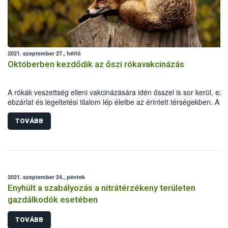
2021. szeptember 27., hétfő
Októberben kezdődik az őszi rókavakcinázás
A rókák veszettség elleni vakcinázására idén ősszel is sor kerül, ezé
ebzárlat és legeltetési tilalom lép életbe az érintett térségekben. A
repülőgépes vakcinázás 2021. október 2-16. között zajlik hazánk dél
keleti megyéiben.
TOVÁBB
2021. szeptember 24., péntek
Enyhült a szabályozás a nitrátérzékeny területen
gazdálkodók esetében
TOVÁBB