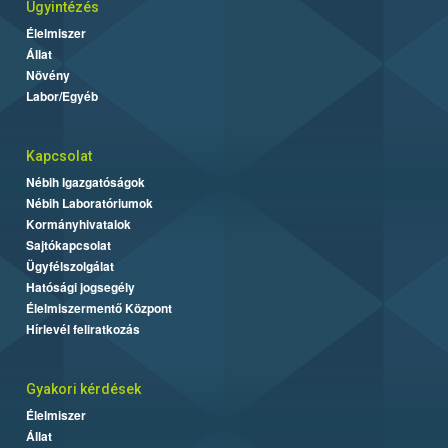
Ügyintézés
Élelmiszer
Állat
Növény
Labor/Egyéb
Kapcsolat
Nébih Igazgatóságok
Nébih Laboratóriumok
Kormányhivatalok
Sajtókapcsolat
Ügyfélszolgálat
Hatósági jogsegély
Élelmiszermentő Központ
Hírlevél feliratkozás
Gyakori kérdések
Élelmiszer
Állat