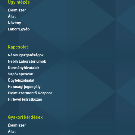
Ügyintézés
Élelmiszer
Állat
Növény
Labor/Egyéb
Kapcsolat
Nébih Igazgatóságok
Nébih Laboratóriumok
Kormányhivatalok
Sajtókapcsolat
Ügyfélszolgálat
Hatósági jogsegély
Élelmiszermentő Központ
Hírlevél feliratkozás
Gyakori kérdések
Élelmiszer
Állat