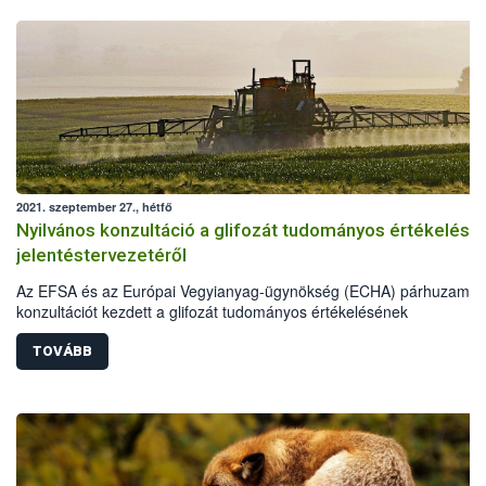
2021. szeptember 27., hétfő
Nyilvános konzultáció a glifozát tudományos értékelésé
jelentéstervezetéről
Az EFSA és az Európai Vegyianyag-ügynökség (ECHA) párhuzamos
konzultációt kezdett a glifozát tudományos értékelésének
jelentéstervezetéről. A konzultációk 60 napig tartanak.
TOVÁBB