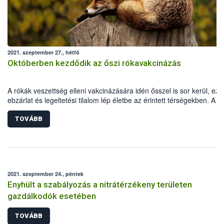
2021. szeptember 27., hétfő
Októberben kezdődik az őszi rókavakcinázás
A rókák veszettség elleni vakcinázására idén ősszel is sor kerül, ezé
ebzárlat és legeltetési tilalom lép életbe az érintett térségekben. A
repülőgépes vakcinázás 2021. október 2-16. között zajlik hazánk dél
keleti megyéiben.
TOVÁBB
2021. szeptember 24., péntek
Enyhült a szabályozás a nitrátérzékeny területen
gazdálkodók esetében
TOVÁBB