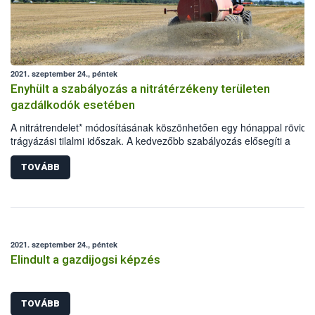
2021. szeptember 24., péntek
Enyhült a szabályozás a nitrátérzékeny területen
gazdálkodók esetében
A nitrátrendelet* módosításának köszönhetően egy hónappal rövidül
trágyázási tilalmi időszak. A kedvezőbb szabályozás elősegíti a
nitrátérzékeny területen gazdálkodók termésmennyiségének és -
minőségének javítását, ezáltal pozitívan befolyásolja a
TOVÁBB
versenyképességüket, valamint a hazai növénytermesztés
eredményességét.
2021. szeptember 24., péntek
Elindult a gazdijogsi képzés
TOVÁBB