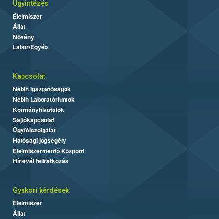
Ügyintézés
Élelmiszer
Állat
Növény
Labor/Egyéb
Kapcsolat
Nébih Igazgatóságok
Nébih Laboratóriumok
Kormányhivatalok
Sajtókapcsolat
Ügyfélszolgálat
Hatósági jogsegély
Élelmiszermentő Központ
Hírlevél feliratkozás
Gyakori kérdések
Élelmiszer
Állat