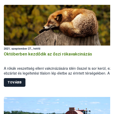
2021. szeptember 27., hétfő
Októberben kezdődik az őszi rókavakcinázás
A rókák veszettség elleni vakcinázására idén ősszel is sor kerül, ezé
ebzárlat és legeltetési tilalom lép életbe az érintett térségekben. A
repülőgépes vakcinázás 2021. október 2-16. között zajlik hazánk dél
keleti megyéiben.
TOVÁBB