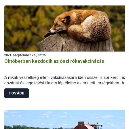
2021. szeptember 27., hétfő
Októberben kezdődik az őszi rókavakcinázás
A rókák veszettség elleni vakcinázására idén ősszel is sor kerül, ezé
ebzárlat és legeltetési tilalom lép életbe az érintett térségekben. A
repülőgépes vakcinázás 2021. október 2-16. között zajlik hazánk dél
keleti megyéiben.
TOVÁBB