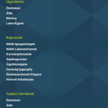
Ügyintézés
Élelmiszer
Állat
Növény
Labor/Egyéb
Kapcsolat
Nébih Igazgatóságok
Nébih Laboratóriumok
Kormányhivatalok
Sajtókapcsolat
Ügyfélszolgálat
Hatósági jogsegély
Élelmiszermentő Központ
Hírlevél feliratkozás
Gyakori kérdések
Élelmiszer
Állat