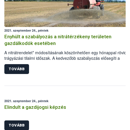
2021. szeptember 24., péntek
Enyhült a szabályozás a nitrátérzékeny területen
gazdálkodók esetében
A nitrátrendelet* módosításának köszönhetően egy hónappal rövidül
trágyázási tilalmi időszak. A kedvezőbb szabályozás elősegíti a
nitrátérzékeny területen gazdálkodók termésmennyiségének és -
minőségének javítását, ezáltal pozitívan befolyásolja a
TOVÁBB
versenyképességüket, valamint a hazai növénytermesztés
eredményességét.
2021. szeptember 24., péntek
Elindult a gazdijogsi képzés
TOVÁBB