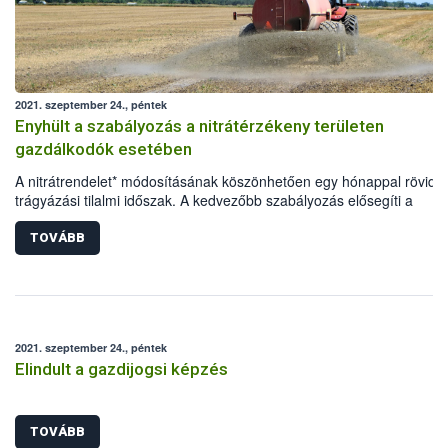
2021. szeptember 24., péntek
Enyhült a szabályozás a nitrátérzékeny területen
gazdálkodók esetében
A nitrátrendelet* módosításának köszönhetően egy hónappal rövidül
trágyázási tilalmi időszak. A kedvezőbb szabályozás elősegíti a
nitrátérzékeny területen gazdálkodók termésmennyiségének és -
minőségének javítását, ezáltal pozitívan befolyásolja a
TOVÁBB
versenyképességüket, valamint a hazai növénytermesztés
eredményességét.
2021. szeptember 24., péntek
Elindult a gazdijogsi képzés
TOVÁBB