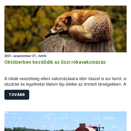
2021. szeptember 27., hétfő
Októberben kezdődik az őszi rókavakcinázás
A rókák veszettség elleni vakcinázására idén ősszel is sor kerül, ezé
ebzárlat és legeltetési tilalom lép életbe az érintett térségekben. A
repülőgépes vakcinázás 2021. október 2-16. között zajlik hazánk dél
keleti megyéiben.
TOVÁBB