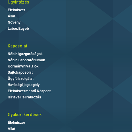
Ügyintézés
Élelmiszer
Állat
Növény
Labor/Egyéb
Kapcsolat
Nébih Igazgatóságok
Nébih Laboratóriumok
Kormányhivatalok
Sajtókapcsolat
Ügyfélszolgálat
Hatósági jogsegély
Élelmiszermentő Központ
Hírlevél feliratkozás
Gyakori kérdések
Élelmiszer
Állat