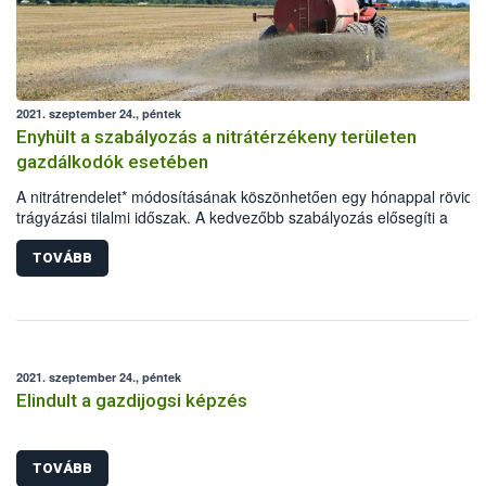
2021. szeptember 24., péntek
Enyhült a szabályozás a nitrátérzékeny területen
gazdálkodók esetében
A nitrátrendelet* módosításának köszönhetően egy hónappal rövidül
trágyázási tilalmi időszak. A kedvezőbb szabályozás elősegíti a
nitrátérzékeny területen gazdálkodók termésmennyiségének és -
minőségének javítását, ezáltal pozitívan befolyásolja a
TOVÁBB
versenyképességüket, valamint a hazai növénytermesztés
eredményességét.
2021. szeptember 24., péntek
Elindult a gazdijogsi képzés
TOVÁBB