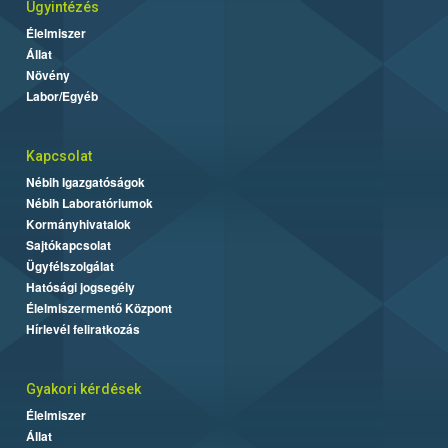
Ügyintézés
Élelmiszer
Állat
Növény
Labor/Egyéb
Kapcsolat
Nébih Igazgatóságok
Nébih Laboratóriumok
Kormányhivatalok
Sajtókapcsolat
Ügyfélszolgálat
Hatósági jogsegély
Élelmiszermentő Központ
Hírlevél feliratkozás
Gyakori kérdések
Élelmiszer
Állat