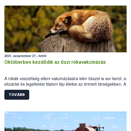
2021. szeptember 27., hétfő
Októberben kezdődik az őszi rókavakcinázás
A rókák veszettség elleni vakcinázására idén ősszel is sor kerül, ezé
ebzárlat és legeltetési tilalom lép életbe az érintett térségekben. A
repülőgépes vakcinázás 2021. október 2-16. között zajlik hazánk dél
keleti megyéiben.
TOVÁBB