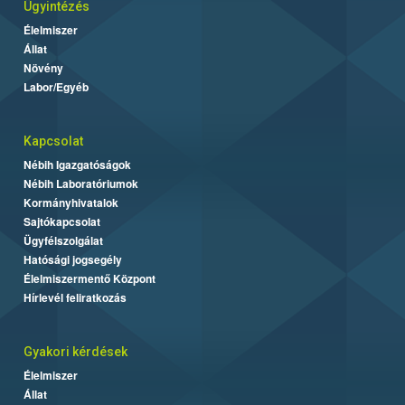
Ügyintézés
Élelmiszer
Állat
Növény
Labor/Egyéb
Kapcsolat
Nébih Igazgatóságok
Nébih Laboratóriumok
Kormányhivatalok
Sajtókapcsolat
Ügyfélszolgálat
Hatósági jogsegély
Élelmiszermentő Központ
Hírlevél feliratkozás
Gyakori kérdések
Élelmiszer
Állat