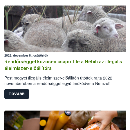
2022. december 8., csütörtök
Rendőrséggel közösen csapott le a Nébih az illegális
élelmiszer-előállítóra
Pest megyei illegális élelmiszer-előállítón ütöttek rajta 2022
novemberében a rendőrséggel együttműködve a Nemzeti
Élelmiszerlánc-biztonsági Hivatal (Nébih) ellenőrei. A helyszínen
bejelentés nélkül, jogsértően számos állatfajt tartottak, az
TOVÁBB
állategészségügyi és járványvédelmi követelményeket sem teljesítve
ingatlanon, szintén szabálytalanul kialakított körülmények között, tö
között illegális vágást, feldolgozást és füstölést végeztek megdöbbe
higiéniai körülmények között.