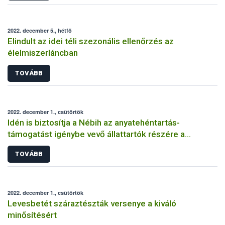
2022. december 5., hétfő
Elindult az idei téli szezonális ellenőrzés az
élelmiszerláncban
TOVÁBB
2022. december 1., csütörtök
Idén is biztosítja a Nébih az anyatehéntartás-
támogatást igénybe vevő állattartók részére a
szaporítási események előremenő bejelentését
TOVÁBB
2022. december 1., csütörtök
Levesbetét száraztészták versenye a kiváló
minősítésért