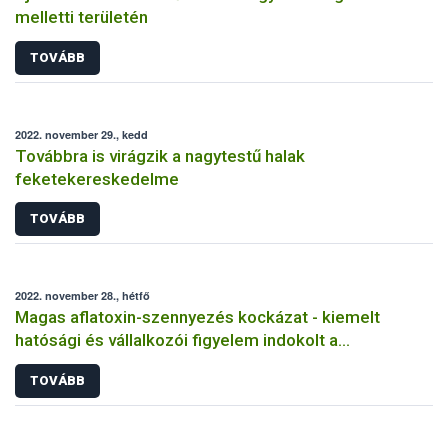
melletti területén
TOVÁBB
2022. november 29., kedd
Továbbra is virágzik a nagytestű halak
feketekereskedelme
TOVÁBB
2022. november 28., hétfő
Magas aflatoxin-szennyezés kockázat - kiemelt
hatósági és vállalkozói figyelem indokolt a
takarmányoknál, tej és tejtermékeknél
TOVÁBB