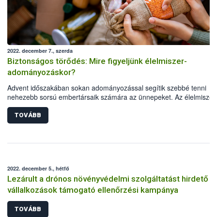
2022. december 7., szerda
Biztonságos törődés: Mire figyeljünk élelmiszer-
adományozáskor?
Advent időszakában sokan adományozással segítik szebbé tenni
nehezebb sorsú embertársaik számára az ünnepeket. Az élelmiszer
adományozás az egyik legkézenfekvőbb és legjobb megoldás, azo
ennek is megvannak a szabályai. A Nemzeti Élelmiszerlánc-biztonsá
TOVÁBB
Hivatal Maradék nélkül programja összegyűjtötte a legfontosabb
tudnivalókat annak érdekében, hogy az adományozott élelmiszer iga
segítség és öröm legyen, ne pedig kockázati forrás.
2022. december 5., hétfő
Lezárult a drónos növényvédelmi szolgáltatást hirdető
vállalkozások támogató ellenőrzési kampánya
TOVÁBB