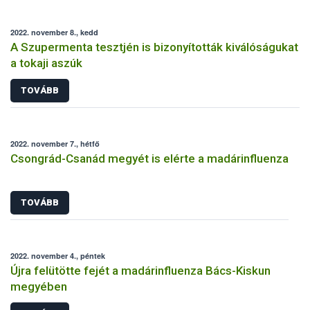
2022. november 8., kedd
A Szupermenta tesztjén is bizonyították kiválóságukat
a tokaji aszúk
TOVÁBB
2022. november 7., hétfő
Csongrád-Csanád megyét is elérte a madárinfluenza
TOVÁBB
2022. november 4., péntek
Újra felütötte fejét a madárinfluenza Bács-Kiskun
megyében