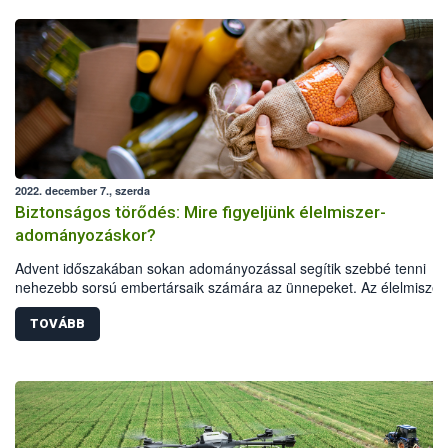
2022. december 7., szerda
Biztonságos törődés: Mire figyeljünk élelmiszer-
adományozáskor?
Advent időszakában sokan adományozással segítik szebbé tenni
nehezebb sorsú embertársaik számára az ünnepeket. Az élelmiszer
adományozás az egyik legkézenfekvőbb és legjobb megoldás, azo
ennek is megvannak a szabályai. A Nemzeti Élelmiszerlánc-biztonsá
TOVÁBB
Hivatal Maradék nélkül programja összegyűjtötte a legfontosabb
tudnivalókat annak érdekében, hogy az adományozott élelmiszer iga
segítség és öröm legyen, ne pedig kockázati forrás.