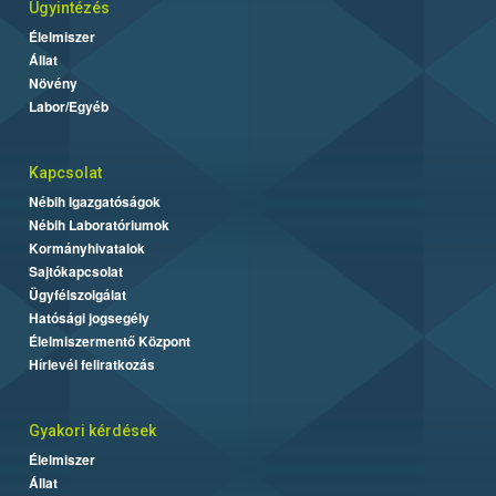
Ügyintézés
Élelmiszer
Állat
Növény
Labor/Egyéb
Kapcsolat
Nébih Igazgatóságok
Nébih Laboratóriumok
Kormányhivatalok
Sajtókapcsolat
Ügyfélszolgálat
Hatósági jogsegély
Élelmiszermentő Központ
Hírlevél feliratkozás
Gyakori kérdések
Élelmiszer
Állat