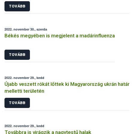
feltételrendszer és eljárásrend
TOVÁBB
2022. november 30., szerda
Békés megyében is megjelent a madárinfluenza
TOVÁBB
2022. november 29., kedd
Újabb veszett rókát lőttek ki Magyarország ukrán határ
melletti területén
TOVÁBB
2022. november 29., kedd
Továbbra is virágzik a nagytestű halak