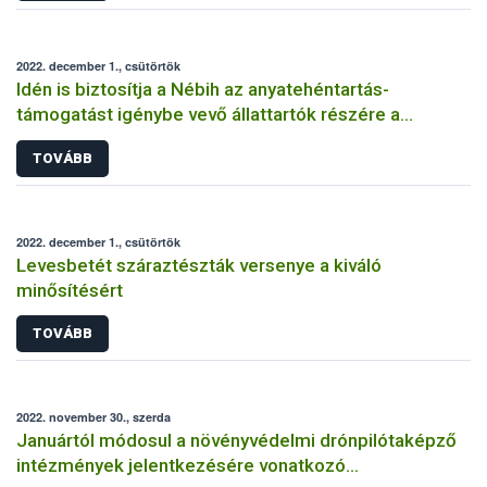
2022. december 1., csütörtök
Idén is biztosítja a Nébih az anyatehéntartás-
támogatást igénybe vevő állattartók részére a
szaporítási események előremenő bejelentését
TOVÁBB
2022. december 1., csütörtök
Levesbetét száraztészták versenye a kiváló
minősítésért
TOVÁBB
2022. november 30., szerda
Januártól módosul a növényvédelmi drónpilótaképző
intézmények jelentkezésére vonatkozó