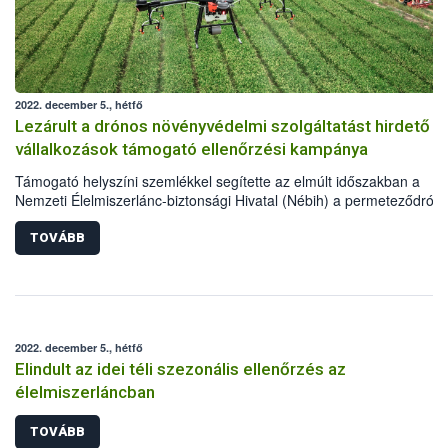
2022. december 5., hétfő
Lezárult a drónos növényvédelmi szolgáltatást hirdető
vállalkozások támogató ellenőrzési kampánya
Támogató helyszíni szemlékkel segítette az elmúlt időszakban a
Nemzeti Élelmiszerlánc-biztonsági Hivatal (Nébih) a permeteződrón
növényvédelmi szolgáltató vállalkozásokat annak érdekében, hogy a
jövőben a rájuk vonatkozó jogszabályi előírásoknak megfelelően
TOVÁBB
nyújthassanak szolgáltatásokat a hazai gazdáknak. A szemlék hasz
gyakorlatias tapasztalatokkal zárultak, így várhatóan jövő tavasszal i
folytatódnak.
2022. december 5., hétfő
Elindult az idei téli szezonális ellenőrzés az
élelmiszerláncban
TOVÁBB