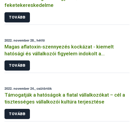
feketekereskedelme
TOVÁBB
2022. november 28., hétfő
Magas aflatoxin-szennyezés kockázat - kiemelt
hatósági és vállalkozói figyelem indokolt a
takarmányoknál, tej és tejtermékeknél
TOVÁBB
2022. november 24., csütörtök
Támogatják a hatóságok a fiatal vállalkozókat – cél a
tisztességes vállalkozói kultúra terjesztése
TOVÁBB