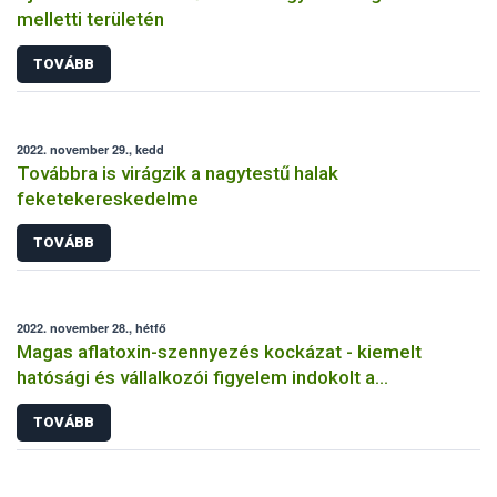
melletti területén
TOVÁBB
2022. november 29., kedd
Továbbra is virágzik a nagytestű halak
feketekereskedelme
TOVÁBB
2022. november 28., hétfő
Magas aflatoxin-szennyezés kockázat - kiemelt
hatósági és vállalkozói figyelem indokolt a
takarmányoknál, tej és tejtermékeknél
TOVÁBB