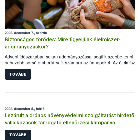
2022. december 7., szerda
Biztonságos törődés: Mire figyeljünk élelmiszer-
adományozáskor?
Advent időszakában sokan adományozással segítik szebbé tenni
nehezebb sorsú embertársaik számára az ünnepeket. Az élelmiszer
adományozás az egyik legkézenfekvőbb és legjobb megoldás, azo
ennek is megvannak a szabályai. A Nemzeti Élelmiszerlánc-biztonsá
TOVÁBB
Hivatal Maradék nélkül programja összegyűjtötte a legfontosabb
tudnivalókat annak érdekében, hogy az adományozott élelmiszer iga
segítség és öröm legyen, ne pedig kockázati forrás.
2022. december 5., hétfő
Lezárult a drónos növényvédelmi szolgáltatást hirdető
vállalkozások támogató ellenőrzési kampánya
TOVÁBB