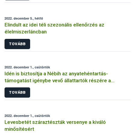
2022. december 5., hétfő
Elindult az idei téli szezonális ellenőrzés az
élelmiszerláncban
TOVÁBB
2022. december 1., csütörtök
Idén is biztosítja a Nébih az anyatehéntartás-
támogatást igénybe vevő állattartók részére a
szaporítási események előremenő bejelentését
TOVÁBB
2022. december 1., csütörtök
Levesbetét száraztészták versenye a kiváló
minősítésért