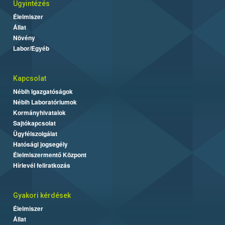
Ügyintézés
Élelmiszer
Állat
Növény
Labor/Egyéb
Kapcsolat
Nébih Igazgatóságok
Nébih Laboratóriumok
Kormányhivatalok
Sajtókapcsolat
Ügyfélszolgálat
Hatósági jogsegély
Élelmiszermentő Központ
Hírlevél feliratkozás
Gyakori kérdések
Élelmiszer
Állat