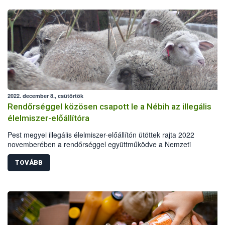
2022. december 8., csütörtök
Rendőrséggel közösen csapott le a Nébih az illegális
élelmiszer-előállítóra
Pest megyei illegális élelmiszer-előállítón ütöttek rajta 2022
novemberében a rendőrséggel együttműködve a Nemzeti
Élelmiszerlánc-biztonsági Hivatal (Nébih) ellenőrei. A helyszínen
bejelentés nélkül, jogsértően számos állatfajt tartottak, az
TOVÁBB
állategészségügyi és járványvédelmi követelményeket sem teljesítve
ingatlanon, szintén szabálytalanul kialakított körülmények között, tö
között illegális vágást, feldolgozást és füstölést végeztek megdöbbe
higiéniai körülmények között.