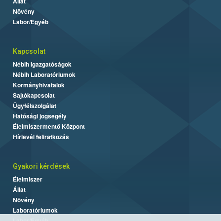
Állat
Növény
Labor/Egyéb
Kapcsolat
Nébih Igazgatóságok
Nébih Laboratóriumok
Kormányhivatalok
Sajtókapcsolat
Ügyfélszolgálat
Hatósági jogsegély
Élelmiszermentő Központ
Hírlevél feliratkozás
Gyakori kérdések
Élelmiszer
Állat
Növény
Laboratóriumok
Labor/Egyéb