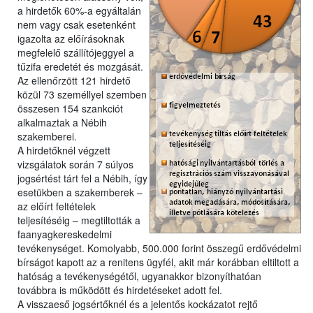
a hirdetők 60%-a egyáltalán
nem vagy csak esetenként
igazolta az előírásoknak
megfelelő szállítójeggyel a
tűzifa eredetét és mozgását.
Az ellenőrzött 121 hirdető
közül 73 személlyel szemben
összesen 154 szankciót
alkalmaztak a Nébih
szakemberei.
A hirdetőknél végzett
vizsgálatok során 7 súlyos
jogsértést tárt fel a Nébih, így
esetükben a szakemberek –
az előírt feltételek
teljesítéséig – megtiltották a
faanyagkereskedelmi
tevékenységet. Komolyabb, 500.000 forint összegű erdővédelmi
bírságot kapott az a renitens ügyfél, akit már korábban eltiltott a
hatóság a tevékenységétől, ugyanakkor bizonyíthatóan
továbbra is működött és hirdetéseket adott fel.
A visszaeső jogsértőknél és a jelentős kockázatot rejtő