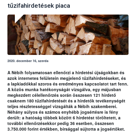
tűzifahirdetések piaca
2020. december 16, szerda
A Nébih folyamatosan ellenőrzi a hirdetési újságokban és
azok internetes felületein megjelenő tűzifahirdetéseket, és
a lapkiadókkal szoros és eredményes kapcsolatot tart fenn.
A közös munka hatékonyságát vizsgálva, egy májusban
megkezdett célellenőrzés során összesen 121 hirdető
csaknem 180 tűzifahirdetését és a hirdetők tevékenységét
teljes részletességgel vizsgálták a Nébih szakemberei.
Néhány súlyos és számos enyhébb jogsértésre is fény
derült: a hatóság többek között 6 hirdetést töröltetett, a
további ellenőrzésekkor pedig 36 esetben, összesen
3.750.000 forint értékben, bírsággal sújtotta a jogsértőket.