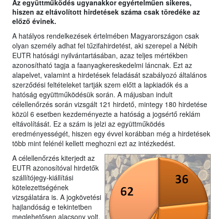
Az együttműködés ugyanakkor egyértelműen sikeres,
hiszen az eltávolított hirdetések száma csak töredéke az
előző évinek.
A hatályos rendelkezések értelmében Magyarországon csak
olyan személy adhat fel tűzifahirdetést, aki szerepel a Nébih
EUTR hatósági nyilvántartásában, azaz teljes mértékben
azonosítható tagja a faanyagkereskedelmi láncnak. Ezt az
alapelvet, valamint a hirdetések feladását szabályozó általános
szerződési feltételeket tartják szem előtt a lapkiadók és a
hatóság együttműködésük során. A májusban indult
célellenőrzés során vizsgált 121 hirdető, mintegy 180 hirdetése
közül 6 esetben kezdeményezte a hatóság a jogsértő reklám
eltávolítását. Ez a szám is jelzi az együttműködés
eredményességét, hiszen egy évvel korábban még a hirdetések
több mint felénél kellett meghozni ezt az intézkedést.
A célellenőrzés kiterjedt az
EUTR azonosítóval hirdetők
szállítójegy-kiállítási
kötelezettségének
vizsgálatára is. A jogkövetési
hajlandóság e tekintetben
meglehetősen alacsony volt,