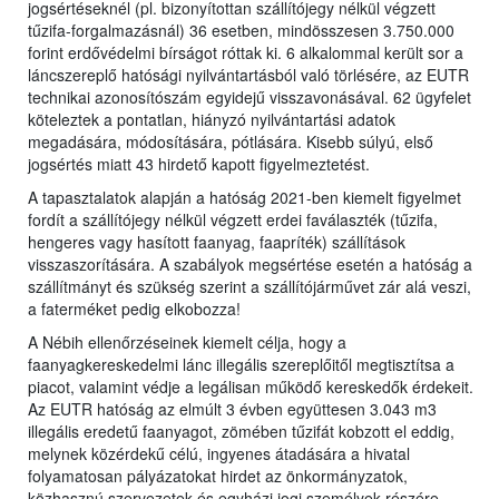
jogsértéseknél (pl. bizonyítottan szállítójegy nélkül végzett
tűzifa-forgalmazásnál) 36 esetben, mindösszesen 3.750.000
forint erdővédelmi bírságot róttak ki. 6 alkalommal került sor a
láncszereplő hatósági nyilvántartásból való törlésére, az EUTR
technikai azonosítószám egyidejű visszavonásával. 62 ügyfelet
köteleztek a pontatlan, hiányzó nyilvántartási adatok
megadására, módosítására, pótlására. Kisebb súlyú, első
jogsértés miatt 43 hirdető kapott figyelmeztetést.
A tapasztalatok alapján a hatóság 2021-ben kiemelt figyelmet
fordít a szállítójegy nélkül végzett erdei faválaszték (tűzifa,
hengeres vagy hasított faanyag, faapríték) szállítások
visszaszorítására. A szabályok megsértése esetén a hatóság a
szállítmányt és szükség szerint a szállítójárművet zár alá veszi,
a faterméket pedig elkobozza!
A Nébih ellenőrzéseinek kiemelt célja, hogy a
faanyagkereskedelmi lánc illegális szereplőitől megtisztítsa a
piacot, valamint védje a legálisan működő kereskedők érdekeit.
Az EUTR hatóság az elmúlt 3 évben együttesen 3.043 m3
illegális eredetű faanyagot, zömében tűzifát kobzott el eddig,
melynek közérdekű célú, ingyenes átadására a hivatal
folyamatosan pályázatokat hirdet az önkormányzatok,
közhasznú szervezetek és egyházi jogi személyek részére.