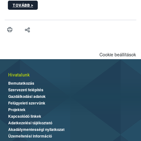
2027-től új irányértékek alkalmazását írja elő, és a jelenleg
TOVÁBB >
hatályos uniós ajánlások helyébe lép.
Cookie beállítások
Hivatalunk
Bemutatkozás
Szervezeti felépítés
Gazdálkodási adatok
Felügyeleti szervünk
Projektek
Kapcsolódó linkek
Adatkezelési tájékoztató
Akadálymentességi nyilatkozat
Üzemeltetési információ