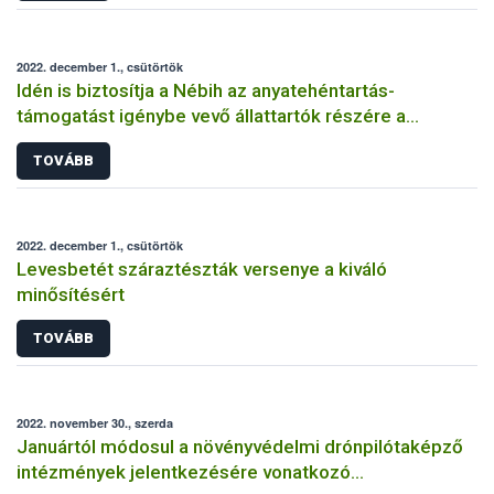
2022. december 1., csütörtök
Idén is biztosítja a Nébih az anyatehéntartás-
támogatást igénybe vevő állattartók részére a
szaporítási események előremenő bejelentését
TOVÁBB
2022. december 1., csütörtök
Levesbetét száraztészták versenye a kiváló
minősítésért
TOVÁBB
2022. november 30., szerda
Januártól módosul a növényvédelmi drónpilótaképző
intézmények jelentkezésére vonatkozó