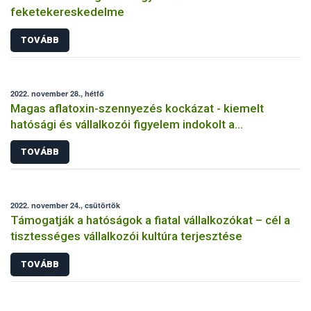
feketekereskedelme
TOVÁBB
2022. november 28., hétfő
Magas aflatoxin-szennyezés kockázat - kiemelt
hatósági és vállalkozói figyelem indokolt a
takarmányoknál, tej és tejtermékeknél
TOVÁBB
2022. november 24., csütörtök
Támogatják a hatóságok a fiatal vállalkozókat – cél a
tisztességes vállalkozói kultúra terjesztése
TOVÁBB