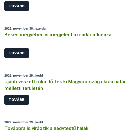
feltételrendszer és eljárásrend
TOVÁBB
2022. november 30., szerda
Békés megyében is megjelent a madárinfluenza
TOVÁBB
2022. november 29., kedd
Újabb veszett rókát lőttek ki Magyarország ukrán határ
melletti területén
TOVÁBB
2022. november 29., kedd
Továbbra is virágzik a nagytestű halak