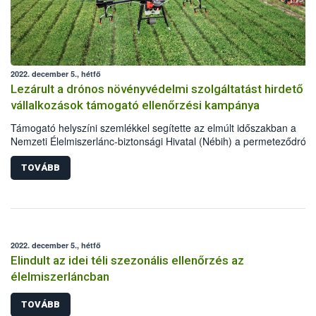
2022. december 5., hétfő
Lezárult a drónos növényvédelmi szolgáltatást hirdető
vállalkozások támogató ellenőrzési kampánya
Támogató helyszíni szemlékkel segítette az elmúlt időszakban a
Nemzeti Élelmiszerlánc-biztonsági Hivatal (Nébih) a permeteződrón
növényvédelmi szolgáltató vállalkozásokat annak érdekében, hogy a
jövőben a rájuk vonatkozó jogszabályi előírásoknak megfelelően
TOVÁBB
nyújthassanak szolgáltatásokat a hazai gazdáknak. A szemlék hasz
gyakorlatias tapasztalatokkal zárultak, így várhatóan jövő tavasszal i
folytatódnak.
2022. december 5., hétfő
Elindult az idei téli szezonális ellenőrzés az
élelmiszerláncban
TOVÁBB