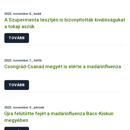
2022. november 8., kedd
A Szupermenta tesztjén is bizonyították kiválóságukat
a tokaji aszúk
TOVÁBB
2022. november 7., hétfő
Csongrád-Csanád megyét is elérte a madárinfluenza
TOVÁBB
2022. november 4., péntek
Újra felütötte fejét a madárinfluenza Bács-Kiskun
megyében