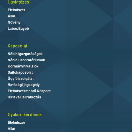
Ügyintézés
Élelmiszer
Állat
Növény
Labor/Egyéb
Kapcsolat
Nébih Igazgatóságok
Nébih Laboratóriumok
Kormányhivatalok
Sajtókapcsolat
Ügyfélszolgálat
Hatósági jogsegély
Élelmiszermentő Központ
Hírlevél feliratkozás
Gyakori kérdések
Élelmiszer
Állat