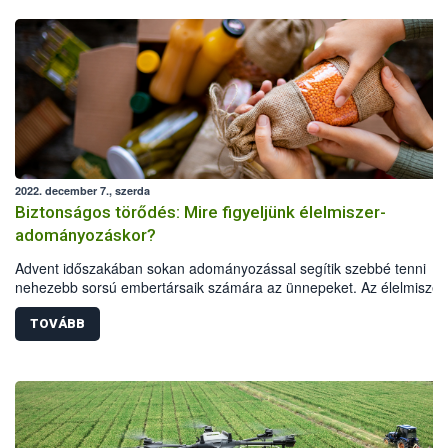
2022. december 7., szerda
Biztonságos törődés: Mire figyeljünk élelmiszer-
adományozáskor?
Advent időszakában sokan adományozással segítik szebbé tenni
nehezebb sorsú embertársaik számára az ünnepeket. Az élelmiszer
adományozás az egyik legkézenfekvőbb és legjobb megoldás, azo
ennek is megvannak a szabályai. A Nemzeti Élelmiszerlánc-biztonsá
TOVÁBB
Hivatal Maradék nélkül programja összegyűjtötte a legfontosabb
tudnivalókat annak érdekében, hogy az adományozott élelmiszer iga
segítség és öröm legyen, ne pedig kockázati forrás.