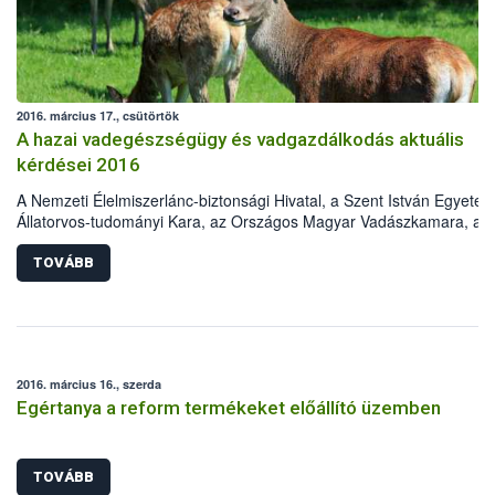
2016. március 17., csütörtök
A hazai vadegészségügy és vadgazdálkodás aktuális
kérdései 2016
A Nemzeti Élelmiszerlánc-biztonsági Hivatal, a Szent István Egyete
Állatorvos-tudományi Kara, az Országos Magyar Vadászkamara, az
Országos Magyar Vadászati Védegylet, a Magyar Tudományos
Akadémia Erdészeti Tudományos Bizottság Vadgazdálkodási
TOVÁBB
Albizottsága és a Földművelésügyi Minisztérium Élelmiszerlánc-
felügyeletért Felelős Államtitkársága „A hazai vadegészségügy és
vadgazdálkodás aktuális kérdései 2016„ címmel konferenciát szerve
2016. április 5-ére. A rendezvény helyszíne a Szent István Egyetem
Állatorvos-tudományi Karának Aulája. Az előadásokat a
2016. március 16., szerda
vadegészségügy, vadgazdálkodás, állategészségügy, valamint a
Egértanya a reform termékeket előállító üzemben
vadászati igazgatás területén dolgozó szakemberek tartják az alábbi
tervezett témakörökben:
TOVÁBB