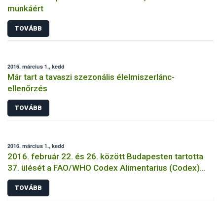
munkáért
TOVÁBB
2016. március 1., kedd
Már tart a tavaszi szezonális élelmiszerlánc-
ellenőrzés
TOVÁBB
2016. március 1., kedd
2016. február 22. és 26. között Budapesten tartotta
37. ülését a FAO/WHO Codex Alimentarius (Codex)
Analitikai és Mintavételi Módszerek szakbizottsága
TOVÁBB
(CCMAS)