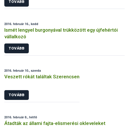
TOVÁBB
2016. február 16., kedd
Ismét lengyel burgonyával trükközött egy újfehértói
vállalkozó
TOVÁBB
2016. február 10., szerda
Veszett rókát találtak Szerencsen
TOVÁBB
2016. február 8., hétfő
Átadták az állami fajta-elismerési okleveleket