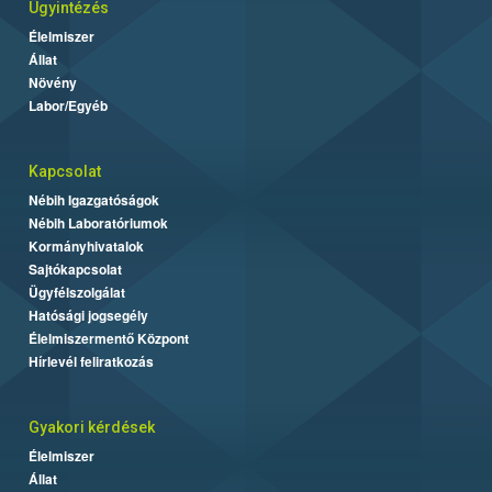
Ügyintézés
Élelmiszer
Állat
Növény
Labor/Egyéb
Kapcsolat
Nébih Igazgatóságok
Nébih Laboratóriumok
Kormányhivatalok
Sajtókapcsolat
Ügyfélszolgálat
Hatósági jogsegély
Élelmiszermentő Központ
Hírlevél feliratkozás
Gyakori kérdések
Élelmiszer
Állat