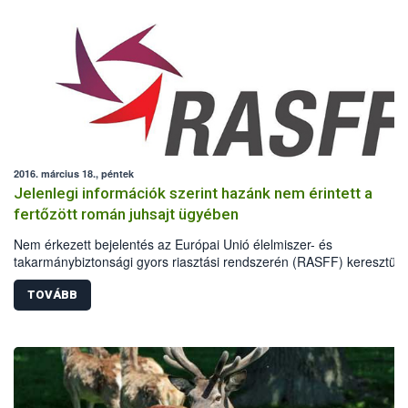
2016. március 18., péntek
Jelenlegi információk szerint hazánk nem érintett a
fertőzött román juhsajt ügyében
Nem érkezett bejelentés az Európai Unió élelmiszer- és
takarmánybiztonsági gyors riasztási rendszerén (RASFF) keresztül 
vonatkozóan, hogy Magyarországon is forgalomba kerültek az E.coli
baktériumfertőzésben érintett román előállítású túró terméktételek.
TOVÁBB