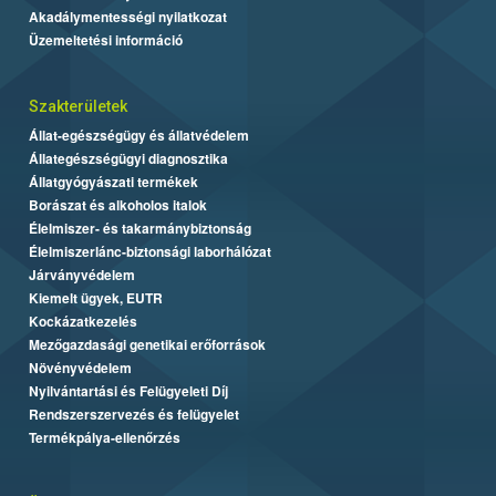
Akadálymentességi nyilatkozat
Üzemeltetési információ
Szakterületek
Állat-egészségügy és állatvédelem
Állategészségügyi diagnosztika
Állatgyógyászati termékek
Borászat és alkoholos italok
Élelmiszer- és takarmánybiztonság
Élelmiszerlánc-biztonsági laborhálózat
Járványvédelem
Kiemelt ügyek, EUTR
Kockázatkezelés
Mezőgazdasági genetikai erőforrások
Növényvédelem
Nyilvántartási és Felügyeleti Díj
Rendszerszervezés és felügyelet
Termékpálya-ellenőrzés