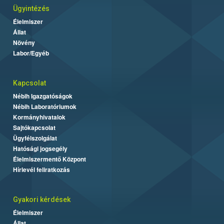
Ügyintézés
Élelmiszer
Állat
Növény
Labor/Egyéb
Kapcsolat
Nébih Igazgatóságok
Nébih Laboratóriumok
Kormányhivatalok
Sajtókapcsolat
Ügyfélszolgálat
Hatósági jogsegély
Élelmiszermentő Központ
Hírlevél feliratkozás
Gyakori kérdések
Élelmiszer
Állat