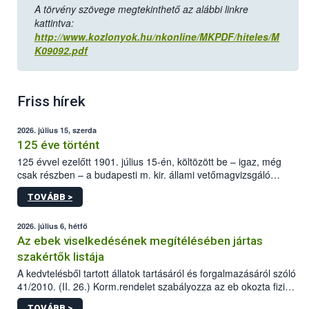
A törvény szövege megtekinthető az alábbi linkre
kattintva:
http://www.kozlonyok.hu/nkonline/MKPDF/hiteles/M
K09092.pdf
Friss hírek
2026. július 15, szerda
125 éve történt
125 évvel ezelőtt 1901. július 15-én, költözött be – igaz, még
csak részben – a budapesti m. kir. állami vetőmagvizsgáló
állomás a Kis Rókus utca 15. szám alatti, Czigler Győző által
TOVÁBB >
tervezett új épületébe.
2026. július 6, hétfő
Az ebek viselkedésének megítélésében jártas
szakértők listája
A kedvtelésből tartott állatok tartásáról és forgalmazásáról szóló
41/2010. (II. 26.) Korm.rendelet szabályozza az eb okozta fizikai
sérülés, illetve ennek veszélye keletkezésekor felmerülő
TOVÁBB >