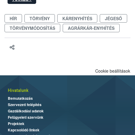
hatósági feladatokat, valamint a veszélyes eb tartását és annak
engedélyezését. Ezen eljárások során szükség esetén be kell
vonni az ebek viselkedésének megítélésében jártas szakértőt.
HÍR
TÖRVÉNY
KÁRENYHÍTÉS
JÉGESŐ
TÖRVÉNYMÓDOSÍTÁS
AGRÁRKÁR-ENYHÍTÉS
Cookie beállítások
Hivatalunk
Bemutatkozás
Szervezeti felépítés
Gazdálkodási adatok
Felügyeleti szervünk
Projektek
Kapcsolódó linkek