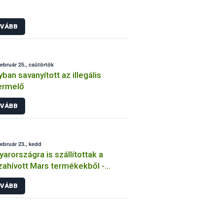
VÁBB
február 25., csütörtök
ban savanyított az illegális
ermelő
VÁBB
február 23., kedd
arországra is szállítottak a
zahívott Mars termékekből -
sítve
VÁBB