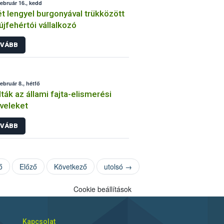
február 16., kedd
t lengyel burgonyával trükközött
újfehértói vállalkozó
VÁBB
február 8., hétfő
ták az állami fajta-elismerési
veleket
VÁBB
ő
Előző
Következő
utolsó →
Cookie beállítások
Kapcsolat