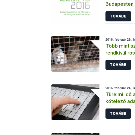
Budapesten t
FAO/WHO Cod
TOVÁBB
(Codex) Anali
Módszerek s
2016. február 29., 
Több mint sz
rendkívül ro
egy Hajdú-B
TOVÁBB
2016. február 24., 
Türelmi idő 
kötelező ada
TOVÁBB