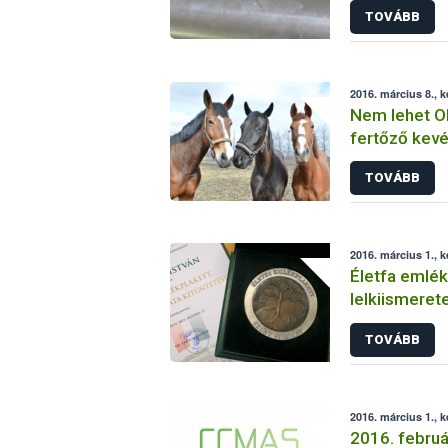
TOVÁBB
2016. március 8., 
Nem lehet Ol
fertőző kev
lovakat
TOVÁBB
2016. március 1., 
Életfa emlék
lelkiismeret
TOVÁBB
2016. március 1., 
2016. februá