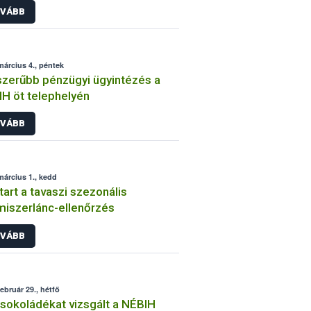
VÁBB
március 4., péntek
zerűbb pénzügyi ügyintézés a
H öt telephelyén
VÁBB
március 1., kedd
tart a tavaszi szezonális
miszerlánc-ellenőrzés
VÁBB
február 29., hétfő
sokoládékat vizsgált a NÉBIH