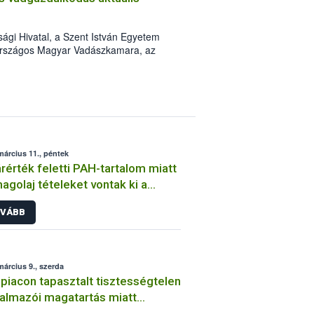
sági Hivatal, a Szent István Egyetem
 Országos Magyar Vadászkamara, az
egylet, a Magyar Tudományos
 Bizottság Vadgazdálkodási
yi Minisztérium Élelmiszerlánc-
ársága „A hazai vadegészségügy és
i 2016„ címmel konferenciát szervez
ny helyszíne a Szent István Egyetem
lája. Az előadásokat a
március 11., péntek
, állategészségügy, valamint a
rérték feletti PAH-tartalom miatt
lgozó szakemberek tartják az alábbi,
agolaj tételeket vontak ki a
galomból
VÁBB
március 9., szerda
jpiacon tapasztalt tisztességtelen
almazói magatartás miatt
zkedett a NÉBIH