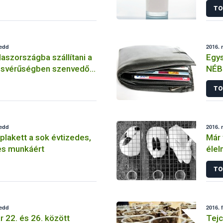
TO
kedd
2016. 
aszországba szállítani a
Egys
ésvérűségben szenvedő
NÉBI
TO
kedd
2016. 
plakett a sok évtizedes,
Már 
es munkáért
élel
TO
kedd
2016. 
r 22. és 26. között
Tejc