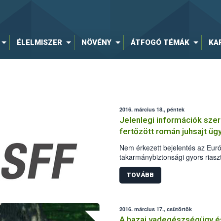
ÉLELMISZER
NÖVÉNY
ÁTFOGÓ TÉMÁK
KA
2016. március 18., péntek
Jelenlegi információk szer
fertőzött román juhsajt ü
Nem érkezett bejelentés az Euró
takarmánybiztonsági gyors riasz
vonatkozóan, hogy Magyarországo
baktériumfertőzésben érintett ro
TOVÁBB
2016. március 17., csütörtök
A hazai vadegészségügy é