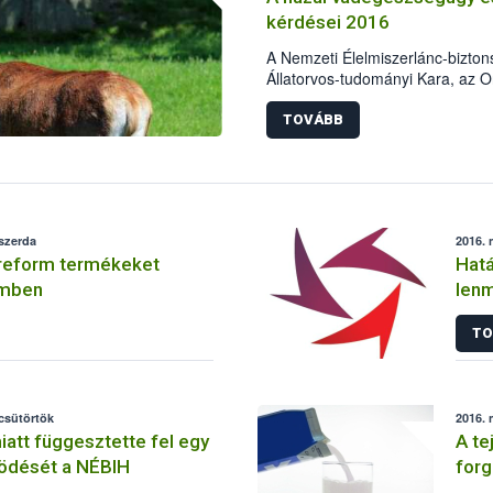
kérdései 2016
A Nemzeti Élelmiszerlánc-bizton
Állatorvos-tudományi Kara, az
Országos Magyar Vadászati Véd
Akadémia Erdészeti Tudományos
TOVÁBB
Albizottsága és a Földművelésüg
felügyeletért Felelős Államtitk
vadgazdálkodás aktuális kérdése
2016. április 5-ére. A rendezvé
Állatorvos-tudományi Karának Au
 szerda
2016. 
vadegészségügy, vadgazdálkodás
 reform termékeket
Hatá
vadászati igazgatás területén do
tervezett témakörökben:
emben
lenm
for
TO
 csütörtök
2016. 
att függesztette fel egy
A te
ödését a NÉBIH
forg
inté