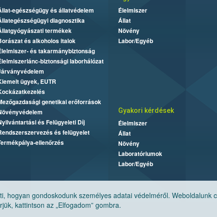
Állat-egészségügy és állatvédelem
Élelmiszer
Állategészségügyi diagnosztika
Állat
Állatgyógyászati termékek
Növény
Borászat és alkoholos italok
Labor/Egyéb
Élelmiszer- és takarmánybiztonság
Élelmiszerlánc-biztonsági laborhálózat
Járványvédelem
Kiemelt ügyek, EUTR
Kockázatkezelés
Mezőgazdasági genetikai erőforrások
Gyakori kérdések
Növényvédelem
Nyilvántartási és Felügyeleti Díj
Élelmiszer
Rendszerszervezés és felügyelet
Állat
Termékpálya-ellenőrzés
Növény
Laboratóriumok
Labor/Egyéb
, hogyan gondoskodunk személyes adatai védelméről. Weboldalunk cook
jük, kattintson az „Elfogadom” gombra.