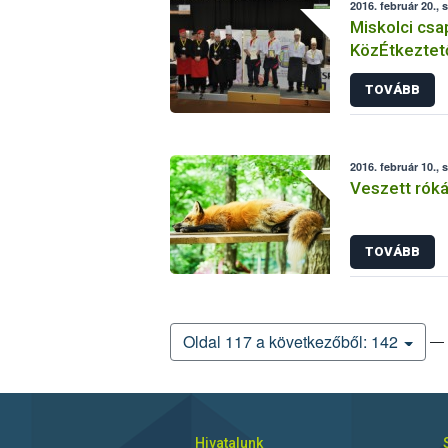
2016. február 20.,
Miskolci csa
KözÉtkeztet
TOVÁBB
2016. február 10., 
Veszett róká
TOVÁBB
— 
Oldal 117 a következőből: 142
Hivatalunk