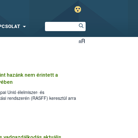
PCSOLAT
int hazánk nem érintett a
gyében
pai Unió élelmiszer- és
tási rendszerén (RASFF) keresztül arra
n is forgalomba kerültek az E.coli
mán előállítású túró terméktételek.
s vadgazdálkodás aktuális