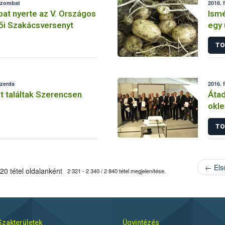
 szombat
2016. 
pat nyerte az V. Országos
Ismé
ői Szakácsversenyt
egy 
TO
szerda
2016. 
t találtak Szerencsen
Átad
okle
TO
← Els
20 tétel oldalanként
2 321 - 2 340 / 2 840 tétel megjelenítése.
Szakterületek
Ügyintézés