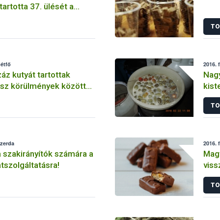
artotta 37. ülését a
ex Alimentarius
TO
tikai és Mintavételi
zakbizottsága (CCMAS)
hétfő
2016. 
áz kutyát tartottak
Nagy
ssz körülmények között
kist
ihar megyei tenyészetben
TO
szerda
2016. 
a szakirányítók számára a
Magy
tszolgáltatásra!
viss
Fris
TO