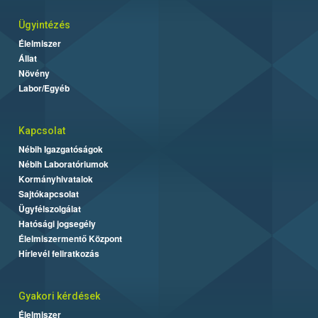
Ügyintézés
Élelmiszer
Állat
Növény
Labor/Egyéb
Kapcsolat
Nébih Igazgatóságok
Nébih Laboratóriumok
Kormányhivatalok
Sajtókapcsolat
Ügyfélszolgálat
Hatósági jogsegély
Élelmiszermentő Központ
Hírlevél feliratkozás
Gyakori kérdések
Élelmiszer