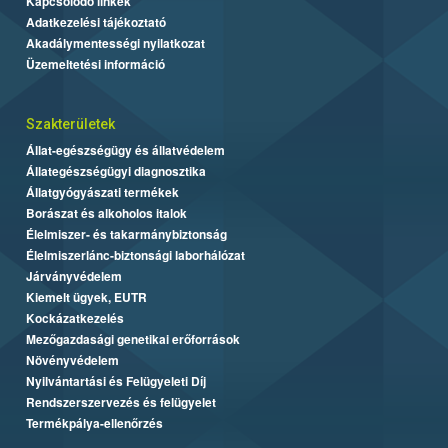
Kapcsolódó linkek
Adatkezelési tájékoztató
Akadálymentességi nyilatkozat
Üzemeltetési információ
Szakterületek
Állat-egészségügy és állatvédelem
Állategészségügyi diagnosztika
Állatgyógyászati termékek
Borászat és alkoholos italok
Élelmiszer- és takarmánybiztonság
Élelmiszerlánc-biztonsági laborhálózat
Járványvédelem
Kiemelt ügyek, EUTR
Kockázatkezelés
Mezőgazdasági genetikai erőforrások
Növényvédelem
Nyilvántartási és Felügyeleti Díj
Rendszerszervezés és felügyelet
Termékpálya-ellenőrzés