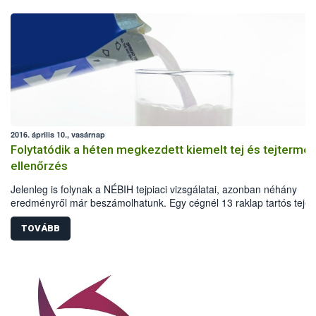
2016. április 10., vasárnap
Folytatódik a héten megkezdett kiemelt tej és tejtermé
ellenőrzés
Jelenleg is folynak a NÉBIH tejpiaci vizsgálatai, azonban néhány
eredményről már beszámolhatunk. Egy cégnél 13 raklap tartós tejet
zároltak az ellenőrök a nyomonkövetés hiánya miatt. A kiemelt
ellenőrzésekhez kapcsolódó laboratóriumi vizsgálatok még nem záru
TOVÁBB
le.