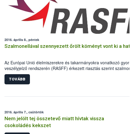
2016. április 8., péntek
Szalmonellával szennyezett őrölt köményt vont ki a hat
Az Európai Unió élelmiszerekre és takarmányokra vonatkozó gyors
veszélyjelző rendszerén (RASFF) érkezett riasztás szerint szalmonel
szennyezettség miatt indiai származású őrölt köményt vontak ki a
forgalomból az EU több tagállamában. A szennyezett fűszerből
TOVÁBB
Magyarországra is szállítottak egy német nagykereskedőn keresztül
2016. április 7., csütörtök
Nem jelölt tej összetevő miatt hívtak vissza
csokoládés kekszet