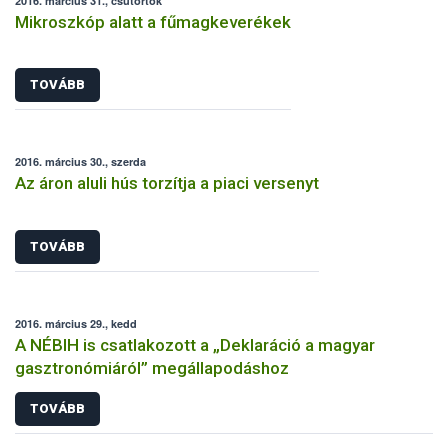
2016. március 31., csütörtök
Mikroszkóp alatt a fűmagkeverékek
TOVÁBB
2016. március 30., szerda
Az áron aluli hús torzítja a piaci versenyt
TOVÁBB
2016. március 29., kedd
A NÉBIH is csatlakozott a „Deklaráció a magyar
gasztronómiáról” megállapodáshoz
TOVÁBB