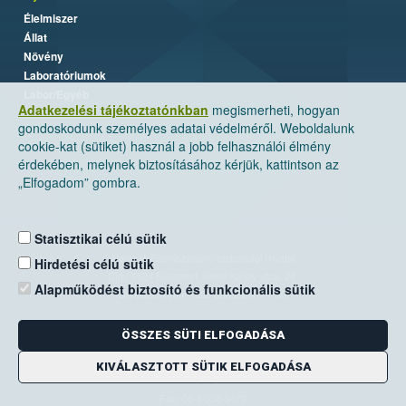
Élelmiszer
Állat
Növény
Laboratóriumok
Labor/Egyéb
Adatkezelési tájékoztatónkban
megismerheti, hogyan
gondoskodunk személyes adatai védelméről. Weboldalunk
cookie-kat (sütiket) használ a jobb felhasználói élmény
érdekében, melynek biztosításához kérjük, kattintson az
„Elfogadom” gombra.
Statisztikai célú sütik
Nemzeti Élelmiszerlánc-biztonsági Hivatal
Hirdetési célú sütik
Cím: 1024 Budapest, Keleti Károly utca. 24.
Alapműködést biztosító és funkcionális sütik
Levelezési cím: 1525 Budapest. Pf. 30.
ÖSSZES SÜTI ELFOGADÁSA
E-mail:
ugyfelszolgalat@nebih.gov.hu
Zöld szám: 06-80/263-244
KIVÁLASZTOTT SÜTIK ELFOGADÁSA
Telefon: 06-1/ 336-9000
Fax: 06-1/336-9479