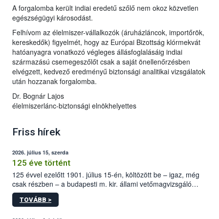
A forgalomba került indiai eredetű szőlő nem okoz közvetlen
egészségügyi károsodást.
Felhívom az élelmiszer-vállalkozók (áruházláncok, importőrök,
kereskedők) figyelmét, hogy az Európai Bizottság klórmekvát
hatóanyagra vonatkozó végleges állásfoglalásáig indiai
származású csemegeszőlőt csak a saját önellenőrzésben
elvégzett, kedvező eredményű biztonsági analitikai vizsgálatok
után hozzanak forgalomba.
Dr. Bognár Lajos
élelmiszerlánc-biztonsági elnökhelyettes
Friss hírek
2026. július 15, szerda
125 éve történt
125 évvel ezelőtt 1901. július 15-én, költözött be – igaz, még
csak részben – a budapesti m. kir. állami vetőmagvizsgáló
állomás a Kis Rókus utca 15. szám alatti, Czigler Győző által
TOVÁBB >
tervezett új épületébe.