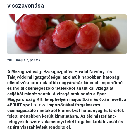
visszavonása
2010. május 7, péntek
A Mezőgazdasági Szakigazgatási Hivatal Növény- és
Talajvédelmi Igazgatóságai az elmúlt napokban hatósági
ellenőrzést tartottak több nagyáruház láncnál, importőrnél
és indiai csemegeszőlő tételekből analitikai vizsgálat
céljából mintát vettek. A vizsgálatok során a Spar
Magyarország Kft. telephelyén május 3.-án és 6.-án levett, a
4FRUIT spol. s. r. o. importőr által forgalmazott
csemegeszőlő mintákból klórmekvát hatóanyag határérték
feletti mértékben került kimutatásra. Az élelmiszerlánc-
felügyeleti szerv valamennyi tétel forgalmi korlátozását és
az áru visszahívását rendelte el.