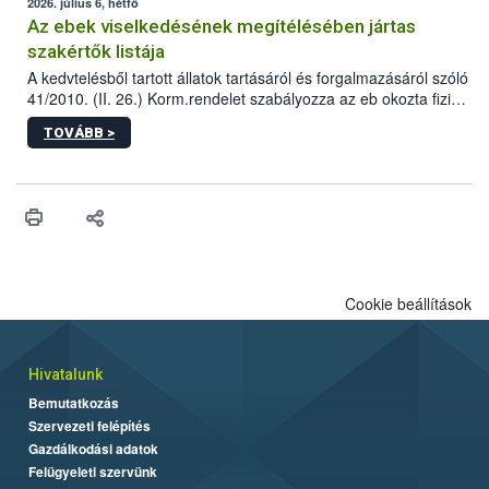
2026. július 6, hétfő
Az ebek viselkedésének megítélésében jártas
szakértők listája
A kedvtelésből tartott állatok tartásáról és forgalmazásáról szóló
41/2010. (II. 26.) Korm.rendelet szabályozza az eb okozta fizikai
sérülés, illetve ennek veszélye keletkezésekor felmerülő
TOVÁBB >
hatósági feladatokat, valamint a veszélyes eb tartását és annak
engedélyezését. Ezen eljárások során szükség esetén be kell
vonni az ebek viselkedésének megítélésében jártas szakértőt.
Cookie beállítások
Hivatalunk
Bemutatkozás
Szervezeti felépítés
Gazdálkodási adatok
Felügyeleti szervünk