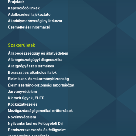
Projektek
Kapcsolódó linkek
Adatkezelési tájékoztató
Akadálymentességi nyilatkozat
Üzemeltetési információ
Szakterületek
Állat-egészségügy és állatvédelem
Állategészségügyi diagnosztika
Állatgyógyászati termékek
Borászat és alkoholos italok
Élelmiszer- és takarmánybiztonság
Élelmiszerlánc-biztonsági laborhálózat
Járványvédelem
Kiemelt ügyek, EUTR
Kockázatkezelés
Mezőgazdasági genetikai erőforrások
Növényvédelem
Nyilvántartási és Felügyeleti Díj
Rendszerszervezés és felügyelet
Termékpálya-ellenőrzés