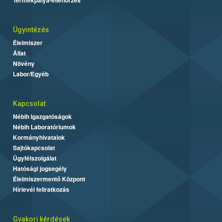
Ügyintézés
Élelmiszer
Állat
Növény
Labor/Egyéb
Kapcsolat
Nébih Igazgatóságok
Nébih Laboratóriumok
Kormányhivatalok
Sajtókapcsolat
Ügyfélszolgálat
Hatósági jogsegély
Élelmiszermentő Központ
Hírlevél feliratkozás
Gyakori kérdések