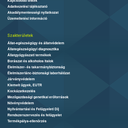
Kapcsolódó linkek
Adatkezelési tájékoztató
Akadálymentességi nyilatkozat
Üzemeltetési információ
Szakterületek
Állat-egészségügy és állatvédelem
Állategészségügyi diagnosztika
Állatgyógyászati termékek
Borászat és alkoholos italok
Élelmiszer- és takarmánybiztonság
Élelmiszerlánc-biztonsági laborhálózat
Járványvédelem
Kiemelt ügyek, EUTR
Kockázatkezelés
Mezőgazdasági genetikai erőforrások
Növényvédelem
Nyilvántartási és Felügyeleti Díj
Rendszerszervezés és felügyelet
Termékpálya-ellenőrzés