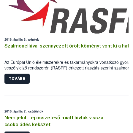
2016. április 8., péntek
Szalmonellával szennyezett őrölt köményt vont ki a hat
Az Európai Unió élelmiszerekre és takarmányokra vonatkozó gyors
veszélyjelző rendszerén (RASFF) érkezett riasztás szerint szalmonel
szennyezettség miatt indiai származású őrölt köményt vontak ki a
forgalomból az EU több tagállamában. A szennyezett fűszerből
TOVÁBB
Magyarországra is szállítottak egy német nagykereskedőn keresztül
2016. április 7., csütörtök
Nem jelölt tej összetevő miatt hívtak vissza
csokoládés kekszet