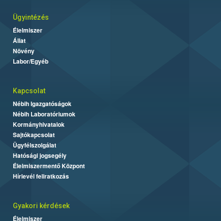
Ügyintézés
Élelmiszer
Állat
Növény
Labor/Egyéb
Kapcsolat
Nébih Igazgatóságok
Nébih Laboratóriumok
Kormányhivatalok
Sajtókapcsolat
Ügyfélszolgálat
Hatósági jogsegély
Élelmiszermentő Központ
Hírlevél feliratkozás
Gyakori kérdések
Élelmiszer