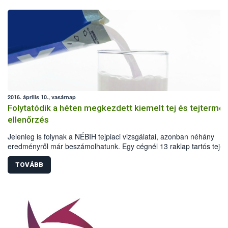
2016. április 10., vasárnap
Folytatódik a héten megkezdett kiemelt tej és tejtermé
ellenőrzés
Jelenleg is folynak a NÉBIH tejpiaci vizsgálatai, azonban néhány
eredményről már beszámolhatunk. Egy cégnél 13 raklap tartós tejet
zároltak az ellenőrök a nyomonkövetés hiánya miatt. A kiemelt
ellenőrzésekhez kapcsolódó laboratóriumi vizsgálatok még nem záru
TOVÁBB
le.