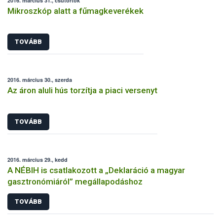
2016. március 31., csütörtök
Mikroszkóp alatt a fűmagkeverékek
TOVÁBB
2016. március 30., szerda
Az áron aluli hús torzítja a piaci versenyt
TOVÁBB
2016. március 29., kedd
A NÉBIH is csatlakozott a „Deklaráció a magyar
gasztronómiáról” megállapodáshoz
TOVÁBB