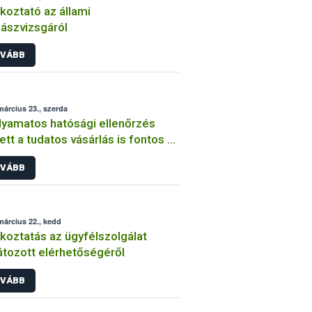
koztató az állami
ászvizsgáról
VÁBB
március 23., szerda
lyamatos hatósági ellenőrzés
ett a tudatos vásárlás is fontos az
miszerpiacon
VÁBB
március 22., kedd
koztatás az ügyfélszolgálat
átozott elérhetőségéről
VÁBB