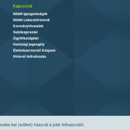
Kapcsolat
Nébih Igazgatóságok
Nébih Laboratóriumok
Kormányhivatalok
Sajtókapcsolat
Ügyfélszolgálat
Hatósági jogsegély
Élelmiszermentő Központ
Hírlevél feliratkozás
ie-kat (sütiket) használ a jobb felhasználói