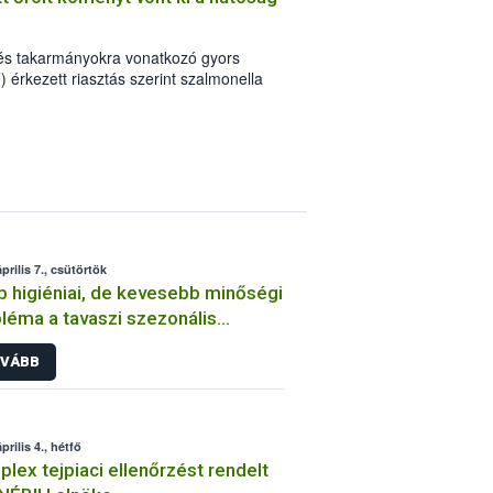
 és takarmányokra vonatkozó gyors
érkezett riasztás szerint szalmonella
rmazású őrölt köményt vontak ki a
ában. A szennyezett fűszerből
egy német nagykereskedőn keresztül.
prilis 7., csütörtök
 higiéniai, de kevesebb minőségi
léma a tavaszi szezonális
nőrzéseken
VÁBB
prilis 4., hétfő
lex tejpiaci ellenőrzést rendelt