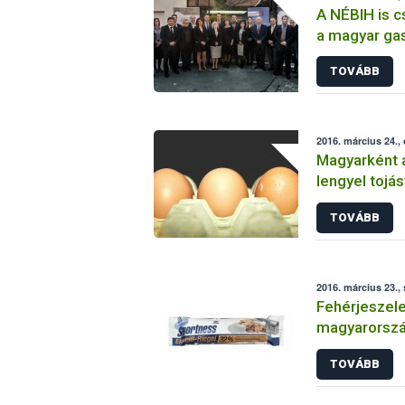
A NÉBIH is c
a magyar ga
megállapod
TOVÁBB
2016. március 24.,
Magyarként a
lengyel tojás
TOVÁBB
2016. március 23.,
Fehérjeszele
magyarorszá
TOVÁBB