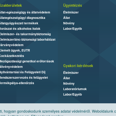
Szakterületek
Ügyintézés
Állat-egészségügy és állatvédelem
Élelmiszer
Állategészségügyi diagnosztika
Állat
Állatgyógyászati termékek
Növény
Borászat és alkoholos italok
Labor/Egyéb
Élelmiszer- és takarmánybiztonság
Élelmiszerlánc-biztonsági laborhálózat
Járványvédelem
Kiemelt ügyek, EUTR
Kockázatkezelés
Mezőgazdasági genetikai erőforrások
Gyakori kérdések
Növényvédelem
Nyilvántartási és Felügyeleti Díj
Élelmiszer
Rendszerszervezés és felügyelet
Állat
Termékpálya-ellenőrzés
Növény
Laboratóriumok
Labor/Egyéb
, hogyan gondoskodunk személyes adatai védelméről. Weboldalunk cook