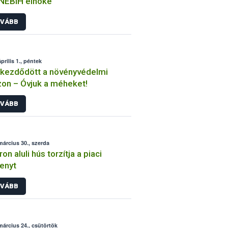
 NÉBIH elnöke
VÁBB
prilis 1., péntek
kezdődött a növényvédelmi
on – Óvjuk a méheket!
VÁBB
március 30., szerda
on aluli hús torzítja a piaci
enyt
VÁBB
március 24., csütörtök