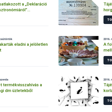
satlakozott a „Deklaráció
Tájé
sztronómiáról”
horg
áshoz
TO
 csütörtök
2016. 
karták eladni a jelöletlen
A fo
t
mell
élel
TO
 szerda
2016. 
t termékvisszahívás a
Tájé
gi dm üzletekből
korl
TO