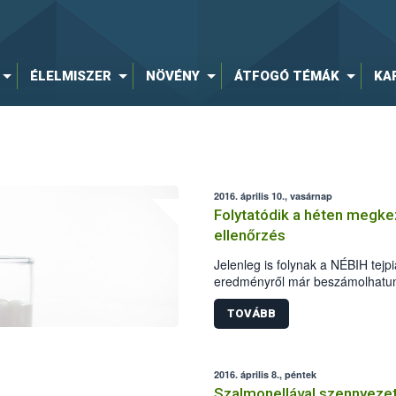
ÉLELMISZER
NÖVÉNY
ÁTFOGÓ TÉMÁK
KA
2016. április 10., vasárnap
Folytatódik a héten megkez
ellenőrzés
Jelenleg is folynak a NÉBIH tejp
eredményről már beszámolhatunk.
zároltak az ellenőrök a nyomonk
ellenőrzésekhez kapcsolódó labo
TOVÁBB
le.
2016. április 8., péntek
Szalmonellával szennyezett