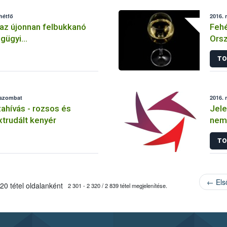
hétfő
2016. 
az újonnan felbukkanó
Fehé
égügyi
Orsz
ésekről
TO
 szombat
2016. 
hívás - rozsos és
Jele
trudált kenyér
nem 
ügy
TO
← Els
20 tétel oldalanként
2 301 - 2 320 / 2 839 tétel megjelenítése.