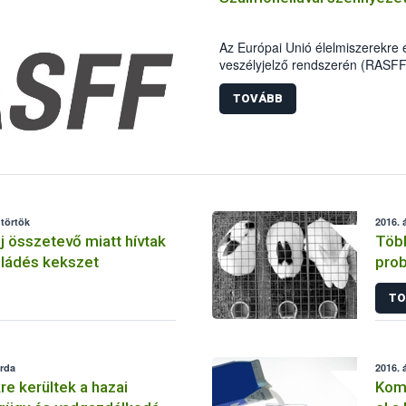
Az Európai Unió élelmiszerekre
veszélyjelző rendszerén (RASFF) 
szennyezettség miatt indiai szá
forgalomból az EU több tagállam
TOVÁBB
Magyarországra is szállítottak 
ütörtök
2016. á
ej összetevő miatt hívtak
Több
oládés kekszet
prob
elle
TO
erda
2016. á
re kerültek a hazai
Komp