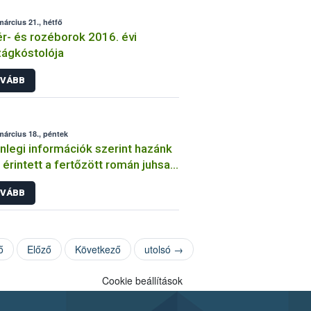
március 21., hétfő
r- és rozéborok 2016. évi
ágkóstolója
VÁBB
március 18., péntek
nlegi információk szerint hazánk
érintett a fertőzött román juhsajt
ében
VÁBB
ő
Előző
Következő
utolsó →
Cookie beállítások