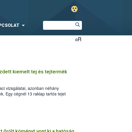
PCSOLAT
dett kiemelt tej és tejtermék
iaci vizsgálatai, azonban néhány
 Egy cégnél 13 raklap tartós tejet
övetés hiánya miatt. A kiemelt
ratóriumi vizsgálatok még nem zárultak
 őrölt köményt vont ki a hatóság