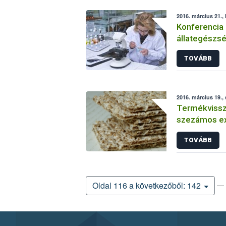
2016. március 21., 
Konferencia 
állategészs
megbeteged
TOVÁBB
2016. március 19.,
Termékvissza
szezámos ex
TOVÁBB
— 
Oldal 116 a következőből: 142