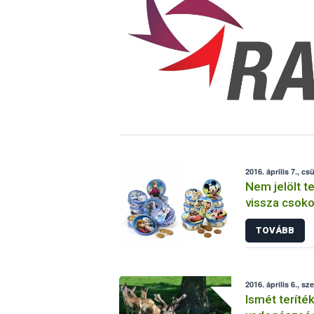
2016. április 7., cs
Nem jelölt t
vissza csok
TOVÁBB
2016. április 6., sz
Ismét teríték