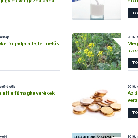
ügy és vadgazdálkodás
el a
dései
TO
sárnap
2016. á
ke fogadja a tejtermelők
Meg
szez
TO
 csütörtök
2016. 
alatt a fűmagkeverékek
Az ár
vers
TO
 kedd
2016. 