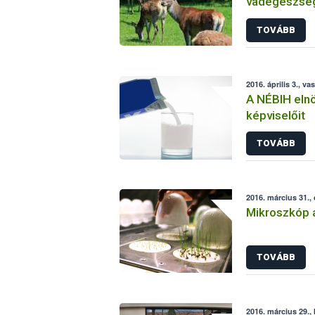
vadegészség
aktuális kér
TOVÁBB
2016. április 3., va
A NÉBIH elnö
képviselőit
TOVÁBB
2016. március 31.,
Mikroszkóp 
TOVÁBB
2016. március 29.,