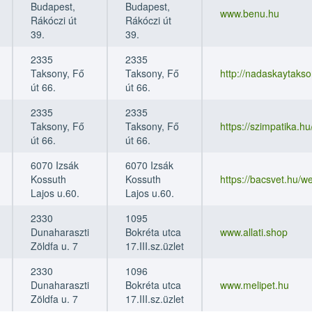
Budapest,
Budapest,
www.benu.hu
Rákóczi út
Rákóczi út
39.
39.
2335
2335
Taksony, Fő
Taksony, Fő
http://nadaskaytaks
út 66.
út 66.
2335
2335
Taksony, Fő
Taksony, Fő
https://szimpatika.
út 66.
út 66.
6070 Izsák
6070 Izsák
Kossuth
Kossuth
https://bacsvet.hu/
Lajos u.60.
Lajos u.60.
2330
1095
Dunaharaszti
Bokréta utca
www.allati.shop
Zöldfa u. 7
17.III.sz.üzlet
2330
1096
Dunaharaszti
Bokréta utca
www.melipet.hu
Zöldfa u. 7
17.III.sz.üzlet