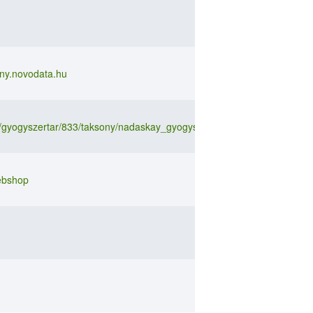
ony.novodata.hu
hu/gyogyszertar/833/taksony/nadaskay_gyogyszertar
webshop