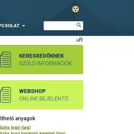
PCSOLAT
KERESKEDŐKNEK
SZÓLÓ INFORMÁCIÓK
WEBSHOP
ONLINE BEJELENTŐ
lthető anyagok
özös logó (jpg)
özös logó határoló kerettel (jpg)