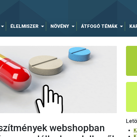
ÉLELMISZER
NÖVÉNY
ÁTFOGÓ TÉMÁK
KA
Letö
készítmények webshopban
K
K