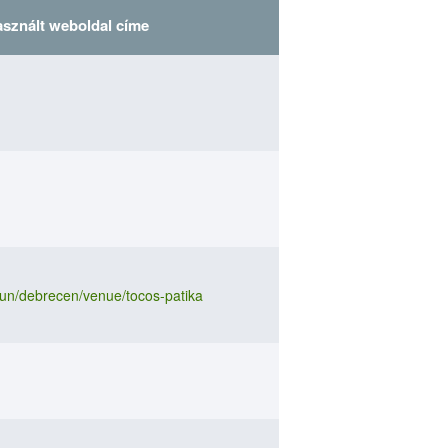
asznált weboldal címe
asznált weboldal címe
asznált weboldal címe
hun/debrecen/venue/tocos-patika