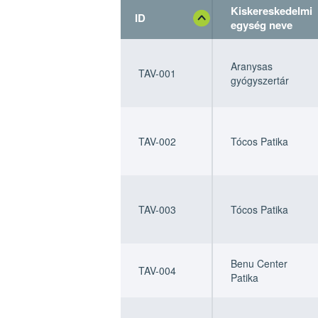
Kiskereskedelmi
ID
egység neve
ID
ID
Kiskereskedelmi
Kiskereskedelmi
egység neve
egység neve
Aranysas
TAV-001
gyógyszertár
TAV-002
Tócos Patika
TAV-003
Tócos Patika
Benu Center
TAV-004
Patika