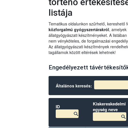
történő értékesítés
listája
Tematikus oldalunkon szűrhető, kereshető
közforgalmú gyógyszertárakról
, amelyek
állatgyógyászati készítményeket. A listában
nem vényköteles, de forgalmazási engedélyh
Az állatgyógyászati készítmények rendelhet
tagállamok között eltérések lehetnek!
Engedélyezett távértékesítők l
Általános keresés:
Kiskereskedelmi
ID
egység neve