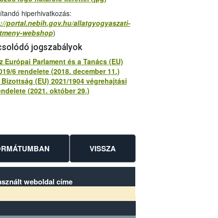
lítandó hiperhivatkozás:
://portal.nebih.gov.hu/allatgyogyaszati-
itmeny-webshop
)
solódó jogszabályok
z Európai Parlament és a Tanács (EU)
019/6 rendelete (2018. december 11.)
 Bizottság (EU) 2021/1904 végrehajtási
endelete (2021. október 29.)
FORMÁTUMBAN
VISSZA
asznált weboldal címe