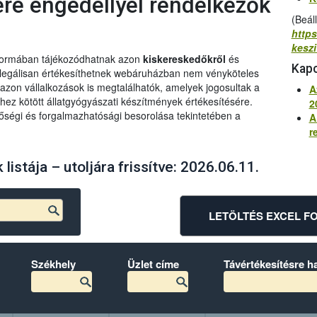
ére engedéllyel rendelkezők
(Beál
https
kesz
 formában tájékozódhatnak azon
kiskereskedőkről
és
Kapc
 legálisan értékesíthetnek webáruházban nem vényköteles
 azon vállalkozások is megtalálhatók, amelyek jogosultak a
A
ez kötött állatgyógyászati készítmények értékesítésére.
2
őségi és forgalmazhatósági besorolása tekintetében a
A
r
istája – utoljára frissítve: 2026.06.11.
LETÖLTÉS EXCEL 
Székhely
Üzlet címe
Távértékesítésre h