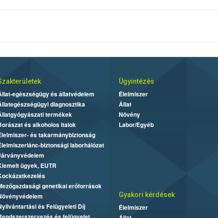
bbi oldalon érhető el:
http://portal.nebih.gov.hu/adatkezelesi-tajek
Szakterületek
Ügyintézés
Állat-egészségügy és állatvédelem
Élelmiszer
Állategészségügyi diagnosztika
Állat
Állatgyógyászati termékek
Növény
Borászat és alkoholos italok
Labor/Egyéb
Élelmiszer- és takarmánybiztonság
Élelmiszerlánc-biztonsági laborhálózat
Járványvédelem
Kiemelt ügyek, EUTR
Kockázatkezelés
Mezőgazdasági genetikai erőforrások
Gyakori kérdések
Növényvédelem
Nyilvántartási és Felügyeleti Díj
Élelmiszer
Rendszerszervezés és felügyelet
Állat