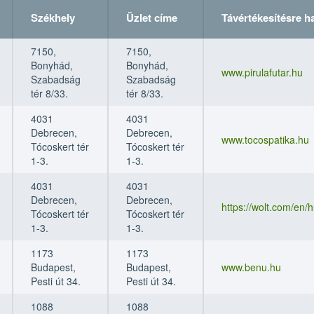
Székhely
Üzlet címe
Távértékesítésre h
Székhely
Székhely
Üzlet címe
Üzlet címe
Távértékesítésre h
Távértékesítésre h
7150,
7150,
Bonyhád,
Bonyhád,
www.pirulafutar.hu
Szabadság
Szabadság
tér 8/33.
tér 8/33.
4031
4031
Debrecen,
Debrecen,
www.tocospatika.hu
Tócoskert tér
Tócoskert tér
1-3.
1-3.
4031
4031
Debrecen,
Debrecen,
https://wolt.com/en/
Tócoskert tér
Tócoskert tér
1-3.
1-3.
1173
1173
Budapest,
Budapest,
www.benu.hu
Pesti út 34.
Pesti út 34.
1088
1088