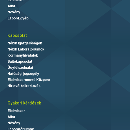
Állat
Növény
Labor/Egyéb
Kapcsolat
Nébih Igazgatóságok
Nébih Laboratóriumok
Kormányhivatalok
Sajtókapcsolat
Ügyfélszolgálat
Hatósági jogsegély
Élelmiszermentő Központ
Hírlevél feliratkozás
Gyakori kérdések
Élelmiszer
Állat
Növény
Laboratóriumok