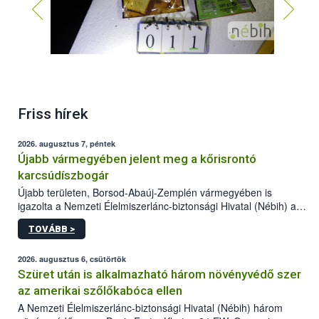
Friss hírek
2026. augusztus 7, péntek
Újabb vármegyében jelent meg a kőrisrontó
karcsúdíszbogár
Újabb területen, Borsod-Abaúj-Zemplén vármegyében is
igazolta a Nemzeti Élelmiszerlánc-biztonsági Hivatal (Nébih) a
kőrisrontó karcsúdíszbogár (Agrilus planipennis) jelenlétét. A
TOVÁBB >
kártevőt nem csak színcsapdában találták meg, de már fertőzött
fában is azonosították. A növényvédelmi szakemberek folytatják
az intenzív felderítést, emellett az intézkedéseket a szlovák
2026. augusztus 6, csütörtök
hatósággal is összehangolják a terjedés megállítása érdekében.
Szüret után is alkalmazható három növényvédő szer
az amerikai szőlőkabóca ellen
A Nemzeti Élelmiszerlánc-biztonsági Hivatal (Nébih) három