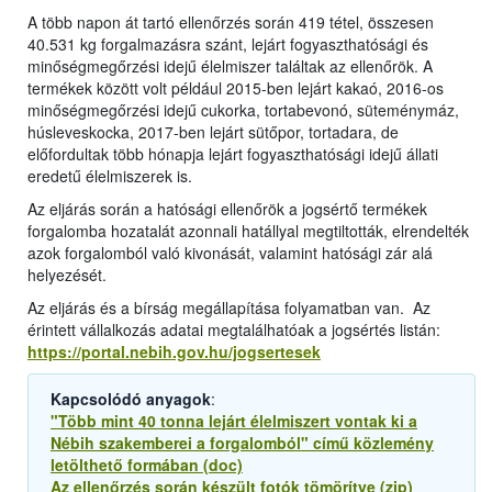
A több napon át tartó ellenőrzés során 419 tétel, összesen
40.531 kg forgalmazásra szánt, lejárt fogyaszthatósági és
minőségmegőrzési idejű élelmiszer találtak az ellenőrök. A
termékek között volt például 2015-ben lejárt kakaó, 2016-os
minőségmegőrzési idejű cukorka, tortabevonó, süteménymáz,
húsleveskocka, 2017-ben lejárt sütőpor, tortadara, de
előfordultak több hónapja lejárt fogyaszthatósági idejű állati
eredetű élelmiszerek is.
Az eljárás során a hatósági ellenőrök a jogsértő termékek
forgalomba hozatalát azonnali hatállyal megtiltották, elrendelték
azok forgalomból való kivonását, valamint hatósági zár alá
helyezését.
Az eljárás és a bírság megállapítása folyamatban van. Az
érintett vállalkozás adatai megtalálhatóak a jogsértés listán:
https://portal.nebih.gov.hu/jogsertesek
Kapcsolódó anyagok
:
"Több mint 40 tonna lejárt élelmiszert vontak ki a
Nébih szakemberei a forgalomból" című közlemény
letölthető formában (doc)
Az ellenőrzés során készült fotók tömörítve (zip)