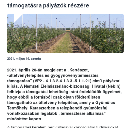
támogatásra pályázók részére
2021. május 19, szerda
2021. április 20-án megjelent a „Kertészet,
-ültetvénytelepítés és gyógynövénytermesztés
támogatása” (VP2 - 4.1.3.2-4.1.3.3.-5.1.1-21) című pályázati
kiírás. A Nemzeti Élelmiszerlánc-biztonsági Hivatal (Nébih)
felhívja a támogatási lehetőség iránt érdeklődők figyelmét,
hogy ebből a forrásból csak olyan földterületen
támogatható az ültetvény telepítése, amely a Gyümölcs
Termőhelyi Kataszterben a telepítendő gyümölcsfaj
vonatkozásában legalább „termesztésre alkalmas”
minősítést kapott.
A támogatási kérelem benyújtásával kapcsolatos tudnivalókat,