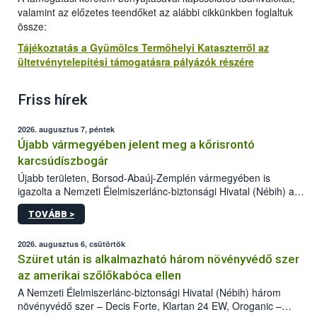
valamint az előzetes teendőket az alábbi cikkünkben foglaltuk
össze:
Tájékoztatás a Gyümölcs Termőhelyi Kataszterről az
ültetvénytelepítési támogatásra pályázók részére
Friss hírek
2026. augusztus 7, péntek
Újabb vármegyében jelent meg a kőrisrontó
karcsúdíszbogár
Újabb területen, Borsod-Abaúj-Zemplén vármegyében is
igazolta a Nemzeti Élelmiszerlánc-biztonsági Hivatal (Nébih) a
kőrisrontó karcsúdíszbogár (Agrilus planipennis) jelenlétét. A
TOVÁBB >
kártevőt nem csak színcsapdában találták meg, de már fertőzött
fában is azonosították. A növényvédelmi szakemberek folytatják
az intenzív felderítést, emellett az intézkedéseket a szlovák
2026. augusztus 6, csütörtök
hatósággal is összehangolják a terjedés megállítása érdekében.
Szüret után is alkalmazható három növényvédő szer
az amerikai szőlőkabóca ellen
A Nemzeti Élelmiszerlánc-biztonsági Hivatal (Nébih) három
növényvédő szer – Decis Forte, Klartan 24 EW, Oroganic –