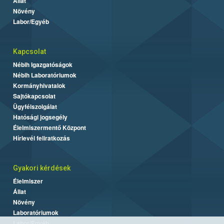
Állat
Növény
Labor/Egyéb
Kapcsolat
Nébih Igazgatóságok
Nébih Laboratóriumok
Kormányhivatalok
Sajtókapcsolat
Ügyfélszolgálat
Hatósági jogsegély
Élelmiszermentő Központ
Hírlevél feliratkozás
Gyakori kérdések
Élelmiszer
Állat
Növény
Laboratóriumok
Labor/Egyéb