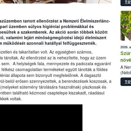
TO
kőris
jelen
talál
azono
üzemben tartott ellenőrzést a Nemzeti Élelmiszerlánc-
folyta
ripari üzemben súlyos higiéniai problémákkal és
intéz
sültek a szakemberek. Az akció során többek között
össze
 valamint lejárt minőségmegőrzési idejű élelmiszert
érdek
m működését azonnali hatállyal felfüggesztették.
2026. 
etlen és takarítatlan volt. Az egységben számos,
Szür
tároltak. Az ellenőrzést az is nehezítette, hogy az üzem
növé
s sem. A helyiségek fala, mennyezete és padozata egyaránt
szől
A Nem
félkész csomagolatlan termékeket együtt tárolták a földes
(Nébi
iéniai állapota sem bizonyult megfelelőnek. A dagasztó
Klart
ívül-belül erősen szennyezettek, a berendezések koszosak, a
TO
módos
k (melyeket sütemény tárolására használnak) piszkosak és
egész
terében található kézmosó csaptelepe kiszakadt, ráadásul
felha
kkek voltak.
célja
lehet
Az Or
felha
terme