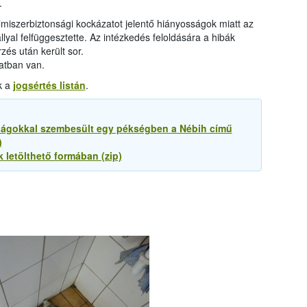
l.
elmiszerbiztonsági kockázatot jelentő hiányosságok miatt az
lyal felfüggesztette. Az intézkedés feloldására a hibák
rzés után került sor.
matban van.
k a
jogsértés listán
.
sságokkal szembesült egy pékségben a Nébih című
)
 letölthető formában (zip)