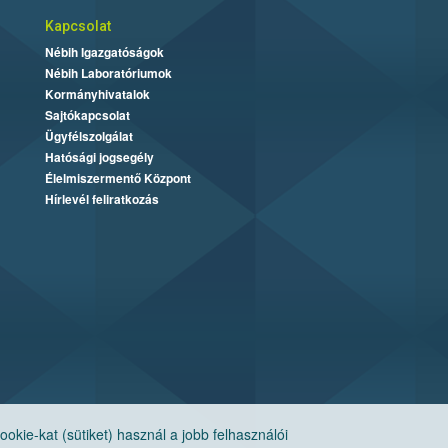
Kapcsolat
Nébih Igazgatóságok
Nébih Laboratóriumok
Kormányhivatalok
Sajtókapcsolat
Ügyfélszolgálat
Hatósági jogsegély
Élelmiszermentő Központ
Hírlevél feliratkozás
ie-kat (sütiket) használ a jobb felhasználói