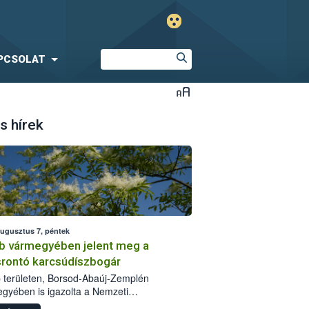
PCSOLAT
s hírek
augusztus 7, péntek
b vármegyében jelent meg a
srontó karcsúdíszbogár
 területen, Borsod-Abaúj-Zemplén
gyében is igazolta a Nemzeti
iszerlánc-biztonsági Hivatal (Nébih) a