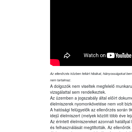
Az ellenőrzés közben feltárt hibákat, hiányosságokat bemu
nem tartalmaz.
A dolgozók nem viseltek megfelelő munkaru
vizsgálattal sem rendelkeztek.
Az üzemben a jogszabály által előírt dokumen
élelmiszerek nyomonkövetése nem volt bizto
A hatósági felügyelők az ellenőrzés során
idejű élelmiszert (melyek között több éve lejá
Az érintett élelmiszereket azonnali hatállya
és felhasználását megtiltották. Az ellenőrök 