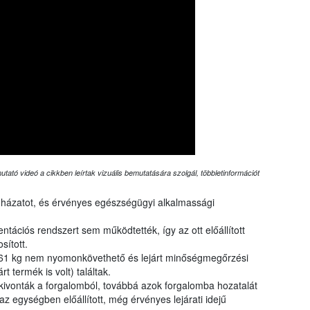
tató videó a cikkben leírtak vizuális bemutatására szolgál, többletinformációt
házatot, és érvényes egészségügyi alkalmassági
tációs rendszert sem működtették, így az ott előállított
sított.
 961 kg nem nyomonkövethető és lejárt minőségmegőrzési
rt termék is volt) találtak.
l kivonták a forgalomból, továbbá azok forgalomba hozatalát
az egységben előállított, még érvényes lejárati idejű