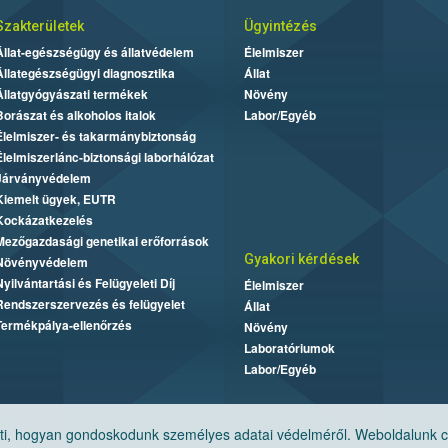
Szakterületek
Ügyintézés
Állat-egészségügy és állatvédelem
Élelmiszer
Állategészségügyi diagnosztika
Állat
Állatgyógyászati termékek
Növény
Borászat és alkoholos italok
Labor/Egyéb
Élelmiszer- és takarmánybiztonság
Élelmiszerlánc-biztonsági laborhálózat
Járványvédelem
Kiemelt ügyek, EUTR
Kockázatkezelés
Mezőgazdasági genetikai erőforrások
Gyakori kérdések
Növényvédelem
Nyilvántartási és Felügyeleti Díj
Élelmiszer
Rendszerszervezés és felügyelet
Állat
Termékpálya-ellenőrzés
Növény
Laboratóriumok
Labor/Egyéb
, hogyan gondoskodunk személyes adatai védelméről. Weboldalunk cook