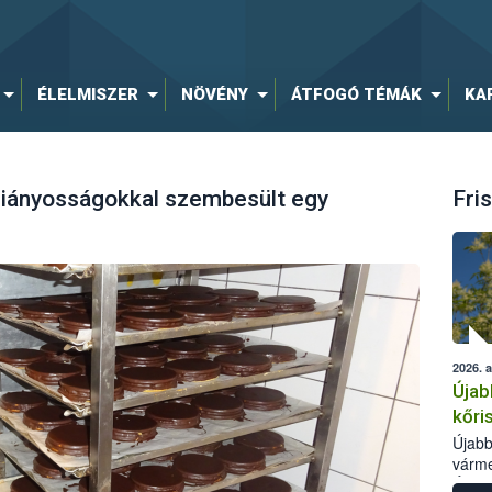
ÉLELMISZER
NÖVÉNY
ÁTFOGÓ TÉMÁK
KA
 hiányosságokkal szembesült egy
Fris
2026. 
Újab
kőri
Újabb
várme
Élelm