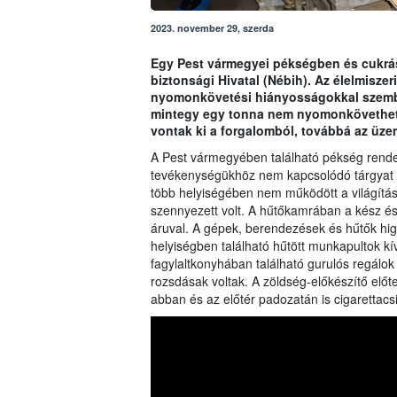
2023. november 29, szerda
Egy Pest vármegyei pékségben és cukrász
biztonsági Hivatal (Nébih). Az élelmisze
nyomonkövetési hiányosságokkal szembe
mintegy egy tonna nem nyomonkövethető,
vontak ki a forgalomból, továbbá az üze
A Pest vármegyében található pékség rendez
tevékenységükhöz nem kapcsolódó tárgyat is 
több helyiségében nem működött a világítá
szennyezett volt. A hűtőkamrában a kész és 
áruval. A gépek, berendezések és hűtők hig
helyiségben található hűtött munkapultok k
fagylaltkonyhában található gurulós regálo
rozsdásak voltak. A zöldség-előkészítő elő
abban és az előtér padozatán is cigarettacsi