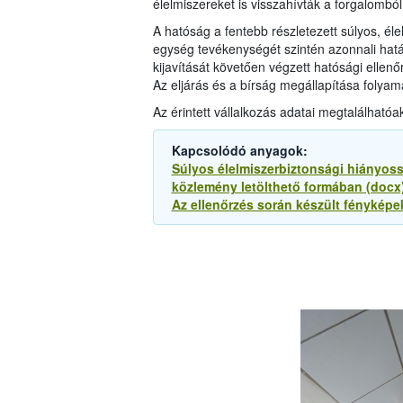
élelmiszereket is visszahívták a forgalombó
A hatóság a fentebb részletezett súlyos, él
egység tevékenységét szintén azonnali hatál
kijavítását követően végzett hatósági ellenő
Az eljárás és a bírság megállapítása folya
Az érintett vállalkozás adatai megtalálhatóa
Kapcsolódó anyagok:
Súlyos élelmiszerbiztonsági hiányo
közlemény letölthető formában (docx
Az ellenőrzés során készült fényképek