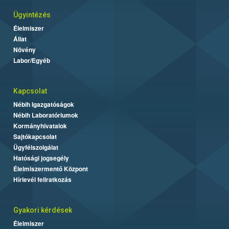
Ügyintézés
Élelmiszer
Állat
Növény
Labor/Egyéb
Kapcsolat
Nébih Igazgatóságok
Nébih Laboratóriumok
Kormányhivatalok
Sajtókapcsolat
Ügyfélszolgálat
Hatósági jogsegély
Élelmiszermentő Központ
Hírlevél feliratkozás
Gyakori kérdések
Élelmiszer