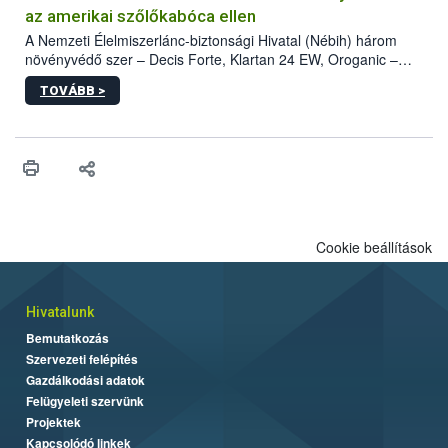
az amerikai szőlőkabóca ellen
A Nemzeti Élelmiszerlánc-biztonsági Hivatal (Nébih) három
növényvédő szer – Decis Forte, Klartan 24 EW, Oroganic –
engedélyokiratát módosította, így azok a szüretet követően,
TOVÁBB >
egészen a vesszőérettség (BBCH 91) stádiumáig
felhasználhatóak a szőlőben. A kiterjesztések célja, hogy a korai
érésű szőlőkben is legyen lehetőség a károsító elleni további
védekezésre. Az Oroganic készítmény kis kiszerelésben kiskerti
felhasználók számára is elérhető és ökológiai termesztésben is
engedélyezett.
Cookie beállítások
Hivatalunk
Bemutatkozás
Szervezeti felépítés
Gazdálkodási adatok
Felügyeleti szervünk
Projektek
Kapcsolódó linkek