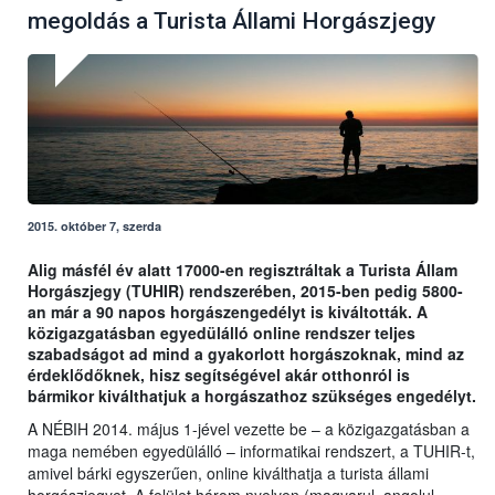
megoldás a Turista Állami Horgászjegy
2015. október 7, szerda
Alig másfél év alatt 17000-en regisztráltak a Turista Állam
Horgászjegy (TUHIR) rendszerében, 2015-ben pedig 5800-
an már a 90 napos horgászengedélyt is kiváltották. A
közigazgatásban egyedülálló online rendszer teljes
szabadságot ad mind a gyakorlott horgászoknak, mind az
érdeklődőknek, hisz segítségével akár otthonról is
bármikor kiválthatjuk a horgászathoz szükséges engedélyt.
A NÉBIH 2014. május 1-jével vezette be – a közigazgatásban a
maga nemében egyedülálló – informatikai rendszert, a TUHIR-t,
amivel bárki egyszerűen, online kiválthatja a turista állami