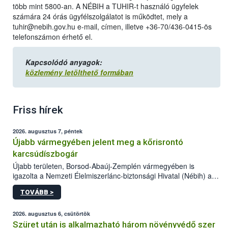
több mint 5800-an. A NÉBIH a TUHIR-t használó ügyfelek
számára 24 órás ügyfélszolgálatot is működtet, mely a
tuhir@nebih.gov.hu e-mail, címen, illetve +36-70/436-0415-ös
telefonszámon érhető el.
Kapcsolódó anyagok:
közlemény letölthető formában
Friss hírek
2026. augusztus 7, péntek
Újabb vármegyében jelent meg a kőrisrontó
karcsúdíszbogár
Újabb területen, Borsod-Abaúj-Zemplén vármegyében is
igazolta a Nemzeti Élelmiszerlánc-biztonsági Hivatal (Nébih) a
kőrisrontó karcsúdíszbogár (Agrilus planipennis) jelenlétét. A
TOVÁBB >
kártevőt nem csak színcsapdában találták meg, de már fertőzött
fában is azonosították. A növényvédelmi szakemberek folytatják
az intenzív felderítést, emellett az intézkedéseket a szlovák
2026. augusztus 6, csütörtök
hatósággal is összehangolják a terjedés megállítása érdekében.
Szüret után is alkalmazható három növényvédő szer