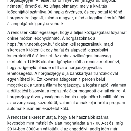
horgászjegyet. A felület három nyelven (magyarul, angolul,
németül) érhető el. Az újfajta okmányt, mely a kiváltás
időpontjától számítva 90 napig érvényes, és egy bottal történő
horgászatra jogosít, mind a magyar, mind a tagállami és külföldi
állampolgárok igénybe vehetik.
A rendszer különlegessége, hogy a teljes közigazgatási folyamat
online módon lebonyolítható. A horgászoknak a
https://tuhir.nebih.gov.hu/ oldalon kell regisztrálniuk, majd
sikeresen kitölteniük egy halfaj és alapvető jogszabályi
ismeretekből álló tesztet. Az ehhez szükséges tananyag
elérhető a TUHIR oldalán. Igénylés előtt a rendszer ellenőrzi,
hogy az igénylő nincs-e eltiltva a horgászjegyváltás
lehetőségétől. A horgászjegy díja bankkártyás tranzakcióval
egyenlíthető ki. Ezt követen átlagosan 1 percen belül
megérkezik a turista állami horgászjegy, a fogási napló, valamint
a díjfizetési bizonylat a regisztrációkor megadott e-mail címre. A
horgászjegy érvényességének induló napja előre beállítható és
az érvényesség kezdetéről, valamint annak lejártáról a program
automatikusan emlékeztetőt küld.
A rendszer sikerét mutatja, hogy a felhasználók száma
kevesebb mint másfél év alatt meghaladta a 17 000-et és, míg
2014-ben 3900-an váltották ki az engedélyt, addig idén már